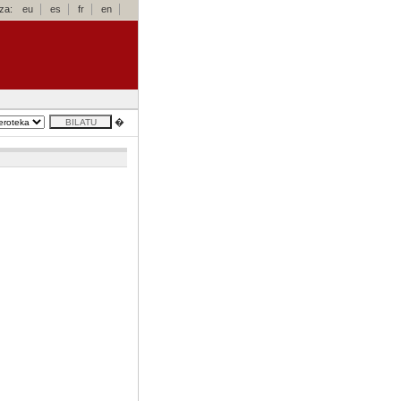
za:
eu
es
fr
en
�