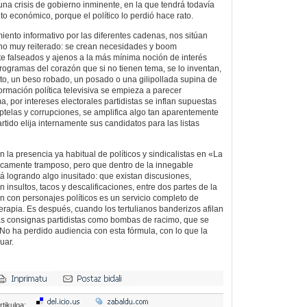
una crisis de gobierno inminente, en la que tendrá todavía
to económico, porque el político lo perdió hace rato.
miento informativo por las diferentes cadenas, nos sitúan
ho muy reiterado: se crean necesidades y boom
e falseados y ajenos a la más mínima noción de interés
rogramas del corazón que si no tienen tema, se lo inventan,
foto, un beso robado, un posado o una gilipollada supina de
formación política televisiva se empieza a parecer
 por intereses electorales partidistas se inflan supuestas
ptelas y corrupciones, se amplifica algo tan aparentemente
tido elija internamente sus candidatos para las listas
n la presencia ya habitual de políticos y sindicalistas en «La
icamente tramposo, pero que dentro de la innegable
tá logrando algo inusitado: que existan discusiones,
n insultos, tacos y descalificaciones, entre dos partes de la
 con personajes políticos es un servicio completo de
erapia. Es después, cuando los tertulianos banderizos afilan
as consignas partidistas como bombas de racimo, que se
 No ha perdido audiencia con esta fórmula, con lo que la
uar.
rtikuloa: