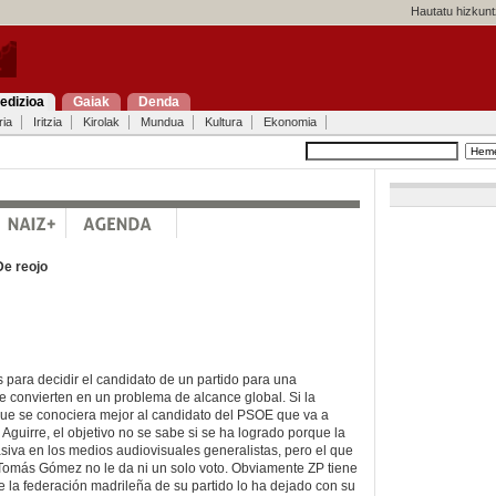
Hautatu hizkunt
edizioa
Gaiak
Denda
ria
Iritzia
Kirolak
Mundua
Kultura
Ekonomia
De reojo
 para decidir el candidato de un partido para una
se convierten en un problema de alcance global. Si la
que se conociera mejor al candidato del PSOE que va a
Aguirre, el objetivo no se sabe si se ha logrado porque la
iva en los medios audiovisuales generalistas, pero el que
omás Gómez no le da ni un solo voto. Obviamente ZP tiene
 la federación madrileña de su partido lo ha dejado con su