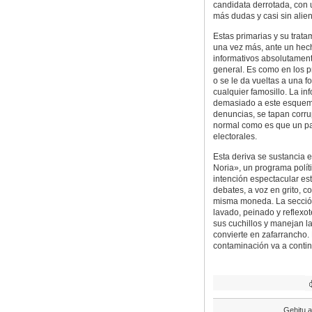
candidata derrotada, con 
más dudas y casi sin alien
Estas primarias y su trata
una vez más, ante un hec
informativos absolutament
general. Es como en los p
o se le da vueltas a una 
cualquier famosillo. La in
demasiado a este esquema,
denuncias, se tapan corru
normal como es que un par
electorales.
Esta deriva se sustancia e
Noria», un programa polít
intención espectacular es
debates, a voz en grito, co
misma moneda. La sección
lavado, peinado y reflexot
sus cuchillos y manejan l
convierte en zafarrancho.
contaminación va a contin
Gehitu a