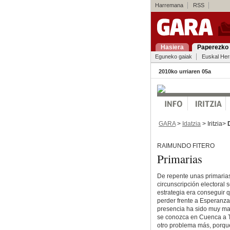
Harremana
RSS
Hasiera
Paperezko 
Eguneko gaiak
Euskal Her
2010ko urriaren 05a
GARA
>
Idatzia
> Iritzia>
RAIMUNDO FITERO
Primarias
De repente unas primarias
circunscripción electoral 
estrategia era conseguir 
perder frente a Esperanza 
presencia ha sido muy mas
se conozca en Cuenca a T
otro problema más, porque