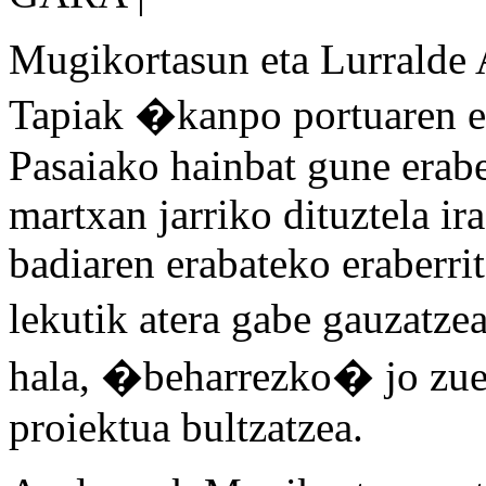
Mugikortasun eta Lurralde
Tapiak �kanpo portuaren er
Pasaiako hainbat gune erabe
martxan jarriko dituztela ira
badiaren erabateko eraberri
lekutik atera gabe gauzatz
hala, �beharrezko� jo zue
proiektua bultzatzea.