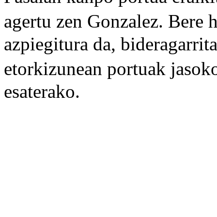
agertu zen Gonzalez. Bere h
azpiegitura da, bideragarri
etorkizunean portuak jasok
esaterako.