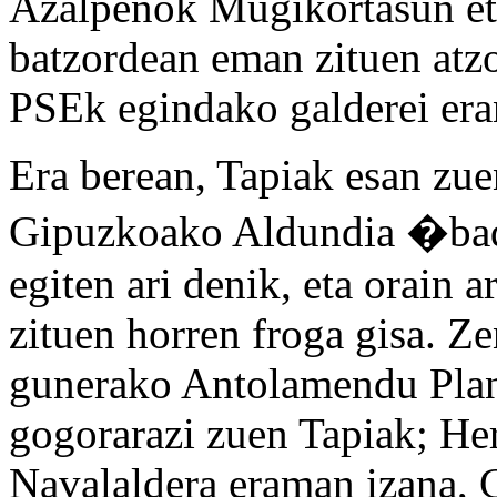
Azalpenok Mugikortasun et
batzordean eman zituen atzo
PSEk egindako galderei era
Era berean, Tapiak esan zuen
Gipuzkoako Aldundia �badi
egiten ari denik, eta orain
zituen horren froga gisa. Ze
gunerako Antolamendu Plan 
gogorarazi zuen Tapiak; Her
Navalaldera eraman izana, 