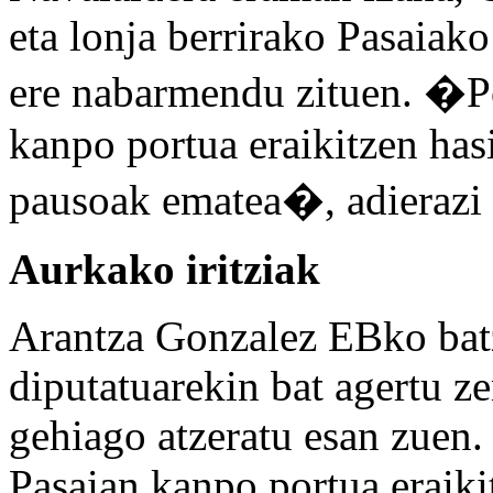
eta lonja berrirako Pasaiak
ere nabarmendu zituen. �Pos
kanpo portua eraikitzen hasi
pausoak ematea�, adierazi 
Aurkako iritziak
Arantza Gonzalez EBko batz
diputatuarekin bat agertu ze
gehiago atzeratu esan zuen
Pasaian kanpo portua eraiki