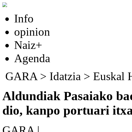
Info
opinion
Naiz+
Agenda
GARA
>
Idatzia
>
Euskal 
Aldundiak Pasaiako bad
dio, kanpo portuari itx
GARA |