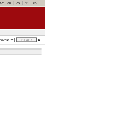
za:
eu
es
fr
en
�