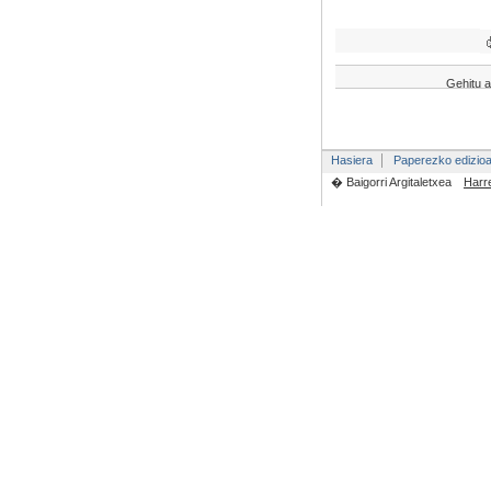
Gehitu a
Hasiera
Paperezko edizio
� Baigorri Argitaletxea
Harr