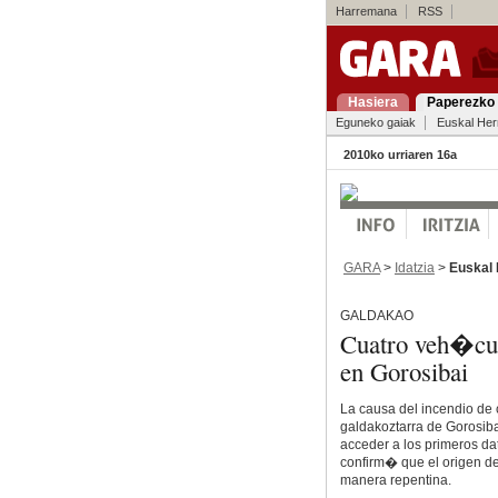
Harremana
RSS
Hasiera
Paperezko 
Eguneko gaiak
Euskal Her
2010ko urriaren 16a
GARA
>
Idatzia
>
Euskal 
GALDAKAO
Cuatro veh�cul
en Gorosibai
La causa del incendio de
galdakoztarra de Gorosibai
acceder a los primeros da
confirm� que el origen d
manera repentina.