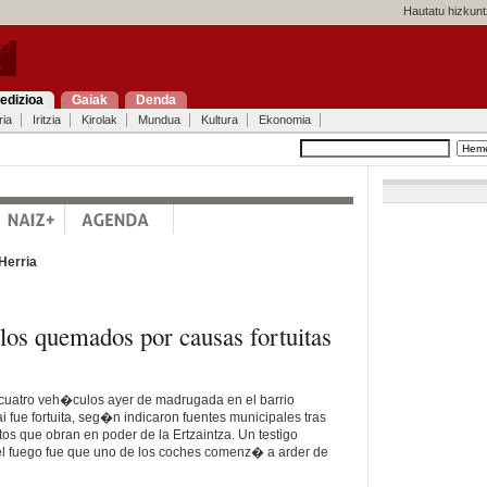
Hautatu hizkunt
edizioa
Gaiak
Denda
ria
Iritzia
Kirolak
Mundua
Kultura
Ekonomia
Herria
os quemados por causas fortuitas
 cuatro veh�culos ayer de madrugada en el barrio
 fue fortuita, seg�n indicaron fuentes municipales tras
tos que obran en poder de la Ertzaintza. Un testigo
el fuego fue que uno de los coches comenz� a arder de