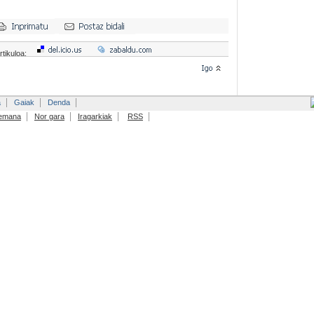
rtikuloa:
a
Gaiak
Denda
emana
Nor gara
Iragarkiak
RSS