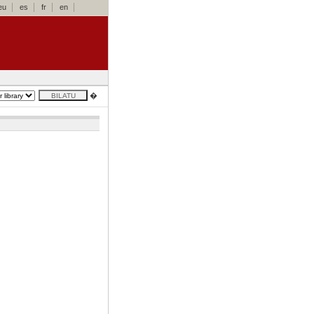
eu
es
fr
en
�