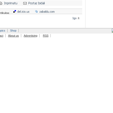
rtikuloa:
pics
Shop
act
About us
Advertising
RSS