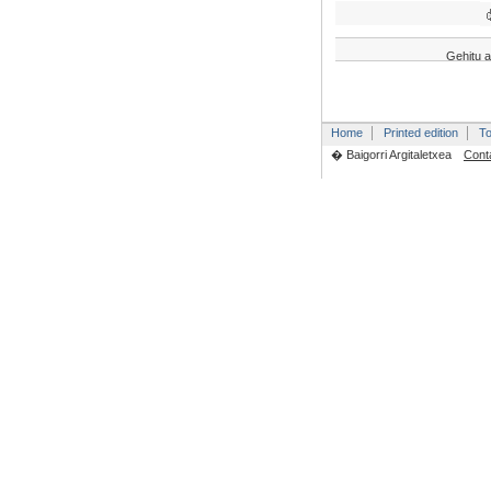
Gehitu a
Home
Printed edition
To
� Baigorri Argitaletxea
Cont