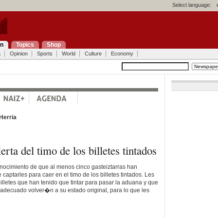
Select language:
on
Topics
Shop
a
Opinion
Sports
World
Culture
Economy
Herria
erta del timo de los billetes tintados
onocimiento de que al menos cinco gasteiztarras han
 captarles para caer en el timo de los billetes tintados. Les
lletes que han tenido que tintar para pasar la aduana y que
adecuado volver�n a su estado original, para lo que les