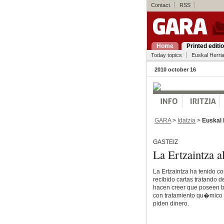
Contact
RSS
Home
Printed editi
Today topics
Euskal Herri
2010 october 16
GARA
>
Idatzia
>
Euskal 
GASTEIZ
La Ertzaintza al
La Ertzaintza ha tenido c
recibido cartas tratando de
hacen creer que poseen bi
con tratamiento qu�mico 
piden dinero.