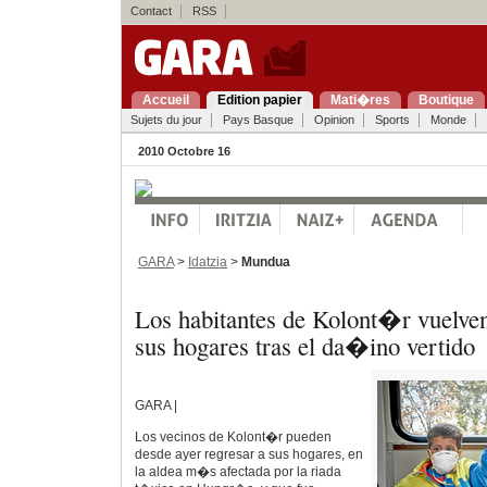
Contact
RSS
Accueil
Edition papier
Mati�res
Boutique
Sujets du jour
Pays Basque
Opinion
Sports
Monde
2010 Octobre 16
GARA
>
Idatzia
>
Mundua
Los habitantes de Kolont�r vuelve
sus hogares tras el da�ino vertido
GARA |
Los vecinos de Kolont�r pueden
desde ayer regresar a sus hogares, en
la aldea m�s afectada por la riada