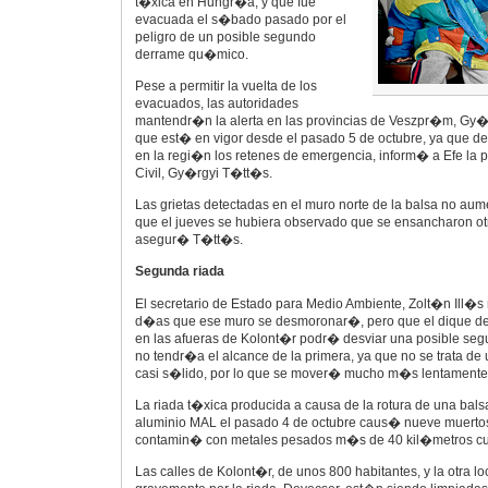
t�xica en Hungr�a, y que fue
evacuada el s�bado pasado por el
peligro de un posible segundo
derrame qu�mico.
Pese a permitir la vuelta de los
evacuados, las autoridades
mantendr�n la alerta en las provincias de Veszpr�m, Gy
que est� en vigor desde el pasado 5 de octubre, ya que 
en la regi�n los retenes de emergencia, inform� a Efe la 
Civil, Gy�rgyi T�tt�s.
Las grietas detectadas en el muro norte de la balsa no au
que el jueves se hubiera observado que se ensancharon ot
asegur� T�tt�s.
Segunda riada
El secretario de Estado para Medio Ambiente, Zolt�n Ill�s 
d�as que ese muro se desmoronar�, pero que el dique de
en las afueras de Kolont�r podr� desviar una posible se
no tendr�a el alcance de la primera, ya que no se trata de 
casi s�lido, por lo que se mover� mucho m�s lentamente
La riada t�xica producida a causa de la rotura de una bals
aluminio MAL el pasado 4 de octubre caus� nueve muertos
contamin� con metales pesados m�s de 40 kil�metros c
Las calles de Kolont�r, de unos 800 habitantes, y la otra l