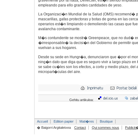
gravemente por la riada, Devecser, est�n siendo limpiada
empleando para ello grandes cantidades de yeso.
La Organizaci�n Mundial de la Salud (OMS) recomend� p
mascarillas, gafas protectoras y botas de goma en las cer
operarios est�n limpiando o demoliendo las casas que fue
avalancha contaminante.
M�s contundente se mostr� Greenpeace, que no dud� en c
�irresponsable� la decisi�n del Gobierno de permitir que
vuelvan a sus hogares.
Desde su sede en Hungr�a, denunciaron que �por el mom
ning�n dato que diga que es seguro vivir a largo plazo e
se sabe cu�les son los efectos, a corto y medio plazo, del 
micropart�culas del aire.
Gehitu artikuloa:
Accueil
Edition papier
Mati�res
Boutique
� Baigorri Argitaletxea
Contact
Qui sommes nous
Publicit