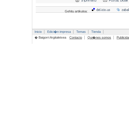
Gehitu artikuloa:
Inicio
Edici�n impresa
Temas
Tienda
� Baigorri Argitaletxea
Contacto
Qui�nes somos
Publicid