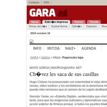
Contacto
RSS
Inicio
Edici�n impresa
Temas
Tienda
Temas del d�a
Euskal Herria
Opini�n
Deportes
Mun
2010 octubre 16
GARA
>
Idatzia
> Iritzia>
Paperezko lupa
MAITE SOROA | MSOROA@GARA .NET
Ch�vez les saca de sus casillas
Hugo Chávez ha pronunciado con solemnidad el viejo dich
necias, oídos sordos» y los escribidores de la derechona 
puesto más nerviosos que el carnero de la Legión desfiland
Germán Yanke, en «Estrella Digital», sentenciaba que «ha 
tanto, para que las exigencias judiciales y diplomáticas 
acción exterior de firmeza porque, si todos los asuntos bila