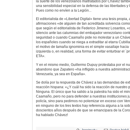
la suerte de los venezolanos maltratados por Chávez tambi
una sensibilidad especial en la defensa de las libertades 
Pues como no envíen a la Legión...
El editorialista de «Libertad Digital» tiene una tesis propia
afirmaciones «de alguien de tan acreditada solvencia com
que según el editorialista de Federico Jimenez Losantos, 
silencio ante las calumnias del embajador venezolano cont
seguridad o cuando Caamaño pide no molestar a un Cháve
los españoles cuando se niega a extraditar al etarra Cubil
el motivo de tamaña ignominia es el simple vasallaje haci
izquierda o, en realidad, una forma de evitar enturbiar el `
ETA».
Y en el mismo medio, Guillermo Dupuy protestaba por el n
abandono que Zapatero «ha infligido a nuestra administraci
Venezuela, ya sea en España».
Se dolía por la respuesta de Chávez a las demandas de ext
reacción hispana: «¿Y cuál ha sido la reacción de nuestro
Ninguna. El único que ha salido a la palestra ha sido el mini
Caamaño, pero no para defender a nuestras instituciones ju
policía, sino para pedirnos no polemizar en exceso con Vene
en ninguno de los tres textos hay referencia alguna a la so
doscientos años después de que se emancipara de la Coro
ha hablado Chávez!