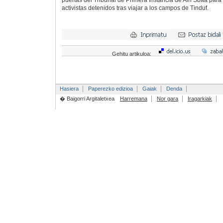
puertas del Tribunal de Primera Instancia de Ain Sbaa para as
activistas detenidos tras viajar a los campos de Tinduf.
Gehitu artikuloa:
Hasiera
Paperezko edizioa
Gaiak
Denda
� Baigorri Argitaletxea
Harremana
Nor gara
Iragarkiak