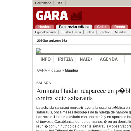
Harremana
RSS
Hasiera
Paperezko edizioa
Gaiak
Denda
Eguneko gaiak
Euskal Herria
Iritzia
Kirolak
Mundua
2010ko urriaren 16a
GARA
>
Idatzia
>
Mundua
SAHARA
Aminatu Haidar reaparece en p�blic
contra siete saharauis
La activista saharaui regres� ayer a la escena p�blica en u
saharauis, once meses despu�s de la huelga de hambre 
Lanzarote. Haidar, ataviada con una melfa y en aparente b
el jueves a Casablanca, donde permaneci� en un domicilio 
reuni� con un nutrido de dirigente saharauis y observadore