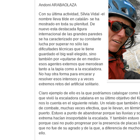
Andoni ARABAOLAZA
Con su última actividad, Sílvia Vidal -el
nombre lleva tilde en catalán- se ha
mostrado en toda su plenitud. De
nuevo esta destacada figura
internacional de las grandes paredes
se ha caracterizado por su constante
lucha por superar no sólo las
dificultades técnicas que le tiene
guardado el big wall elegido, sino
también por «quitarse de en medio»
esos agentes externos que merodean
tanto a la tapia como a la escaladora.
No hay otra forma para encarar y
resolver esos intensos y a veces
extremos retos del artificial solitario.
Claro ejemplo de ello es la que podríamos catalogar como 
que vivió la escaladora catalana en su último objetivo del K
nos lo cuenta en el siguiente relato. Un relato que también
de combate, muchas veces efectiva, que le llevan, en térmi
puerto. Estuvo a punto de abandonar porque las lluvias y 
extrema hacían insoportable la escalada. Y también estuv
porque casi no pudo progresar por la presencia de placas l
que no fue de su agrado y de la que, a diferencia de much
ello.