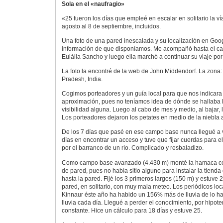
Sola en el «naufragio»
«25 fueron los días que empleé en escalar en solitario la ví
agosto al 8 de septiembre, incluidos.
Una foto de una pared inescalada y su localización en Goog
información de que disponíamos. Me acompañó hasta el c
Eulàlia Sancho y luego ella marchó a continuar su viaje por 
La foto la encontré de la web de John Middendorf. La zona:
Pradesh, India.
Cogimos porteadores y un guía local para que nos indicara
aproximación, pues no teníamos idea de dónde se hallaba 
visibilidad alguna. Luego al cabo de mes y medio, al bajar, l
Los porteadores dejaron los petates en medio de la niebla 
De los 7 días que pasé en ese campo base nunca llegué a v
días en encontrar un acceso y tuve que fijar cuerdas para e
por el barranco de un río. Complicado y resbaladizo.
Como campo base avanzado (4.430 m) monté la hamaca col
de pared, pues no había sitio alguno para instalar la tien
hasta la pared. Fijé los 3 primeros largos (150 m) y estuve 
pared, en solitario, con muy mala meteo. Los periódicos lo
Kinnaur éste año ha habido un 156% más de lluvia de lo ha
lluvia cada día. Llegué a perder el conocimiento, por hipo
constante. Hice un cálculo para 18 días y estuve 25.