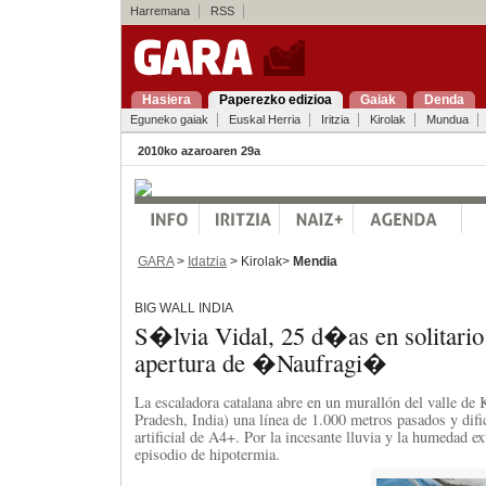
Harremana
RSS
Hasiera
Paperezko edizioa
Gaiak
Denda
Eguneko gaiak
Euskal Herria
Iritzia
Kirolak
Mundua
2010ko azaroaren 29a
GARA
>
Idatzia
> Kirolak>
Mendia
BIG WALL INDIA
S�lvia Vidal, 25 d�as en solitario
apertura de �Naufragi�
La escaladora catalana abre en un murallón del valle de
Pradesh, India) una línea de 1.000 metros pasados y dif
artificial de A4+. Por la incesante lluvia y la humedad e
episodio de hipotermia.