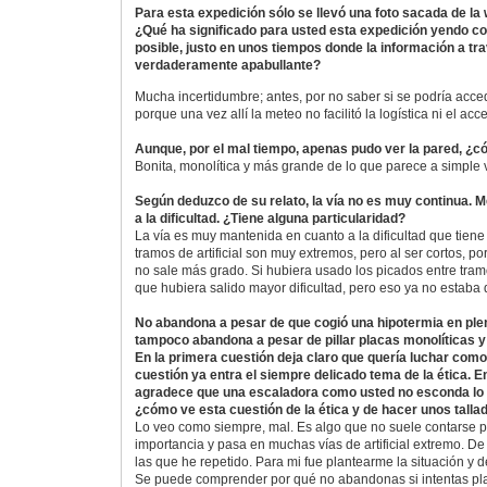
Para esta expedición sólo se llevó una foto sacada de la
¿Qué ha significado para usted esta expedición yendo c
posible, justo en unos tiempos donde la información a tra
verdaderamente apabullante?
Mucha incertidumbre; antes, por no saber si se podría acced
porque una vez allí la meteo no facilitó la logística ni el acc
Aunque, por el mal tiempo, apenas pudo ver la pared, ¿c
Bonita, monolítica y más grande de lo que parece a simple v
Según deduzco de su relato, la vía no es muy continua. M
a la dificultad. ¿Tiene alguna particularidad?
La vía es muy mantenida en cuanto a la dificultad que tiene
tramos de artificial son muy extremos, pero al ser cortos, p
no sale más grado. Si hubiera usado los picados entre tramo 
que hubiera salido mayor dificultad, pero eso ya no estaba 
No abandona a pesar de que cogió una hipotermia en ple
tampoco abandona a pesar de pillar placas monolíticas y d
En la primera cuestión deja claro que quería luchar com
cuestión ya entra el siempre delicado tema de la ética. 
agradece que una escaladora como usted no esconda lo 
¿cómo ve esta cuestión de la ética y de hacer unos tall
Lo veo como siempre, mal. Es algo que no suele contarse p
importancia y pasa en muchas vías de artificial extremo. D
las que he repetido. Para mi fue plantearme la situación y d
Se puede comprender por qué no abandonas si intentas plan