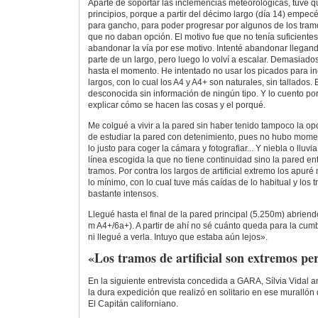
Aparte de soportar las inclemencias meteorológicas, tuve qu
principios, porque a partir del décimo largo (día 14) empec
para gancho, para poder progresar por algunos de los tram
que no daban opción. El motivo fue que no tenía suficientes
abandonar la vía por ese motivo. Intenté abandonar llegand
parte de un largo, pero luego lo volví a escalar. Demasiado
hasta el momento. He intentado no usar los picados para in
largos, con lo cual los A4 y A4+ son naturales, sin tallados. 
desconocida sin información de ningún tipo. Y lo cuento p
explicar cómo se hacen las cosas y el porqué.
Me colgué a vivir a la pared sin haber tenido tampoco la op
de estudiar la pared con detenimiento, pues no hubo moment
lo justo para coger la cámara y fotografiar... Y niebla o lluv
línea escogida la que no tiene continuidad sino la pared en
tramos. Por contra los largos de artificial extremo los apuré
lo mínimo, con lo cual tuve más caídas de lo habitual y los t
bastante intensos.
Llegué hasta el final de la pared principal (5.250m) abriend
m A4+/6a+). A partir de ahí no sé cuánto queda para la cu
ni llegué a verla. Intuyo que estaba aún lejos».
«Los tramos de artificial son extremos pe
En la siguiente entrevista concedida a GARA, Sílvia Vidal 
la dura expedición que realizó en solitario en ese murallón
El Capitán californiano.