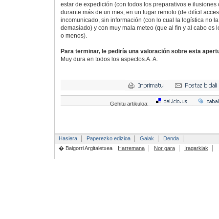
estar de expedición (con todos los preparativos e ilusiones 
durante más de un mes, en un lugar remoto (de difícil acces
incomunicado, sin información (con lo cual la logística no l
demasiado) y con muy mala meteo (que al fin y al cabo es 
o menos).
Para terminar, le pediría una valoración sobre esta aper
Muy dura en todos los aspectos.A. A.
Gehitu artikuloa:
Hasiera
Paperezko edizioa
Gaiak
Denda
� Baigorri Argitaletxea
Harremana
Nor gara
Iragarkiak