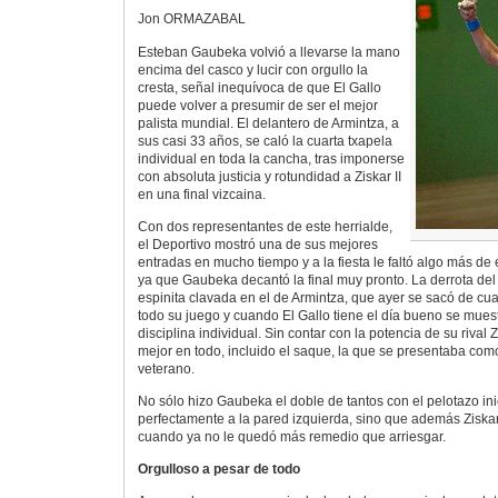
Jon ORMAZABAL
Esteban Gaubeka volvió a llevarse la mano
encima del casco y lucir con orgullo la
cresta, señal inequívoca de que El Gallo
puede volver a presumir de ser el mejor
palista mundial. El delantero de Armintza, a
sus casi 33 años, se caló la cuarta txapela
individual en toda la cancha, tras imponerse
con absoluta justicia y rotundidad a Ziskar II
en una final vizcaina.
Con dos representantes de este herrialde,
el Deportivo mostró una de sus mejores
entradas en mucho tiempo y a la fiesta le faltó algo más d
ya que Gaubeka decantó la final muy pronto. La derrota de
espinita clavada en el de Armintza, que ayer se sacó de cua
todo su juego y cuando El Gallo tiene el día bueno se mues
disciplina individual. Sin contar con la potencia de su rival 
mejor en todo, incluido el saque, la que se presentaba com
veterano.
No sólo hizo Gaubeka el doble de tantos con el pelotazo inic
perfectamente a la pared izquierda, sino que además Ziskar
cuando ya no le quedó más remedio que arriesgar.
Orgulloso a pesar de todo