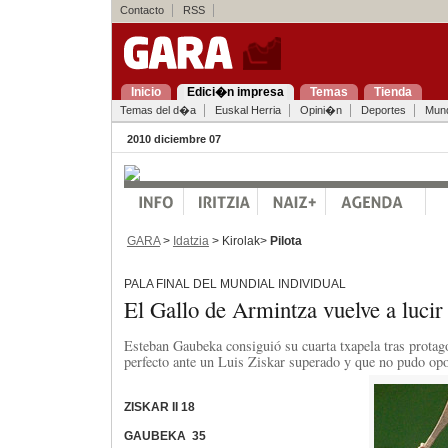
Contacto
RSS
Inicio
Edici�n impresa
Temas
Tienda
Temas del d�a
Euskal Herria
Opini�n
Deportes
Mun
2010 diciembre 07
GARA
>
Idatzia
> Kirolak>
Pilota
PALA FINAL DEL MUNDIAL INDIVIDUAL
El Gallo de Armintza vuelve a lucir 
Esteban Gaubeka consiguió su cuarta txapela tras protago
perfecto ante un Luis Ziskar superado y que no pudo opo
ZISKAR II 18
GAUBEKA 35