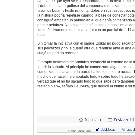
A pesar de que ayer se vio desbordado por un rival comple
II debe de estar orgulloso del campeonato realizado, en el 
favoritos Luján y Fusto remontándoles en sus respectivos p
la historia podría repetirse cuando, a base de conectar pot
consiguió empatar un partido en el que había comenzado a
primer pelotazo. No obstante, no fue sino un oasis en el de
fue definitivamente en el marcador con un parcial de 1-11 
hacer.
Sin tomar la iniciativa con el saque, Ziskar no pudo sacar p
sus pelotazos y no le quedó otra que rendirse ante el arte
cuajó un partido redondo.
El propio delantero de Armintza reconoció al término de la fi
«partido soñado. Al principio he comenzado algo nervioso 
comenzado a sacar por la pared ha ido todo sobre ruedas. 
mucho que hacer, he empalado todo y sobre todo he sacad
verdad que él no ha sacado todo lo que sabe pero también
restado bien», señaló Gaubeka, que dedicó el triunfo a su fa
Gehitu artikuloa: