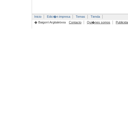
Inicio
Edici�n impresa
Temas
Tienda
� Baigorri Argitaletxea
Contacto
Qui�nes somos
Publicid