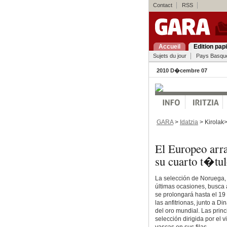
Contact
RSS
Accueil
Edition pap
Sujets du jour
Pays Basqu
2010 D�cembre 07
GARA
>
Idatzia
> Kirolak
El Europeo arra
su cuarto t�tul
La selección de Noruega, 
últimas ocasiones, busca a
se prolongará hasta el 1
las anfitrionas, junto a 
del oro mundial. Las prin
selección dirigida por el