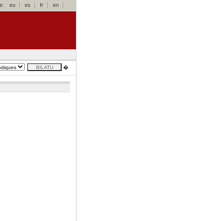
e:
eu
es
fr
en
�