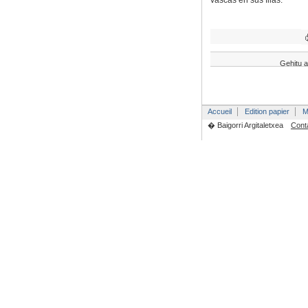
vascas en sus filas.
Gehitu a
Accueil
Edition papier
M
� Baigorri Argitaletxea
Cont