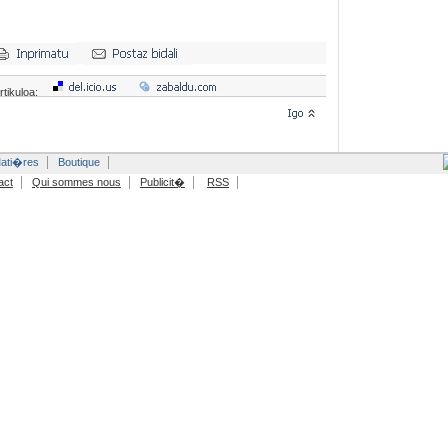
rtikuloa:
ati�res
Boutique
act
Qui sommes nous
Publicit�
RSS