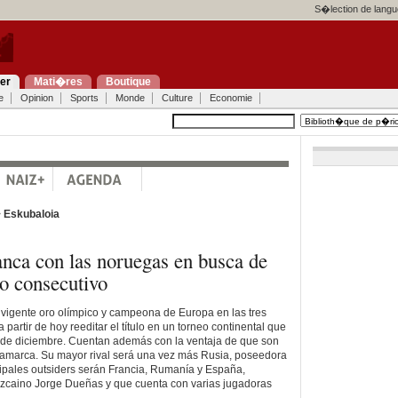
S�lection de langu
ier
Mati�res
Boutique
e
Opinion
Sports
Monde
Culture
Economie
>
Eskubaloia
nca con las noruegas en busca de
o consecutivo
vigente oro olímpico y campeona de Europa en las tres
 partir de hoy reeditar el título en un torneo continental que
9 de diciembre. Cuentan además con la ventaja de que son
Dinamarca. Su mayor rival será una vez más Rusia, poseedora
cipales outsiders serán Francia, Rumanía y España,
 vizcaino Jorge Dueñas y que cuenta con varias jugadoras