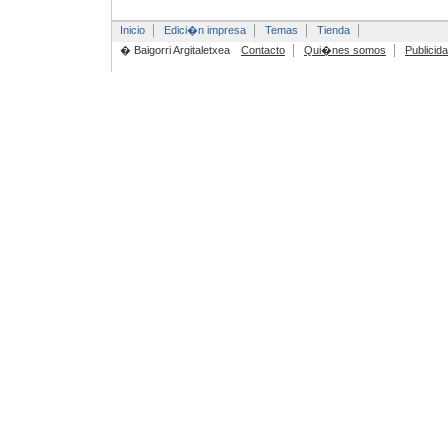
Inicio
Edici�n impresa
Temas
Tienda
� Baigorri Argitaletxea
Contacto
Qui�nes somos
Publicid