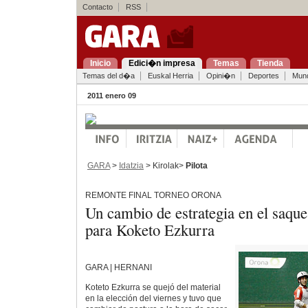
Contacto
RSS
Inicio
Edici�n impresa
Temas
Tienda
Temas del d�a
Euskal Herria
Opini�n
Deportes
Mun
2011 enero 09
GARA
>
Idatzia
> Kirolak>
Pilota
REMONTE FINAL TORNEO ORONA
Un cambio de estrategia en el saque 
para Koketo Ezkurra
GARA | HERNANI
Koteto Ezkurra se quejó del material
en la elección del viernes y tuvo que