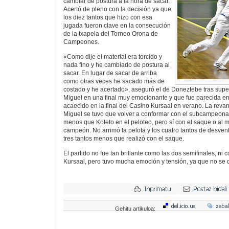
cambiar de postura a la hora de sacar.
Acertó de pleno con la decisión ya que
los diez tantos que hizo con esa
jugada fueron clave en la consecución
de la txapela del Torneo Orona de
Campeones.
«Como dije el material era torcido y
nada fino y he cambiado de postura al
sacar. En lugar de sacar de arriba
como otras veces he sacado más de
costado y he acertado», aseguró el de Doneztebe tras supe
Miguel en una final muy emocionante y que fue parecida en 
acaecido en la final del Casino Kursaal en verano. La reva
Miguel se tuvo que volver a conformar con el subcampeonat
menos que Koteto en el peloteo, pero sí con el saque o al 
campeón. No arrimó la pelota y los cuatro tantos de desvent
tres tantos menos que realizó con el saque.
El partido no fue tan brillante como las dos semifinales, ni 
Kursaal, pero tuvo mucha emoción y tensión, ya que no se de
Gehitu artikuloa: