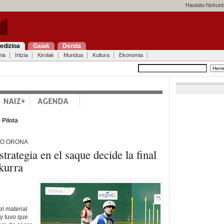
Hautatu hizkunt
edizioa
Gaiak
Denda
ria
Iritzia
Kirolak
Mundua
Kultura
Ekonomia
>
Pilota
EO ORONA
trategia en el saque decide la final
kurra
el material
 y tuvo que