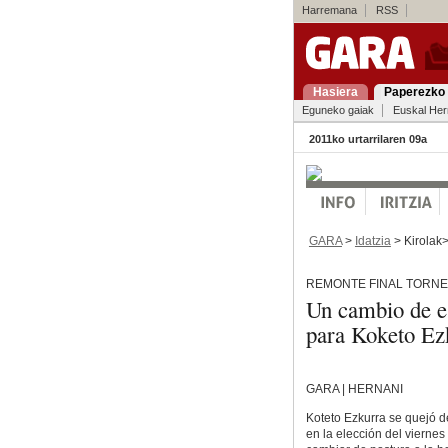
Harremana
RSS
Hasiera
Paperezko 
Eguneko gaiak
Euskal Her
2011ko urtarrilaren 09a
GARA
>
Idatzia
> Kirolak
REMONTE FINAL TORN
Un cambio de es
para Koketo Ez
GARA | HERNANI
Koteto Ezkurra se quejó d
en la elección del viernes