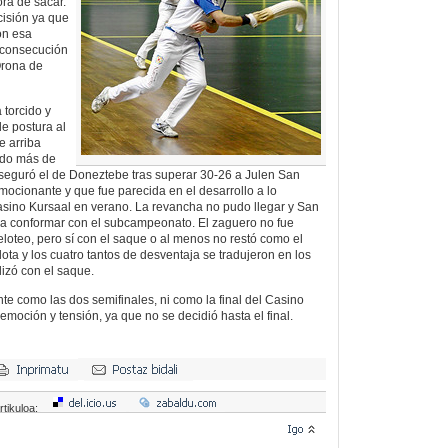
ora de sacar.
cisión ya que
on esa
 consecución
Orona de
 torcido y
e postura al
e arriba
ado más de
seguró el de Doneztebe tras superar 30-26 a Julen San
mocionante y que fue parecida en el desarrollo a lo
Casino Kursaal en verano. La revancha no pudo llegar y San
 a conformar con el subcampeonato. El zaguero no fue
loteo, pero sí con el saque o al menos no restó como el
ta y los cuatro tantos de desventaja se tradujeron en los
lizó con el saque.
ante como las dos semifinales, ni como la final del Casino
moción y tensión, ya que no se decidió hasta el final.
rtikuloa: