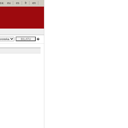
za:
eu
es
fr
en
�