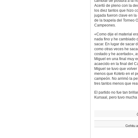
cambiar de postura a la h
Acertó de pleno con la de
los diez tantos que hizo c
jugada fueron clave en la
de la txapela del Torneo 
Campeones.
«Como dije el material era
nada fino y he cambiado d
sacar. En lugar de sacar d
como otras veces he sac
costado y he acertado», a
Miguel en una final muy e
acaecido en la final del 
Miguel se tuvo que volver
menos que Koteto en el pe
campeón. No arrimó la pelo
tres tantos menos que rea
El partido no fue tan brill
Kursaal, pero tuvo mucha e
Gehitu a