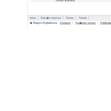
Gehitu artikuloa:
Inicio
Edici�n impresa
Temas
Tienda
� Baigorri Argitaletxea
Contacto
Qui�nes somos
Publicid