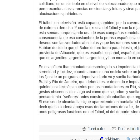
cotidiano, es un símbolo en el nivel de seleccionados que n
pero reconforta las carencias en ciencias y letras, y sirve 
alucinaciones patrioteras.
El fútbol, en televisión está copado, también, por la cavern
de extrema derecha. Y con la excusa del fútbol y con la ro
esta semana orquestando una de esas campañas xenófob
consecuencia de esa costumbre de la prensa españolista e
deseos son las verdades absolutas y que los rumores son n
Habían decidido que el Balón de oro fuera para Iniesta, el j
provincia de Albacete, que es español, español, español, pe
que es argentino, argentino, argentino, y han montado en c
En esa cólera iban montados desprotegida su impotencia d
serenidad y lucidez, cuando aparece una noticia sobre un j
los fijos de un programa deportivo diario va y suelta barbari
Brasil y Río de Janeiro, que debería estar detenido e imput
quinientos dieciséis muertos por las inundaciones en Río, s
gestos obscenos, dice algo así como que se jodan, y suelt
pensamiento: “señores: antes construir alcantarillas que or
Si ese ser de alcantarilla sigue apareciendo en pantalla, si
decir que la cadena apoya esas declaraciones de cafre, de fa
unos peligrosos fanáticos no del fútbol, ni del deporte, sino