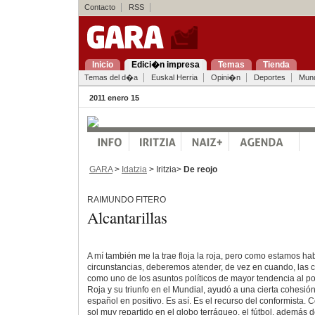
Contacto
RSS
Inicio
Edici�n impresa
Temas
Tienda
Temas del d�a
Euskal Herria
Opini�n
Deportes
Mun
2011 enero 15
GARA
>
Idatzia
> Iritzia>
De reojo
RAIMUNDO FITERO
Alcantarillas
A mí también me la trae floja la roja, pero como estamos ha
circunstancias, deberemos atender, de vez en cuando, las c
como uno de los asuntos políticos de mayor tendencia al pop
Roja y su triunfo en el Mundial, ayudó a una cierta cohesió
español en positivo. Es así. Es el recurso del conformista. C
sol muy repartido en el globo terráqueo, el fútbol, además d