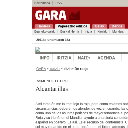
Harremana
RSS
Hasiera
Paperezko edizioa
Gaiak
Denda
Eguneko gaiak
Euskal Herria
Iritzia
Kirolak
Mundua
2011ko urtarrilaren 15a
GARA
>
Idatzia
> Iritzia>
De reojo
RAIMUNDO FITERO
Alcantarillas
A mí también me la trae floja la roja, pero como estamos ha
circunstancias, deberemos atender, de vez en cuando, las c
como uno de los asuntos políticos de mayor tendencia al pop
Roja y su triunfo en el Mundial, ayudó a una cierta cohesió
español en positivo. Es así. Es el recurso del conformista. C
sol muy repartido en el globo terráqueo, el fútbol, además d