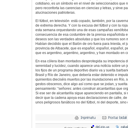
cotidiano, es un símbolo en el nivel de seleccionados que n
pero reconforta las carencias en ciencias y letras, y sirve 
alucinaciones patrioteras.
El fútbol, en televisión está copado, también, por la cavern
de extrema derecha. Y con la excusa del fútbol y con la ro
esta semana orquestando una de esas campañas xenófob
consecuencia de esa costumbre de la prensa españolista e
deseos son las verdades absolutas y que los rumores son n
Habían decidido que el Balón de oro fuera para Iniesta, el j
provincia de Albacete, que es español, español, español, pe
que es argentino, argentino, argentino, y han montado en c
En esa cólera iban montados desprotegida su impotencia d
serenidad y lucidez, cuando aparece una noticia sobre un j
los fijos de un programa deportivo diario va y suelta barbari
Brasil y Río de Janeiro, que debería estar detenido e imput
quinientos dieciséis muertos por las inundaciones en Río, s
gestos obscenos, dice algo así como que se jodan, y suelt
pensamiento: “señores: antes construir alcantarillas que or
Si ese ser de alcantarilla sigue apareciendo en pantalla, si
decir que la cadena apoya esas declaraciones de cafre, de fa
unos peligrosos fanáticos no del fútbol, ni del deporte, sino