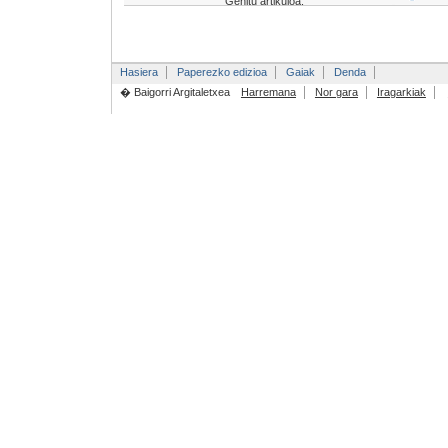
Gehitu artikuloa:
Hasiera
Paperezko edizioa
Gaiak
Denda
� Baigorri Argitaletxea
Harremana
Nor gara
Iragarkiak