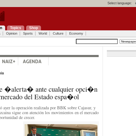
Select language:
on
Topics
Shop
a
Opinion
Sports
World
Culture
Economy
ia
 �alerta� ante cualquier opci�n
l mercado del Estado espa�ol
ó ayer la operación realizada por BBK sobre Cajasur, y
izcaina sigue con atención los movimientos en el mercado
portunidad de crecer.