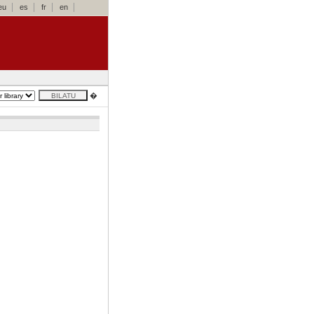
eu
es
fr
en
�