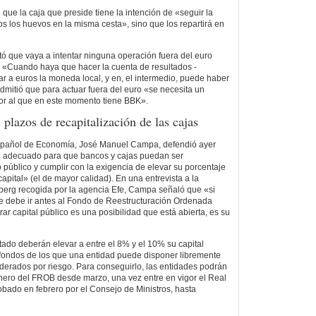
que la caja que preside tiene la intención de «seguir la
os los huevos en la misma cesta», sino que los repartirá en
tó que vaya a intentar ninguna operación fuera del euro
 «Cuando haya que hacer la cuenta de resultados -
dar a euros la moneda local, y en, el intermedio, puede haber
mitió que para actuar fuera del euro «se necesita un
or al que en este momento tiene BBK».
plazos de recapitalización de las cajas
español de Economía, José Manuel Campa, defendió ayer
te adecuado para que bancos y cajas puedan ser
 público y cumplir con la exigencia de elevar su porcentaje
capital» (el de mayor calidad). En una entrevista a la
mberg recogida por la agencia Efe, Campa señaló que «si
ue debe ir antes al Fondo de Reestructuración Ordenada
r capital público es una posibilidad que está abierta, es su
tado deberán elevar a entre el 8% y el 10% su capital
 fondos de los que una entidad puede disponer libremente
nderados por riesgo. Para conseguirlo, las entidades podrán
inero del FROB desde marzo, una vez entre en vigor el Real
bado en febrero por el Consejo de Ministros, hasta