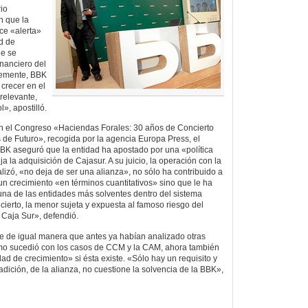
io
n que la
ce «alerta»
d de
ue se
nanciero del
temente, BBK
 crecer en el
relevante,
», apostilló.
en el Congreso «Haciendas Forales: 30 años de Concierto
de Futuro», recogida por la agencia Europa Press, el
K aseguró que la entidad ha apostado por una «política
ja la adquisición de Cajasur. A su juicio, la operación con la
lizó, «no deja de ser una alianza», no sólo ha contribuido a
n crecimiento «en términos cuantitativos» sino que le ha
una de las entidades más solventes dentro del sistema
cierto, la menor sujeta y expuesta al famoso riesgo del
 Caja Sur», defendió.
ue de igual manera que antes ya habían analizado otras
mo sucedió con los casos de CCM y la CAM, ahora también
d de crecimiento» si ésta existe. «Sólo hay un requisito y
 adición, de la alianza, no cuestione la solvencia de la BBK»,