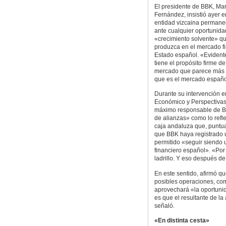
El presidente de BBK, Mar
Fernández, insistió ayer e
entidad vizcaina permane
ante cualquier oportunida
«crecimiento solvente» q
produzca en el mercado fi
Estado español. «Eviden
tiene el propósito firme de
mercado que parece más 
que es el mercado español
Durante su intervención 
Económico y Perspectivas 
máximo responsable de BB
de alianzas» como lo refle
caja andaluza que, puntua
que BBK haya registrado u
permitido «seguir siendo 
financiero español». «Por 
ladrillo. Y eso después de
En este sentido, afirmó q
posibles operaciones, co
aprovechará «la oportunida
es que el resultante de la
señaló.
«En distinta cesta»