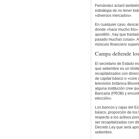
Fernández aclaró también 
estrategia de no tener tod
«diversos mercados».
En cualquier caso, descar
donde «hace mucho frío».
apostilló-, hay que trasla
pasado muchas cosas». Ad
músculo financiero superi
Campa defiende los 
El secretario de Estado 
que setiembre es un lími
recapitalizados con dinero
de capital básico o «core 
televisión británica Bloo
alguna institución cree q
Bancaria (FROB) y encontra
elección».
Los bancos y cajas del Es
básico, proporción de los
respecto a los activos po
ser recapitalizadas con d
Decreto Ley que será apro
setiembre.