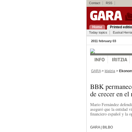
Contact
RSS
Home
Printed editi
Today topics
Euskal Herri
2011 february 03
GARA
>
Idatzia
>
Ekonom
BBK permanece
de crecer en e
Mario Fernández defendi
aseguró que la entidad v
financiero español y la o
GARA | BILBO