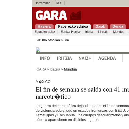
Harremana
RSS
Hasiera
Paperezko edizioa
Gaiak
Denda
Eguneko gaiak
Euskal Herria
Iritzia
Kirolak
Mundua
2011ko otsailaren 08a
GARA
>
Idatzia
>
Mundua
M�XICO
El fin de semana se salda con 41 mu
narcotr�fico
La guerra del narcotráfico dejó 41 muertos el fin de seman
de violencia sobre todo en estados fronterizos con EEUU,
Tamaulipas y Chihuahua. Los cuerpos descuartizados y ab
pública aparecieron en distintos lugares.