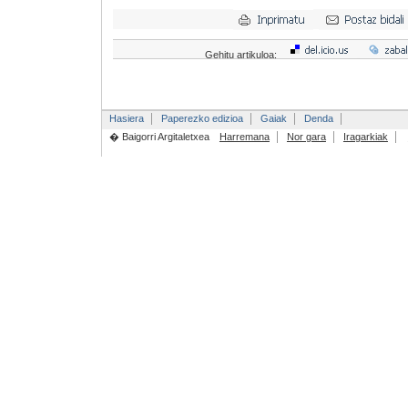
Gehitu artikuloa:
Hasiera
Paperezko edizioa
Gaiak
Denda
� Baigorri Argitaletxea
Harremana
Nor gara
Iragarkiak