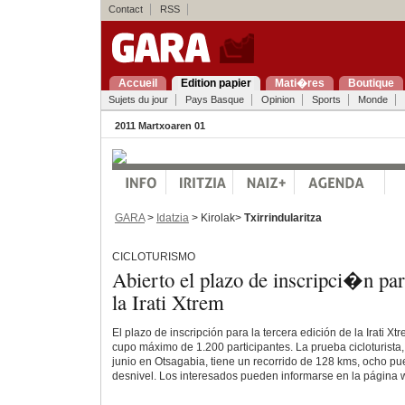
Contact
RSS
Accueil
Edition papier
Mati�res
Boutique
Sujets du jour
Pays Basque
Opinion
Sports
Monde
2011 Martxoaren 01
GARA
>
Idatzia
> Kirolak>
Txirrindularitza
CICLOTURISMO
Abierto el plazo de inscripci�n par
la Irati Xtrem
El plazo de inscripción para la tercera edición de la Irati Xt
cupo máximo de 1.200 participantes. La prueba cicloturista,
junio en Otsagabia, tiene un recorrido de 128 kms, ocho pu
desnivel. Los interesados pueden informarse en la página 