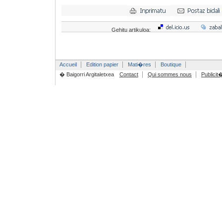
Gehitu artikuloa:
Accueil
Edition papier
Mati�res
Boutique
� Baigorri Argitaletxea
Contact
Qui sommes nous
Publicit