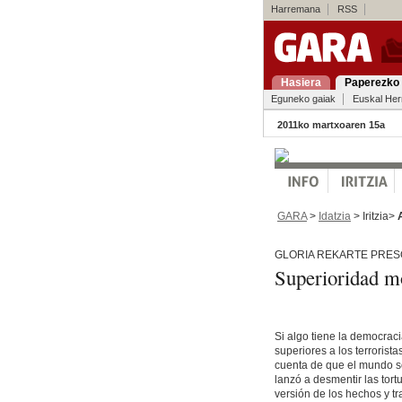
Harremana
RSS
Hasiera
Paperezko 
Eguneko gaiak
Euskal Her
2011ko martxoaren 15a
GARA
>
Idatzia
> Iritzia>
GLORIA REKARTE PRES
Superioridad m
Si algo tiene la democra
superiores a los terrorist
cuenta de que el mundo se 
lanzó a desmentir las tort
versión de los hechos y tr