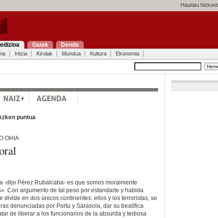
Hautatu hizkunt
edizioa
Gaiak
Denda
ria
Iritzia
Kirolak
Mundua
Kultura
Ekonomia
Azken puntua
O OHIA
oral
cia -dijo Pérez Rubalcaba- es que somos moralmente
as». Con argumento de tal peso por estandarte y habida
divide en dos únicos continentes: ellos y los terroristas, se
uras denunciadas por Portu y Sarasola, dar su beatífica
atar de liberar a los funcionarios de la absurda y tediosa