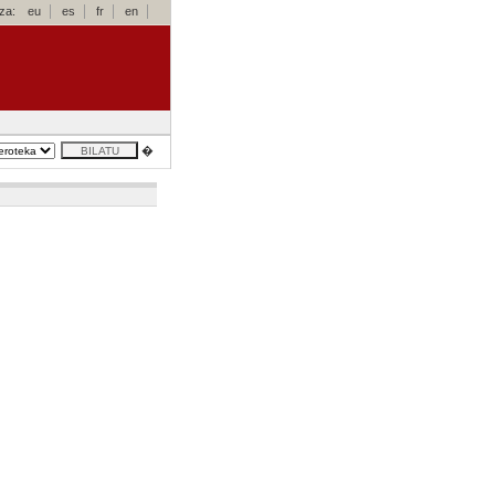
za:
eu
es
fr
en
�