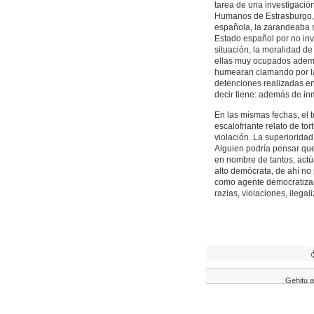
tarea de una investigació
Humanos de Estrasburgo, 
española, la zarandeaba s
Estado español por no inv
situación, la moralidad de
ellas muy ocupados ademá
humearan clamando por la 
detenciones realizadas en
decir tiene: además de in
En las mismas fechas, el 
escalofriante relato de tor
violación. La superiorida
Alguien podría pensar qu
en nombre de tantos, actúa
alto demócrata, de ahí no
como agente democratizant
razias, violaciones, ilegal
Gehitu a