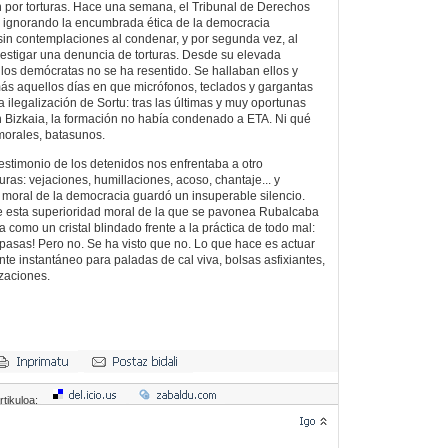
n por torturas. Hace una semana, el Tribunal de Derechos
ignorando la encumbrada ética de la democracia
in contemplaciones al condenar, y por segunda vez, al
estigar una denuncia de torturas. Desde su elevada
 los demócratas no se ha resentido. Se hallaban ellos y
s aquellos días en que micrófonos, teclados y gargantas
ilegalización de Sortu: tras las últimas y muy oportunas
 Bizkaia, la formación no había condenado a ETA. Ni qué
morales, batasunos.
testimonio de los detenidos nos enfrentaba a otro
turas: vejaciones, humillaciones, acoso, chantaje... y
d moral de la democracia guardó un insuperable silencio.
e esta superioridad moral de la que se pavonea Rubalcaba
 como un cristal blindado frente a la práctica de todo mal:
 pasas! Pero no. Se ha visto que no. Lo que hace es actuar
e instantáneo para paladas de cal viva, bolsas asfixiantes,
izaciones.
rtikuloa: