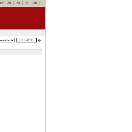
za:
eu
es
fr
en
�