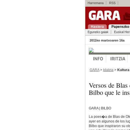
Harremana
RSS
Hasiera
Paperezko 
Eguneko gaiak
Euskal Her
2011ko martxoaren 16a
GARA
>
Idatzia
>
Kultura
Versos de Blas 
Bilbo que le in
GARA | BILBO
La poes�a de Blas de Ot
ayer en algunos de los lu
Bilbo que inspiraron su ob