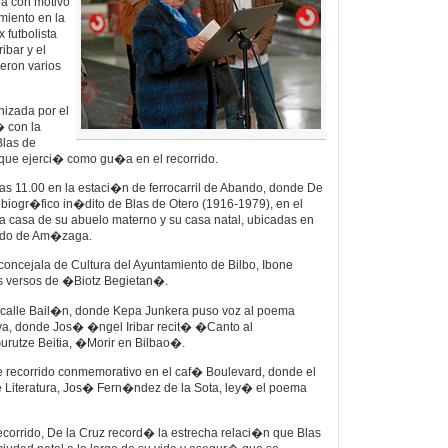
da con motivo
miento en la
 futbolista
ibar y el
eron varios
anizada por el
� con la
Blas de
 que ejerci� como gu�a en el recorrido.
s 11.00 en la estaci�n de ferrocarril de Abando, donde De
obiogr�fico in�dito de Blas de Otero (1916-1979), en el
la casa de su abuelo materno y su casa natal, ubicadas en
tado de Am�zaga.
concejala de Cultura del Ayuntamiento de Bilbo, Ibone
s versos de �Biotz Begietan�.
a calle Bail�n, donde Kepa Junkera puso voz al poema
a, donde Jos� �ngel Iribar recit� �Canto al
urutze Beitia, �Morir en Bilbao�.
e recorrido conmemorativo en el caf� Boulevard, donde el
 Literatura, Jos� Fern�ndez de la Sota, ley� el poema
ecorrido, De la Cruz record� la estrecha relaci�n que Blas