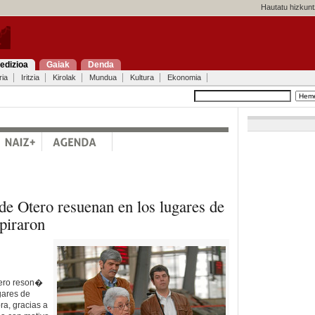
Hautatu hizkunt
edizioa
Gaiak
Denda
ria
Iritzia
Kirolak
Mundua
Kultura
Ekonomia
de Otero resuenan en los lugares de
spiraron
ero reson�
gares de
ra, gracias a