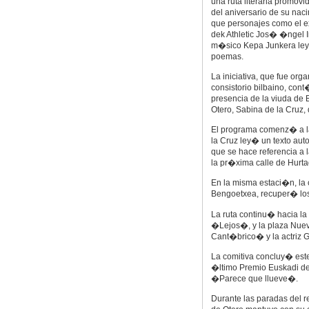
una ruta literaria promovi
del aniversario de su naci
que personajes como el ex
dek Athletic Jos� �ngel Ir
m�sico Kepa Junkera ley
poemas.
La iniciativa, que fue org
consistorio bilbaino, cont
presencia de la viuda de 
Otero, Sabina de la Cruz,
El programa comenz� a la
la Cruz ley� un texto aut
que se hace referencia a 
la pr�xima calle de Hur
En la misma estaci�n, la 
Bengoetxea, recuper� lo
La ruta continu� hacia l
�Lejos�, y la plaza Nuev
Cant�brico� y la actriz G
La comitiva concluy� est
�ltimo Premio Euskadi de
�Parece que llueve�.
Durante las paradas del r