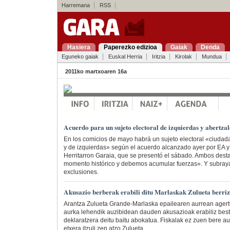
Harremana
RSS
Hasiera
Paperezko edizioa
Gaiak
Denda
Eguneko gaiak
Euskal Herria
Iritzia
Kirolak
Mundua
2011ko martxoaren 16a
Acuerdo para un sujeto electoral de izquierdas y abertza
En los comicios de mayo habrá un sujeto electoral «ciudada
y de izquierdas» según el acuerdo alcanzado ayer por EA y p
Herritarron Garaia, que se presentó el sábado. Ambos des
momento histórico y debemos acumular fuerzas». Y subray
exclusiones.
Akusazio berberak erabili ditu Marlaskak Zulueta berriz
Arantza Zulueta Grande-Marlaska epailearen aurrean agert
aurka lehendik auzibidean dauden akusazioak erabiliz beste
deklaratzera deitu baitu abokatua. Fiskalak ez zuen bere aur
etxera itzuli zen atzo Zulueta.