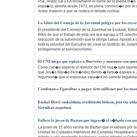
PSE, Aralar, EB y EA reclamaron el cierre de la planta m�s
espa�ol, abierta desde 1971, en plena conmoci�n por la 
Aralar instaron a que se reabra el debate nuclear.
La labor del Consejo de la Juventud peligra por los reco
El presidente del Consejo de la Juventud de Euskadi, Batist
Bilbo de que el trabajo de esta red que agrupa a 55 colectiv
reducción de la subvención que le otorga Lakua. Apuntó a q
está la voluntad del Ejecutivo de crear un Instituto de Juvent
protagonismo al asociacionismo.
El CNI niega que espiara a Ibarretxe y amenaza con qu
Como cab�a esperar, el director del CNI neg� ayer tajan
que Jes�s Mar�a Fern�ndez Benito �Tarta� espiara a J
Argument� que el espionaje espa�ol no comete ilegalida
Condenan a Eguesibar a pagar siete millones por los man
Euskal Herri euskalduna eraikitzeko bidean, jaia eta ald
Gernikan zapatuan
Fallece la joven de Baztan que ingres� el s�bado con me
La joven de 15 años vecina de Baztan que el sábado por la
Unidad de Cuidados Intensivos del Complejo Hospitalario d