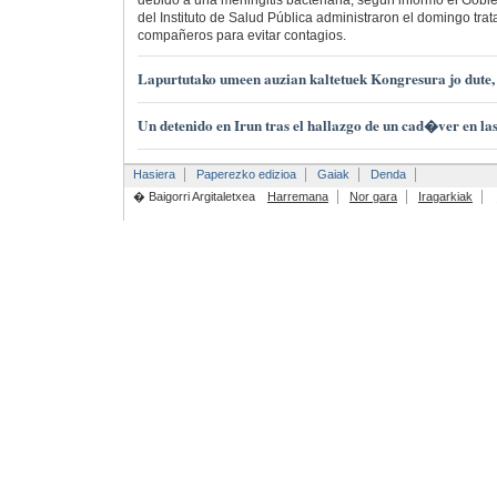
debido a una meningitis bacteriana, según informó el Gobi
del Instituto de Salud Pública administraron el domingo tra
compañeros para evitar contagios.
Lapurtutako umeen auzian kaltetuek Kongresura jo dute,
Un detenido en Irun tras el hallazgo de un cad�ver en la
Hasiera
Paperezko edizioa
Gaiak
Denda
� Baigorri Argitaletxea
Harremana
Nor gara
Iragarkiak