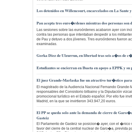
Los detenidos en Willencourt, encarcelados en La Sante y
Pau acepta tres euro�rdenes mientras dos personas son de
Las sesiones sobre las euroórdenes acabaron ayer con inci
contra las personas que intentaban despedir a los militante
de Pau y detuvo a dos jóvenes. Tres euroórdenes fueron ac
examinadas.
Gorka Diez de Ulzurrun, en libertad tras seis a�os de c
Estudiantes se encierran en Ibaeta en apoyo a EPPK y su 
El juez Grande-Marlaska fue un atractivo tur�stico par
El magistrado de la Audiencia Nacional Fernando Grande-M
responsables del Consistorio bilbaino y la Diputación vizca
promocional turístico en el Estado español. Por ello fue invi
Madrid, en la que se invirtieron 343.947,20 euros.
El PP se queda solo ante la demanda de cierre de Garo
Gasteiz
El Parlamento de Gasteiz se posicion� ayer, con el �nico v
favor del cierre de la central nuclear de Garo�a, prevista 