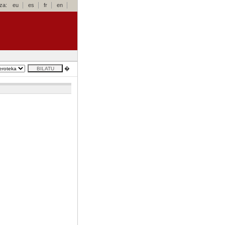
za:
eu
es
fr
en
�