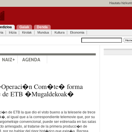
Hautatu hizkunt
edizioa
Gaiak
Denda
ria
Iritzia
Kirolak
Mundua
Kultura
Ekonomia
 �Operaci�n Com�te� forma
erie de ETB �Mugaldekoak�
ci�n de ETB la que dio el visto bueno a la teleserie de trece
 al igual que a la correspondiente telemovie que, por su
argometraje convencional, puede ser estrenada en las salas
to arriesgado, al tratarse de la primera producci�n de
 por no hablar del rigor hist�rico que exig�a. Recrea