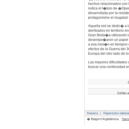
hechos relacionados con l
indica el t�tulo de �Ope
desarrollada por la resis
protagonismo el mugalari 
Aquella red se dedic� a l
derribados en territorio 
Gran Breta�a utilizando l
desempe�aron un papel dec
a esa misi�n en tiempos d
efectos de la Guerra del 
Europa del otro lado de lo
Las mayores dificultades d
buscar una continuidad en
Gehitu a
Hasiera
Paperezko edizio
� Baigorri Argitaletxea
Harr