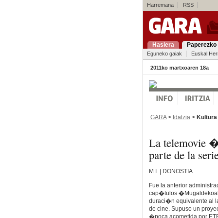
Harremana
RSS
Hasiera
Paperezko 
Eguneko gaiak
Euskal Her
2011ko martxoaren 18a
GARA
>
Idatzia
>
Kultura
La telemovie
parte de la s
M.I. | DONOSTIA
Fue la anterior administra
cap�tulos �Mugaldekoak�,
duraci�n equivalente al l
de cine. Supuso un proyec
�poca acometida por ETB,