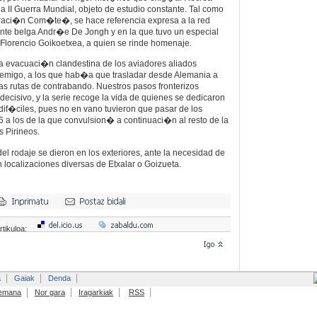
a II Guerra Mundial, objeto de estudio constante. Tal como
raci�n Com�te�, se hace referencia expresa a la red
tente belga Andr�e De Jongh y en la que tuvo un especial
Florencio Goikoetxea, a quien se rinde homenaje.
a evacuaci�n clandestina de los aviadores aliados
enemigo, a los que hab�a que trasladar desde Alemania a
as rutas de contrabando. Nuestros pasos fronterizos
isivo, y la serie recoge la vida de quienes se dedicaron
if�ciles, pues no en vano tuvieron que pasar de los
36 a los de la que convulsion� a continuaci�n al resto de la
s Pirineos.
el rodaje se dieron en los exteriores, ante la necesidad de
 localizaciones diversas de Etxalar o Goizueta.
rtikuloa:
a
Gaiak
Denda
emana
Nor gara
Iragarkiak
RSS