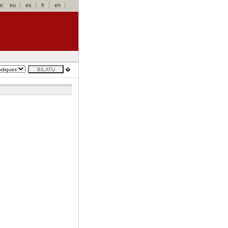
e:
eu
es
fr
en
�