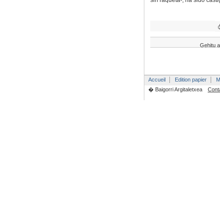
sin raqueta-, ha sido cast
Gehitu a
Accueil
Edition papier
M
� Baigorri Argitaletxea
Cont