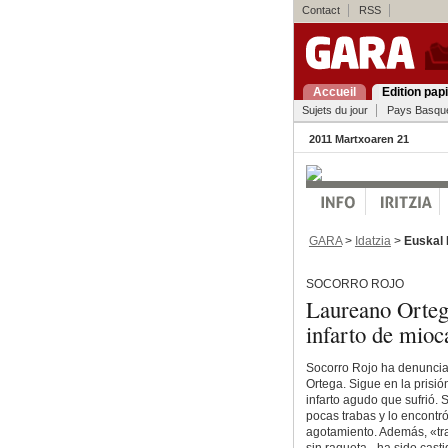
Contact
RSS
Accueil
Edition pap
Sujets du jour
Pays Basqu
2011 Martxoaren 21
GARA
>
Idatzia
>
Euskal 
SOCORRO ROJO
Laureano Ortega
infarto de mioc
Socorro Rojo ha denuncia
Ortega. Sigue en la prisió
infarto agudo que sufrió. 
pocas trabas y lo encontró
agotamiento. Además, «tras