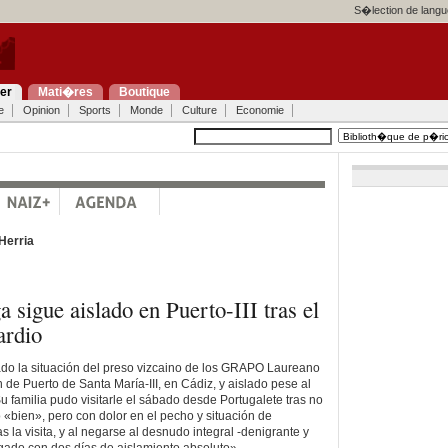
S�lection de langu
ier
Mati�res
Boutique
e
Opinion
Sports
Monde
Culture
Economie
Herria
 sigue aislado en Puerto-III tras el
ardio
do la situación del preso vizcaino de los GRAPO Laureano
n de Puerto de Santa María-III, en Cádiz, y aislado pese al
Su familia pudo visitarle el sábado desde Portugalete tras no
 «bien», pero con dolor en el pecho y situación de
 la visita, y al negarse al desnudo integral -denigrante y