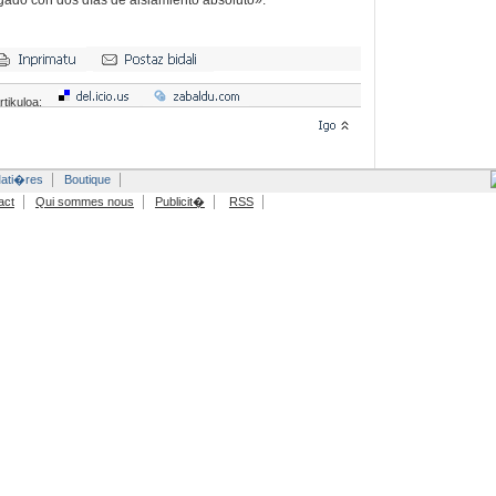
igado con dos días de aislamiento absoluto».
rtikuloa:
ati�res
Boutique
act
Qui sommes nous
Publicit�
RSS