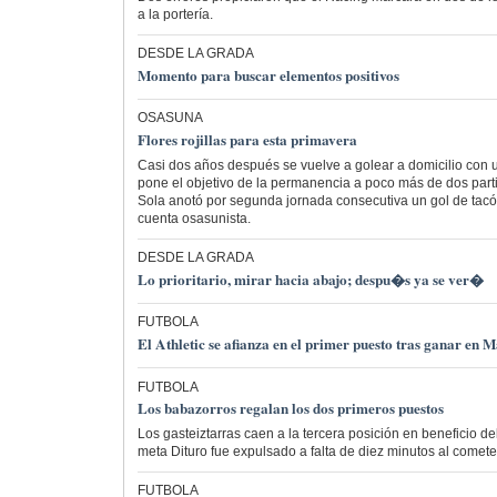
a la portería.
DESDE LA GRADA
Momento para buscar elementos positivos
OSASUNA
Flores rojillas para esta primavera
Casi dos años después se vuelve a golear a domicilio con 
pone el objetivo de la permanencia a poco más de dos part
Sola anotó por segunda jornada consecutiva un gol de tacón
cuenta osasunista.
DESDE LA GRADA
Lo prioritario, mirar hacia abajo; despu�s ya se ver�
FUTBOLA
El Athletic se afianza en el primer puesto tras ganar en 
FUTBOLA
Los babazorros regalan los dos primeros puestos
Los gasteiztarras caen a la tercera posición en beneficio del
meta Dituro fue expulsado a falta de diez minutos al cometer
FUTBOLA