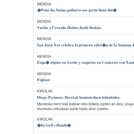
MENDIA
�Pena da, baina gailurra oso gertu ikusi dut�
MENDIA
Vuelta a Urreako Haitze desde Bedaio
MENDIA
San Juan Xar celebra la primera edici�n de la Semana
MENDIA
Esqu� alpino en Arette y raquetas en Cauterets con Xan
MENDIA
Fujisan
KIROLAK
Diego Pertusso: Herriak hautatu duen lehiakidea
Mexikoko herri txiki batean diru bilketa egiten ari dira, urug
munduko zirkuituan parte hartu ahal izateko.
KIROLAK
�In God's Hands�