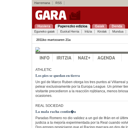
Harremana
RSS
Hasiera
Paperezko edizioa
Gaiak
Denda
Eguneko gaiak
Euskal Herria
Iritzia
Kirolak
Mundua
2011ko martxoaren 21a
ATHLETIC
Los pies se quedan en tierra
Un gol de Marco Ruben otorga los tres puntos al Villarreal y 
pelear exclusivamente por la Europa League. Un primer tie
visitante precedieron a la reacción rojiblanca, menos briosa
ocasiones.
REAL SOCIEDAD
La mala racha contin�a
Paradas Romero no dio validez a un gol de Ifrán en el últi
justicia a la mejoría experimentada por la Real cuando volvi
Dos errores propiciaron que el Racing marcara en dos de l