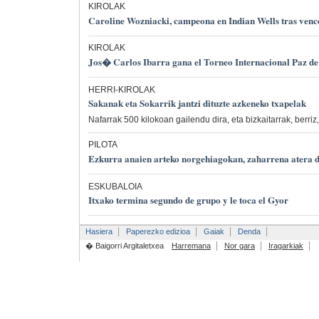
KIROLAK
Caroline Wozniacki, campeona en Indian Wells tras vence
KIROLAK
Jos� Carlos Ibarra gana el Torneo Internacional Paz d
HERRI-KIROLAK
Sakanak eta Sokarrik jantzi dituzte azkeneko txapelak
Nafarrak 500 kilokoan gailendu dira, eta bizkaitarrak, berriz
PILOTA
Ezkurra anaien arteko norgehiagokan, zaharrena atera d
ESKUBALOIA
Itxako termina segundo de grupo y le toca el Gyor
Hasiera
Paperezko edizioa
Gaiak
Denda
� Baigorri Argitaletxea
Harremana
Nor gara
Iragarkiak