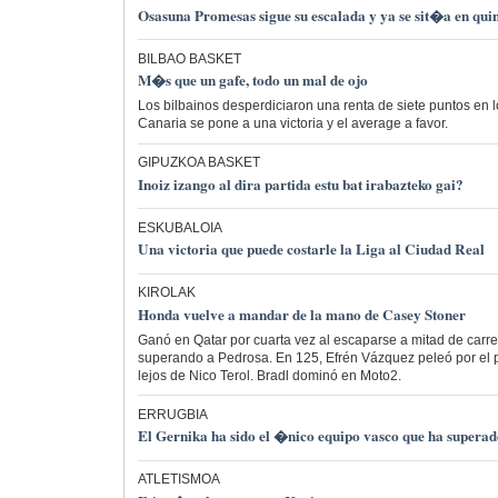
Osasuna Promesas sigue su escalada y ya se sit�a en qui
BILBAO BASKET
M�s que un gafe, todo un mal de ojo
Los bilbainos desperdiciaron una renta de siete puntos en 
Canaria se pone a una victoria y el average a favor.
GIPUZKOA BASKET
Inoiz izango al dira partida estu bat irabazteko gai?
ESKUBALOIA
Una victoria que puede costarle la Liga al Ciudad Real
KIROLAK
Honda vuelve a mandar de la mano de Casey Stoner
Ganó en Qatar por cuarta vez al escaparse a mitad de carr
superando a Pedrosa. En 125, Efrén Vázquez peleó por el p
lejos de Nico Terol. Bradl dominó en Moto2.
ERRUGBIA
El Gernika ha sido el �nico equipo vasco que ha superado
ATLETISMOA