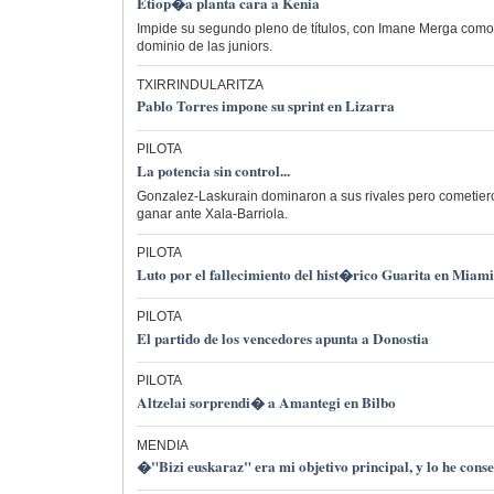
Etiop�a planta cara a Kenia
Impide su segundo pleno de títulos, con Imane Merga como
dominio de las juniors.
TXIRRINDULARITZA
Pablo Torres impone su sprint en Lizarra
PILOTA
La potencia sin control...
Gonzalez-Laskurain dominaron a sus rivales pero cometier
ganar ante Xala-Barriola.
PILOTA
Luto por el fallecimiento del hist�rico Guarita en Miami
PILOTA
El partido de los vencedores apunta a Donostia
PILOTA
Altzelai sorprendi� a Amantegi en Bilbo
MENDIA
�"Bizi euskaraz" era mi objetivo principal, y lo he con