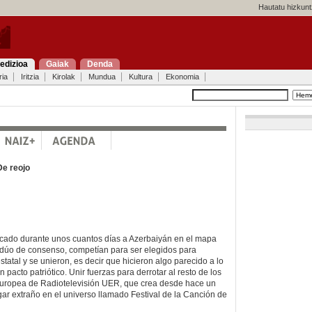
Hautatu hizkunt
edizioa
Gaiak
Denda
ria
Iritzia
Kirolak
Mundua
Kultura
Ekonomia
De reojo
ocado durante unos cuantos días a Azerbaiyán en el mapa
 dúo de consenso, competían para ser elegidos para
tatal y se unieron, es decir que hicieron algo parecido a lo
pacto patriótico. Unir fuerzas para derrotar al resto de los
uropea de Radiotelevisión UER, que crea desde hace un
r extraño en el universo llamado Festival de la Canción de