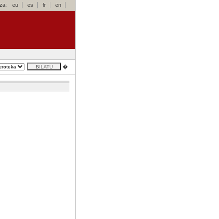
za:
eu
es
fr
en
�