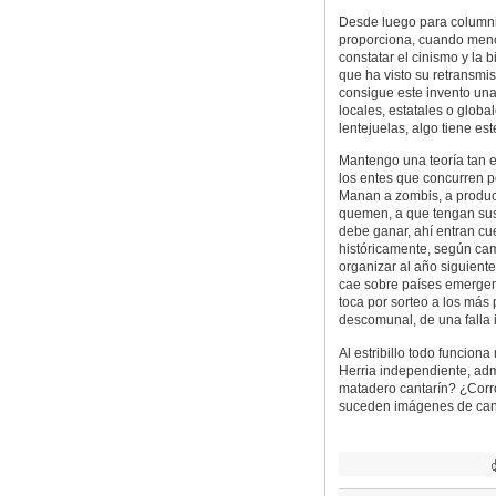
Desde luego para columnis
proporciona, cuando menos
constatar el cinismo y la
que ha visto su retransmi
consigue este invento un
locales, estatales o global
lentejuelas, algo tiene e
Mantengo una teoría tan e
los entes que concurren p
Manan a zombis, a product
quemen, a que tengan sus 
debe ganar, ahí entran cu
históricamente, según ca
organizar al año siguiente
cae sobre países emergent
toca por sorteo a los más 
descomunal, de una falla i
Al estribillo todo funcion
Herria independiente, adm
matadero cantarín? ¿Corr
suceden imágenes de cand