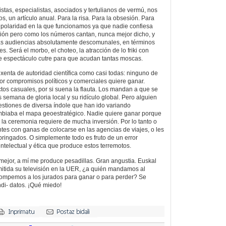
tas, especialistas, asociados y tertulianos de vermú, nos
, un artículo anual. Para la risa. Para la obsesión. Para
 bipolaridad en la que funcionamos ya que nadie confiesa
sión pero como los números cantan, nunca mejor dicho, y
as audiencias absolutamente descomunales, en términos
es. Será el morbo, el choteo, la atracción de lo friki con
ste espectáculo cutre para que acudan tantas moscas.
xenta de autoridad científica como casi todas: ninguno de
or compromisos políticos y comerciales quiere ganar.
os casuales, por si suena la flauta. Los mandan a que se
semana de gloria local y su ridículo global. Pero alguien
estiones de diversa índole que han ido variando
mbiaba el mapa geoestratégico. Nadie quiere ganar porque
 la ceremonia requiere de mucha inversión. Por lo tanto o
es con ganas de colocarse en las agencias de viajes, o les
pringados. O simplemente todo es fruto de un error
ntelectual y ética que produce estos terremotos.
a mejor, a mí me produce pesadillas. Gran angustia. Euskal
itida su televisión en la UER, ¿a quién mandamos al
ompemos a los jurados para ganar o para perder? Se
i- datos. ¡Qué miedo!