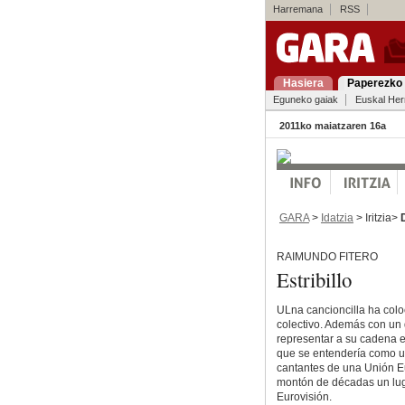
Harremana
RSS
Hasiera
Paperezko 
Eguneko gaiak
Euskal Her
2011ko maiatzaren 16a
GARA
>
Idatzia
> Iritzia>
RAIMUNDO FITERO
Estribillo
ULna cancioncilla ha col
colectivo. Además con un
representar a su cadena es
que se entendería como un 
cantantes de una Unión E
montón de décadas un luga
Eurovisión.