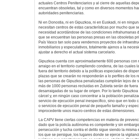
actuales Centros Penitenciarios y al cierre de aquellas de
encuentran obsoletas, tal y como en diversos momentos ha
autoridades penitenciarias.
Ni en Donostia, ni en Gipuzkoa, ni en Euskadi, ni en ningu
necesitan centros de estas características por mucho que 
necesidad acordándose de las condiciones infrahumanas d
que se encuentran las personas presas en las obsoletas pr
País Vasco tan solo para vendernos proyectos de infraestruc
inmobiliarios y especulativos, totalmente ajenos a la nece
ajustar a derecho el actual sistema carcelario.
Gipuzkoa cuenta con aproximadamente 600 personas con re
arraigo en el territorio cumpliendo condena, de las cuales 
fuera del territorio debido a la políticas especiales de dispe
plazas que se crearán no responderán a lo perfiles de los re
las personas de Gipuzkoa penalizadas cumplirán lejos de su
más de 1000 personas recluidas en Zubieta serán de fuera
desarraigadas de su lugar de origen. Por lo tanto Gipuzko
cárcel y, en ningún caso concentrar a la población penaliza
servicio de ejecución penal inespecífico, sino que en todo 
o servicios de ejecución penal de pequeño tamaño y especia
improcedente unos macro-centros de estas dimensiones.
La CAPV tiene ciertas competencias en materia de prevenció
dado que la policía autónoma es competente y sin embargo
persecución y lucha contra el delito sigue siendo la misma 
los que se persigue, los lugares donde se ejerce la vigilanci