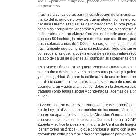
social «penitente e injusto», pueden defender la construc
de personas».
Tras iniciarse las obras para la construcción de la incinera
marco del rosario de proyectos que acabarán con éste prec
naturales irremplazables, se ha iniciado también otro proy
cabe más horripilante, anacrónico y macabro: la construcci
incineradora de una «Macro Cárcel», eufemísticamente de
que con 504 celdas, la mayoría de ellas con dos literas, po
encarceladas a más de 1.000 personas, sin aplicar el índice
hacinamiento que aumentaría su población. Todo ello sin es
consecuencias que, la coexistencia de estas dos infraestru
estado de salud de quienes allí cumplan sus condenas o tr
Esta Macro-cárcel o, si se quiere, colonia o ciudad carcelar
contribuirá a deshumanizar a las personas presas y a poten
y de inseguridad. Supone la edificación de una incinerado
igual que ocurre en las demás cárceles de reciente constru
abandonarán y quemarán, sumiéndoles en la desesperación
tratadas como basura social y condenadas, además de a priv
olvido.
El 23 de Febrero de 2006, el Parlamento Vasco aprobó por
no de Ley, relativa a la desaparición de las macro-cárceles
que en su apartado 4 se insta a la Dirección General de Ins
que «renuncie a la construcción de Centros Tipo en la CAP
Zubieta y, agilice la puesta en marcha de Centros de Inser
los territorios históricos», lo que contribuiría, junto con la
tratamiento extra-penitenciarios contemplados por la ley, a