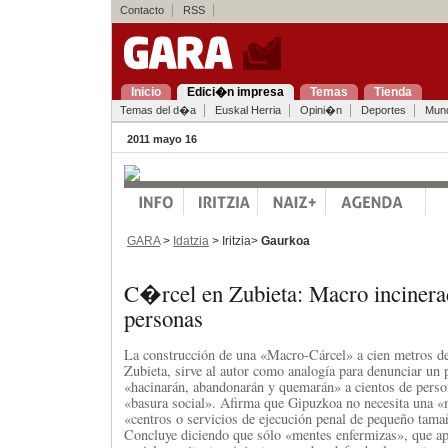
Contacto
RSS
Inicio
Edici�n impresa
Temas
Tienda
Temas del d�a
Euskal Herria
Opini�n
Deportes
Mun
2011 mayo 16
GARA
>
Idatzia
> Iritzia>
Gaurkoa
C�rcel en Zubieta: Macro incinera
personas
La construcción de una «Macro-Cárcel» a cien metros de
Zubieta, sirve al autor como analogía para denunciar un 
«hacinarán, abandonarán y quemarán» a cientos de perso
«basura social». Afirma que Gipuzkoa no necesita una «
«centros o servicios de ejecución penal de pequeño tama
Concluye diciendo que sólo «mentes enfermizas», que a