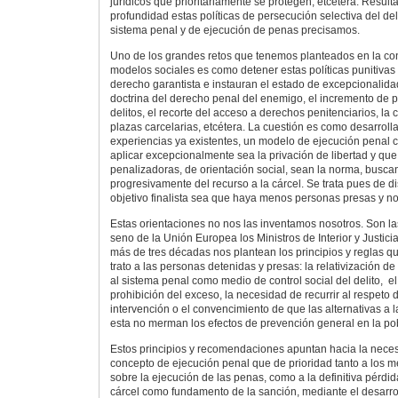
jurídicos que prioritariamente se protegen, etcétera. Result
profundidad estas políticas de persecución selectiva del de
sistema penal y de ejecución de penas precisamos.
Uno de los grandes retos que tenemos planteados en la co
modelos sociales es como detener estas políticas punitivas q
derecho garantista e instauran el estado de excepcionalida
doctrina del derecho penal del enemigo, el incremento de p
delitos, el recorte del acceso a derechos penitenciarios, la
plazas carcelarias, etcétera. La cuestión es como desarrolla
experiencias ya existentes, un modelo de ejecución penal c
aplicar excepcionalmente sea la privación de libertad y que
penalizadoras, de orientación social, sean la norma, busca
progresivamente del recurso a la cárcel. Se trata pues de d
objetivo finalista sea que haya menos personas presas y no
Estas orientaciones no nos las inventamos nosotros. Son la
seno de la Unión Europea los Ministros de Interior y Justi
más de tres décadas nos plantean los principios y reglas qu
trato a las personas detenidas y presas: la relativización d
al sistema penal como medio de control social del delito, el
prohibición del exceso, la necesidad de recurrir al respeto 
intervención o el convencimiento de que las alternativas a la
esta no merman los efectos de prevención general en la po
Estos principios y recomendaciones apuntan hacia la nece
concepto de ejecución penal que de prioridad tanto a los 
sobre la ejecución de las penas, como a la definitiva pérdid
cárcel como fundamento de la sanción, mediante el desarrol