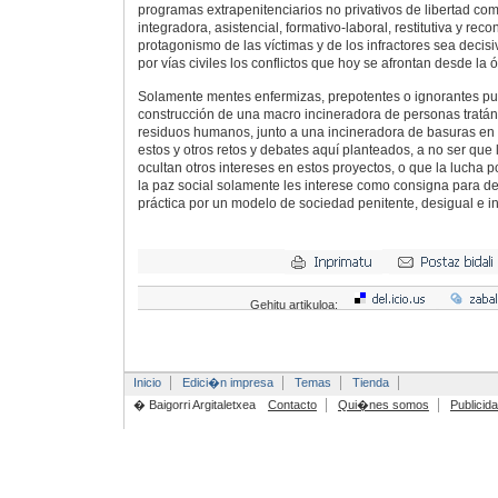
programas extrapenitenciarios no privativos de libertad co
integradora, asistencial, formativo-laboral, restitutiva y rec
protagonismo de las víctimas y de los infractores sea decisi
por vías civiles los conflictos que hoy se afrontan desde la 
Solamente mentes enfermizas, prepotentes o ignorantes p
construcción de una macro incineradora de personas tratán
residuos humanos, junto a una incineradora de basuras en Z
estos y otros retos y debates aquí planteados, a no ser qu
ocultan otros intereses en estos proyectos, o que la lucha p
la paz social solamente les interese como consigna para de
práctica por un modelo de sociedad penitente, desigual e in
Gehitu artikuloa:
Inicio
Edici�n impresa
Temas
Tienda
� Baigorri Argitaletxea
Contacto
Qui�nes somos
Publicid