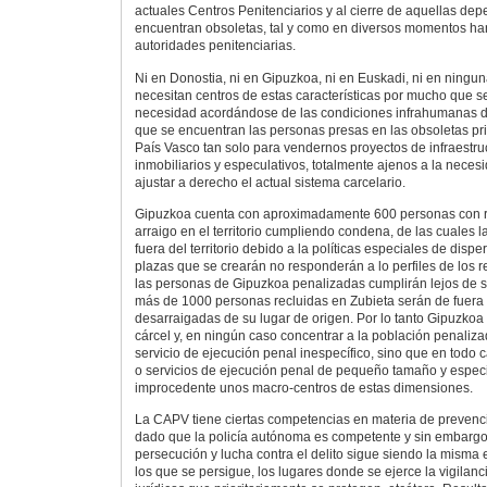
actuales Centros Penitenciarios y al cierre de aquellas de
encuentran obsoletas, tal y como en diversos momentos ha
autoridades penitenciarias.
Ni en Donostia, ni en Gipuzkoa, ni en Euskadi, ni en ningu
necesitan centros de estas características por mucho que 
necesidad acordándose de las condiciones infrahumanas d
que se encuentran las personas presas en las obsoletas pr
País Vasco tan solo para vendernos proyectos de infraestruc
inmobiliarios y especulativos, totalmente ajenos a la nece
ajustar a derecho el actual sistema carcelario.
Gipuzkoa cuenta con aproximadamente 600 personas con re
arraigo en el territorio cumpliendo condena, de las cuales 
fuera del territorio debido a la políticas especiales de dispe
plazas que se crearán no responderán a lo perfiles de los re
las personas de Gipuzkoa penalizadas cumplirán lejos de su
más de 1000 personas recluidas en Zubieta serán de fuera
desarraigadas de su lugar de origen. Por lo tanto Gipuzko
cárcel y, en ningún caso concentrar a la población penaliza
servicio de ejecución penal inespecífico, sino que en todo 
o servicios de ejecución penal de pequeño tamaño y especia
improcedente unos macro-centros de estas dimensiones.
La CAPV tiene ciertas competencias en materia de prevenció
dado que la policía autónoma es competente y sin embargo
persecución y lucha contra el delito sigue siendo la misma 
los que se persigue, los lugares donde se ejerce la vigilanci