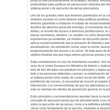
jurídicos que prioritariamente se protegen, etcétera. Result
profundidad estas políticas de persecución selectiva del de
sistema penal y de ejecución de penas precisamos.
Uno de los grandes retos que tenemos planteados en la co
modelos sociales es como detener estas políticas punitivas q
derecho garantista e instauran el estado de excepcionalida
doctrina del derecho penal del enemigo, el incremento de p
delitos, el recorte del acceso a derechos penitenciarios, la
plazas carcelarias, etcétera. La cuestión es como desarrolla
experiencias ya existentes, un modelo de ejecución penal c
aplicar excepcionalmente sea la privación de libertad y que
penalizadoras, de orientación social, sean la norma, busca
progresivamente del recurso a la cárcel. Se trata pues de d
objetivo finalista sea que haya menos personas presas y no
Estas orientaciones no nos las inventamos nosotros. Son la
seno de la Unión Europea los Ministros de Interior y Justi
más de tres décadas nos plantean los principios y reglas qu
trato a las personas detenidas y presas: la relativización d
al sistema penal como medio de control social del delito, el
prohibición del exceso, la necesidad de recurrir al respeto 
intervención o el convencimiento de que las alternativas a la
esta no merman los efectos de prevención general en la po
Estos principios y recomendaciones apuntan hacia la nece
concepto de ejecución penal que de prioridad tanto a los 
sobre la ejecución de las penas, como a la definitiva pérdid
cárcel como fundamento de la sanción, mediante el desarrol