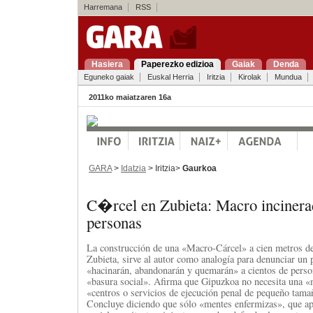
Harremana
RSS
Hasiera
Paperezko edizioa
Gaiak
Denda
Eguneko gaiak
Euskal Herria
Iritzia
Kirolak
Mundua
2011ko maiatzaren 16a
GARA
>
Idatzia
> Iritzia>
Gaurkoa
C�rcel en Zubieta: Macro incinera
personas
La construcción de una «Macro-Cárcel» a cien metros de
Zubieta, sirve al autor como analogía para denunciar un 
«hacinarán, abandonarán y quemarán» a cientos de perso
«basura social». Afirma que Gipuzkoa no necesita una «
«centros o servicios de ejecución penal de pequeño tama
Concluye diciendo que sólo «mentes enfermizas», que a