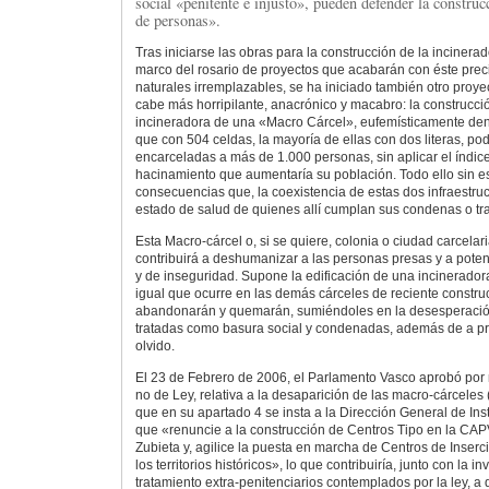
social «penitente e injusto», pueden defender la construc
de personas».
Tras iniciarse las obras para la construcción de la incinera
marco del rosario de proyectos que acabarán con éste prec
naturales irremplazables, se ha iniciado también otro proy
cabe más horripilante, anacrónico y macabro: la construcci
incineradora de una «Macro Cárcel», eufemísticamente de
que con 504 celdas, la mayoría de ellas con dos literas, po
encarceladas a más de 1.000 personas, sin aplicar el índice
hacinamiento que aumentaría su población. Todo ello sin es
consecuencias que, la coexistencia de estas dos infraestru
estado de salud de quienes allí cumplan sus condenas o tr
Esta Macro-cárcel o, si se quiere, colonia o ciudad carcelar
contribuirá a deshumanizar a las personas presas y a poten
y de inseguridad. Supone la edificación de una incinerado
igual que ocurre en las demás cárceles de reciente constru
abandonarán y quemarán, sumiéndoles en la desesperación
tratadas como basura social y condenadas, además de a priv
olvido.
El 23 de Febrero de 2006, el Parlamento Vasco aprobó por
no de Ley, relativa a la desaparición de las macro-cárceles
que en su apartado 4 se insta a la Dirección General de Ins
que «renuncie a la construcción de Centros Tipo en la CAP
Zubieta y, agilice la puesta en marcha de Centros de Inser
los territorios históricos», lo que contribuiría, junto con la
tratamiento extra-penitenciarios contemplados por la ley, a