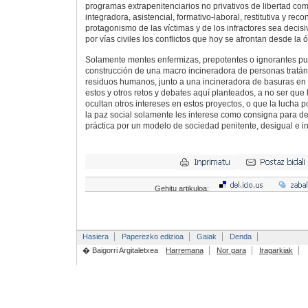
programas extrapenitenciarios no privativos de libertad co
integradora, asistencial, formativo-laboral, restitutiva y rec
protagonismo de las víctimas y de los infractores sea decisi
por vías civiles los conflictos que hoy se afrontan desde la 
Solamente mentes enfermizas, prepotentes o ignorantes p
construcción de una macro incineradora de personas tratán
residuos humanos, junto a una incineradora de basuras en Z
estos y otros retos y debates aquí planteados, a no ser qu
ocultan otros intereses en estos proyectos, o que la lucha p
la paz social solamente les interese como consigna para de
práctica por un modelo de sociedad penitente, desigual e in
Gehitu artikuloa:
Hasiera
Paperezko edizioa
Gaiak
Denda
� Baigorri Argitaletxea
Harremana
Nor gara
Iragarkiak