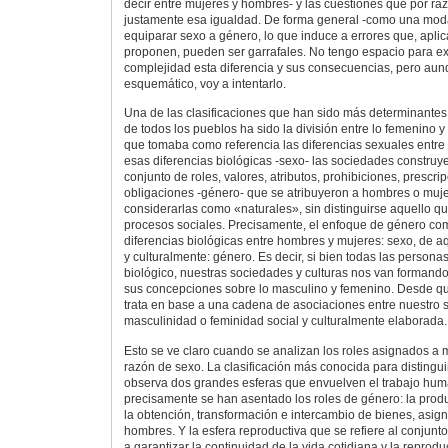
decir entre mujeres y hombres- y las cuestiones que por r
justamente esa igualdad. De forma general -como una moda
equiparar sexo a género, lo que induce a errores que, aplic
proponen, pueden ser garrafales. No tengo espacio para ex
complejidad esta diferencia y sus consecuencias, pero au
esquemático, voy a intentarlo.
Una de las clasificaciones que han sido más determinantes 
de todos los pueblos ha sido la división entre lo femenino y 
que tomaba como referencia las diferencias sexuales entr
esas diferencias biológicas -sexo- las sociedades construy
conjunto de roles, valores, atributos, prohibiciones, prescr
obligaciones -género- que se atribuyeron a hombres o muje
considerarlas como «naturales», sin distinguirse aquello q
procesos sociales. Precisamente, el enfoque de género comi
diferencias biológicas entre hombres y mujeres: sexo, de aq
y culturalmente: género. Es decir, si bien todas las perso
biológico, nuestras sociedades y culturas nos van formando
sus concepciones sobre lo masculino y femenino. Desde q
trata en base a una cadena de asociaciones entre nuestro s
masculinidad o feminidad social y culturalmente elaborada.
Esto se ve claro cuando se analizan los roles asignados a
razón de sexo. La clasificación más conocida para distinguir
observa dos grandes esferas que envuelven el trabajo hum
precisamente se han asentado los roles de género: la prod
la obtención, transformación e intercambio de bienes, asig
hombres. Y la esfera reproductiva que se refiere al conjunt
a garantizar la continuidad de la vida cotidiana y la reprod