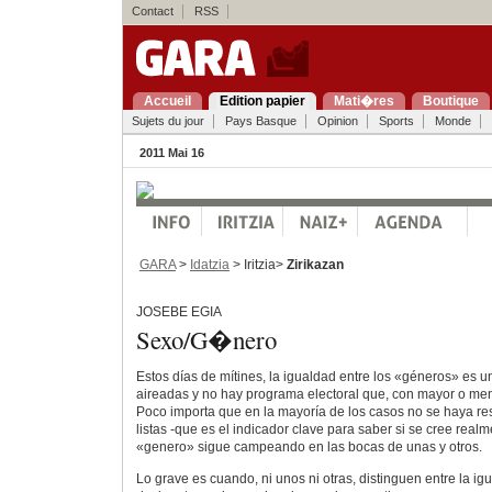
Contact
RSS
Accueil
Edition papier
Mati�res
Boutique
Sujets du jour
Pays Basque
Opinion
Sports
Monde
2011 Mai 16
GARA
>
Idatzia
> Iritzia>
Zirikazan
JOSEBE EGIA
Sexo/G�nero
Estos días de mítines, la igualdad entre los «géneros» es 
aireadas y no hay programa electoral que, con mayor o meno
Poco importa que en la mayoría de los casos no se haya re
listas -que es el indicador clave para saber si se cree realm
«genero» sigue campeando en las bocas de unas y otros.
Lo grave es cuando, ni unos ni otras, distinguen entre la ig