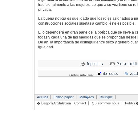
tradicionalmente a las mujeres. Lo que a su vez tiene su refl
privada.
La buena noticia es que, dado que los roles asignados a 
construcciones sociales sujetas a cambio, éste es posible.
Ello dependerá en gran parte de la política que se lleve a c
todas y cada una de las medidas que se propongan desde l
De ahí la importancia de distinguir entre sexo y género cua
igualdad.
Gehitu artikuloa:
Accueil
Edition papier
Mati�res
Boutique
� Baigorri Argitaletxea
Contact
Qui sommes nous
Publicit