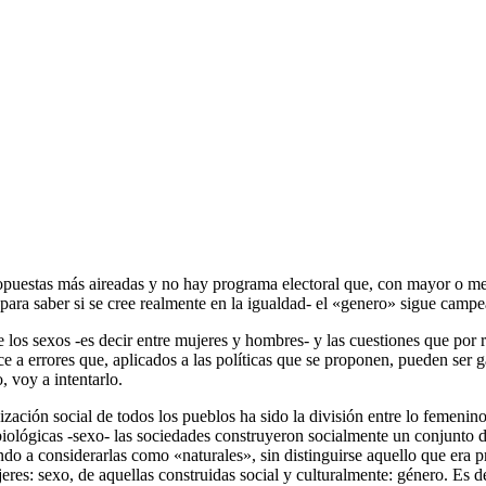
propuestas más aireadas y no hay programa electoral que, con mayor o me
e para saber si se cree realmente en la igualdad- el «genero» sigue camp
re los sexos -es decir entre mujeres y hombres- y las cuestiones que po
 a errores que, aplicados a las políticas que se proponen, pueden ser g
 voy a intentarlo.
zación social de todos los pueblos ha sido la división entre lo femenin
iológicas -sexo- las sociedades construyeron socialmente un conjunto de 
do a considerarlas como «naturales», sin distinguirse aquello que era 
eres: sexo, de aquellas construidas social y culturalmente: género. Es d