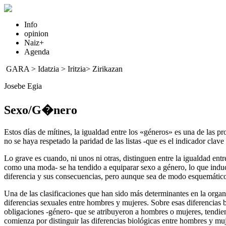
Info
opinion
Naiz+
Agenda
GARA
>
Idatzia
> Iritzia>
Zirikazan
Josebe Egia
Sexo/G�nero
Estos días de mítines, la igualdad entre los «géneros» es una de las 
no se haya respetado la paridad de las listas -que es el indicador clav
Lo grave es cuando, ni unos ni otras, distinguen entre la igualdad ent
como una moda- se ha tendido a equiparar sexo a género, lo que induce
diferencia y sus consecuencias, pero aunque sea de modo esquemático,
Una de las clasificaciones que han sido más determinantes en la organi
diferencias sexuales entre hombres y mujeres. Sobre esas diferencias b
obligaciones -género- que se atribuyeron a hombres o mujeres, tendien
comienza por distinguir las diferencias biológicas entre hombres y muj