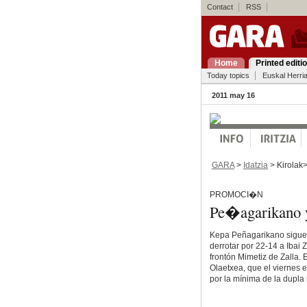
Contact
RSS
Home
Printed editi
Today topics
Euskal Herri
2011 may 16
GARA
>
Idatzia
> Kirolak
PROMOCI�N
Pe�agarikano y
Kepa Peñagarikano sigue
derrotar por 22-14 a Ibai 
frontón Mimetiz de Zalla.
Olaetxea, que el viernes e
por la mínima de la dupla 