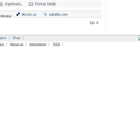
rtikuloa:
pics
Shop
act
About us
Advertising
RSS