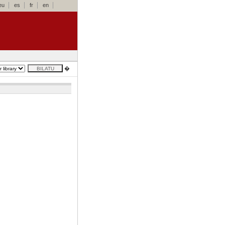
eu
es
fr
en
�