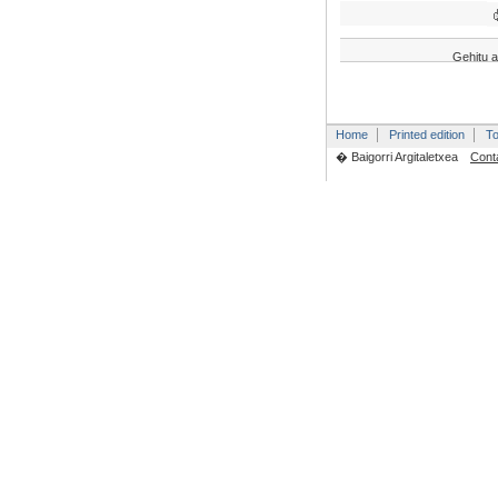
Gehitu a
Home
Printed edition
To
� Baigorri Argitaletxea
Cont