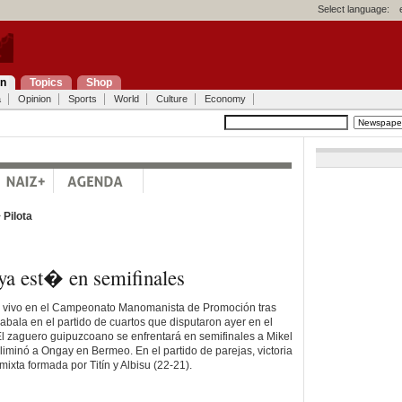
Select language:
on
Topics
Shop
a
Opinion
Sports
World
Culture
Economy
>
Pilota
a est� en semifinales
 vivo en el Campeonato Manomanista de Promoción tras
Zabala en el partido de cuartos que disputaron ayer en el
 El zaguero guipuzcoano se enfrentará en semifinales a Mikel
liminó a Ongay en Bermeo. En el partido de parejas, victoria
mixta formada por Titín y Albisu (22-21).