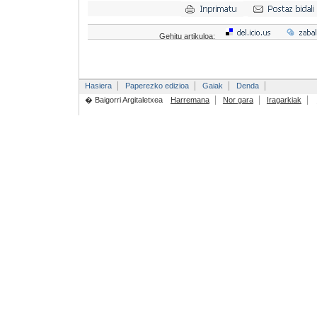
Gehitu artikuloa:
Hasiera
Paperezko edizioa
Gaiak
Denda
� Baigorri Argitaletxea
Harremana
Nor gara
Iragarkiak