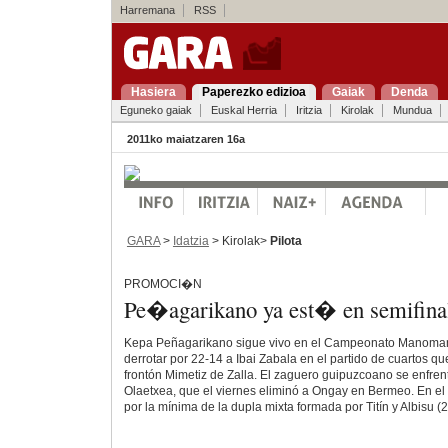
Harremana
RSS
Hasiera
Paperezko edizioa
Gaiak
Denda
Eguneko gaiak
Euskal Herria
Iritzia
Kirolak
Mundua
2011ko maiatzaren 16a
GARA
>
Idatzia
> Kirolak>
Pilota
PROMOCI�N
Pe�agarikano ya est� en semifina
Kepa Peñagarikano sigue vivo en el Campeonato Manomani
derrotar por 22-14 a Ibai Zabala en el partido de cuartos qu
frontón Mimetiz de Zalla. El zaguero guipuzcoano se enfren
Olaetxea, que el viernes eliminó a Ongay en Bermeo. En el p
por la mínima de la dupla mixta formada por Titín y Albisu (