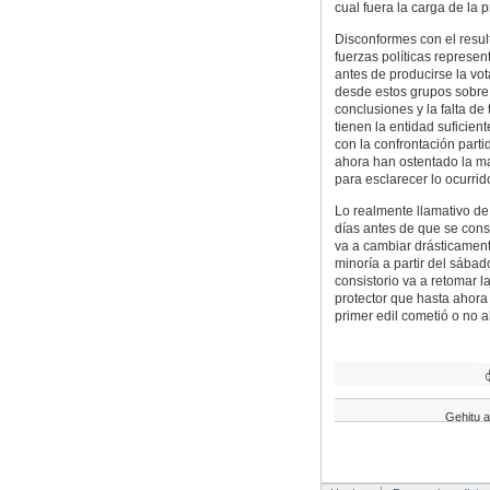
cual fuera la carga de la 
Disconformes con el result
fuerzas políticas represe
antes de producirse la vo
desde estos grupos sobre 
conclusiones y la falta de
tienen la entidad suficie
con la confrontación parti
ahora han ostentado la m
para esclarecer lo ocurrid
Lo realmente llamativo de
días antes de que se cons
va a cambiar drásticament
minoría a partir del sába
consistorio va a retomar 
protector que hasta ahora
primer edil cometió o no a
Gehitu a