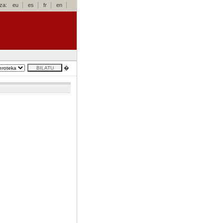
za:
eu
es
fr
en
�