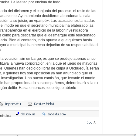
prueba. La lealtad por encima de todo.
ado del dictamen y el conjunto del proceso, el resto de las
ntadas en el Ayuntamiento decidieron abandonar la sala
tación, a su juicio, un «paripé». Las acusaciones lanzadas
el modo en que el secretario municipal ha elaborado las
 transparencia en el ejercicio de la labor investigadora
nte como para descartar que el desmarque esté relacionado
daria. Bien al contrario, todo apunta a que quienes hasta
ayoría municipal han hecho dejación de su responsabilidad
o.
 la votación, sin embargo, es que se produjo apenas cinco
tituya la nueva corporación, en la que el juego de mayorías
e. Quienes han decidido librar de culpa a Urchueguía serán
do, y quienes hoy son oposición ya han anunciado que el
la investigación. Una nueva comisión, que levante el manto
 le han proporcionado sus compañeros, determinará si la ex
lgún delito. Hasta entonces, todo sigue abierto.
rtikuloa: