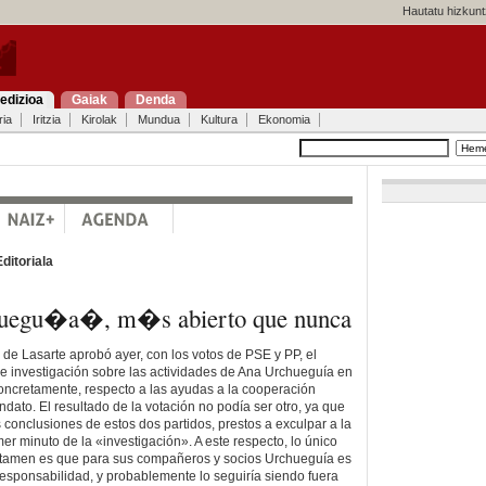
Hautatu hizkunt
edizioa
Gaiak
Denda
ria
Iritzia
Kirolak
Mundua
Kultura
Ekonomia
Editoriala
uegu�a�, m�s abierto que nunca
 de Lasarte aprobó ayer, con los votos de PSE y PP, el
e investigación sobre las actividades de Ana Urchueguía en
oncretamente, respecto a las ayudas a la cooperación
dato. El resultado de la votación no podía ser otro, ya que
s conclusiones de estos dos partidos, prestos a exculpar a la
er minuto de la «investigación». A este respecto, lo único
ictamen es que para sus compañeros y socios Urchueguía es
responsabilidad, y probablemente lo seguiría siendo fuera