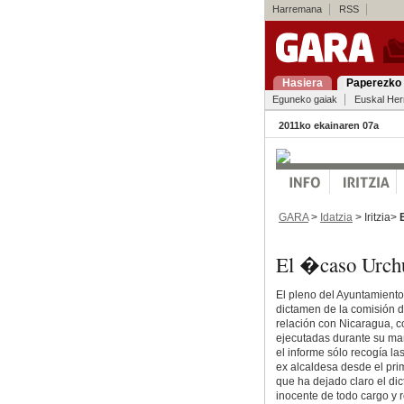
Harremana
RSS
Hasiera
Paperezko 
Eguneko gaiak
Euskal Her
2011ko ekainaren 07a
GARA
>
Idatzia
> Iritzia>
El �caso Urch
El pleno del Ayuntamiento
dictamen de la comisión d
relación con Nicaragua, c
ejecutadas durante su man
el informe sólo recogía la
ex alcaldesa desde el prim
que ha dejado claro el d
inocente de todo cargo y 