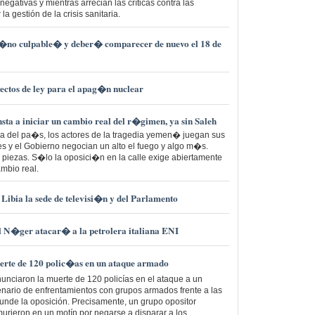
gativas y mientras arrecian las críticas contra las
a gestión de la crisis sanitaria.
 �no culpable� y deber� comparecer de nuevo el 18 de
ectos de ley para el apag�n nuclear
ta a iniciar un cambio real del r�gimen, ya sin Saleh
ra del pa�s, los actores de la tragedia yemen� juegan sus
les y el Gobierno negocian un alto el fuego y algo m�s.
iezas. S�lo la oposici�n en la calle exige abiertamente
mbio real.
bia la sede de televisi�n y del Parlamento
el N�ger atacar� a la petrolera italiana ENI
rte de 120 polic�as en un ataque armado
nunciaron la muerte de 120 policías en el ataque a un
enario de enfrentamientos con grupos armados frente a las
ifunde la oposición. Precisamente, un grupo opositor
murieron en un motín por negarse a disparar a los