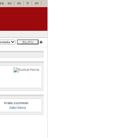
za:
eu
es
fr
en
�
Irratia zuzenean
Jaitsi lotura