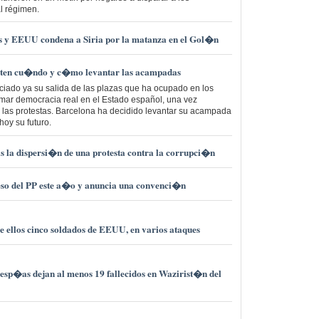
al régimen.
os y EEUU condena a Siria por la matanza en el Gol�n
ten cu�ndo y c�mo levantar las acampadas
ciado ya su salida de las plazas que ha ocupado en los
amar democracia real en el Estado español, una vez
e las protestas. Barcelona ha decidido levantar su acampada
hoy su futuro.
s la dispersi�n de una protesta contra la corrupci�n
eso del PP este a�o y anuncia una convenci�n
re ellos cinco soldados de EEUU, en varios ataques
 esp�as dejan al menos 19 fallecidos en Wazirist�n del