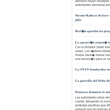
alemana hayan resultado ne
autoridades alemanas por l
Strauss-Kahn se declara
julio
Berl�n aprueba los proy
La oposici�n yemen� ins
Con el dictador Saleh fue
cartas. Los l�deres triba
Arabia Saud� mueve sus p
una transici�n para un ca
La OTAN bombardea en Li
La guerrilla del Delta d
Damasco denuncia la mue
Las autoridades sirias de
cuartel, dibujando un esc
protestas pacíficas que d
aseguró que los policías 