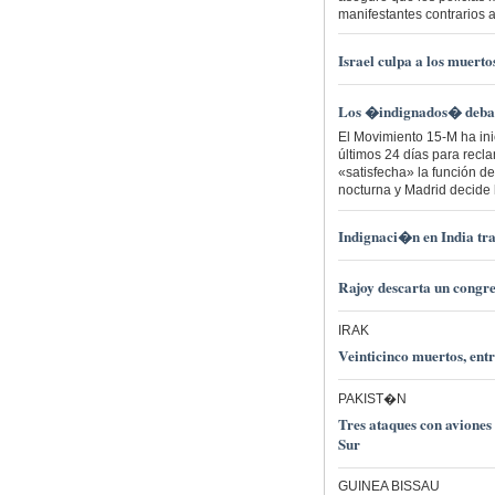
manifestantes contrarios 
Israel culpa a los muert
Los �indignados� deba
El Movimiento 15-M ha ini
últimos 24 días para recl
«satisfecha» la función d
nocturna y Madrid decide 
Indignaci�n en India tra
Rajoy descarta un congr
IRAK
Veinticinco muertos, ent
PAKIST�N
Tres ataques con aviones
Sur
GUINEA BISSAU