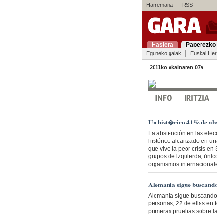
Harremana
RSS
Hasiera
Paperezko 
Eguneko gaiak
Euskal Her
2011ko ekainaren 07a
Un hist�rico 41% de abs
La abstención en las elec
histórico alcanzado en un
que vive la peor crisis en 
grupos de izquierda, únic
organismos internacionale
Alemania sigue buscando 
Alemania sigue buscando e
personas, 22 de ellas en 
primeras pruebas sobre la