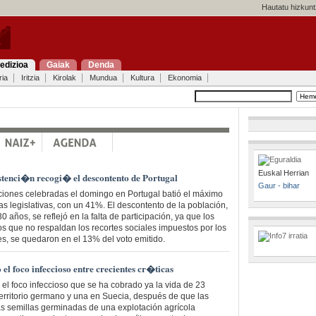
Hautatu hizkunt
edizioa
Gaiak
Denda
ria
Iritzia
Kirolak
Mundua
Kultura
Ekonomia
Euskal Herrian
tenci�n recogi� el descontento de Portugal
Gaur - bihar
ciones celebradas el domingo en Portugal batió el máximo
as legislativas, con un 41%. El descontento de la población,
30 años, se reflejó en la falta de participación, ya que los
os que no respaldan los recortes sociales impuestos por los
s, se quedaron en el 13% del voto emitido.
el foco infeccioso entre crecientes cr�ticas
l foco infeccioso que se ha cobrado ya la vida de 23
territorio germano y una en Suecia, después de que las
s semillas germinadas de una explotación agrícola