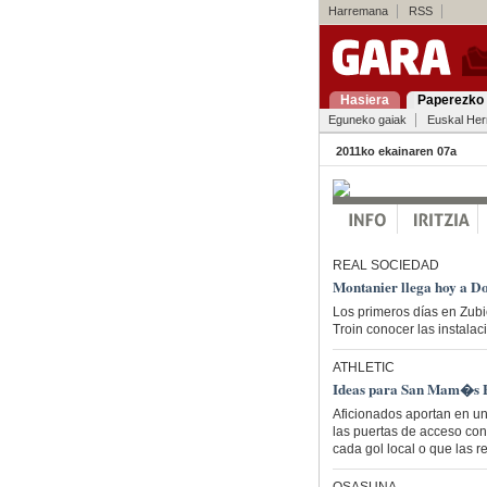
Harremana
RSS
Hasiera
Paperezko 
Eguneko gaiak
Euskal Her
2011ko ekainaren 07a
REAL SOCIEDAD
Montanier llega hoy a D
Los primeros días en Zubi
Troin conocer las instala
ATHLETIC
Ideas para San Mam�s 
Aficionados aportan en un
las puertas de acceso con
cada gol local o que las r