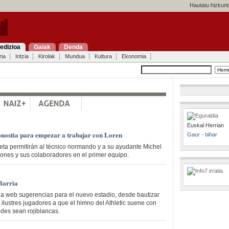
Hautatu hizkunt
edizioa
Gaiak
Denda
ria
Iritzia
Kirolak
Mundua
Kultura
Ekonomia
Euskal Herrian
onostia para empezar a trabajar con Loren
Gaur - bihar
eta permitirán al técnico normando y a su ayudante Michel
ciones y sus colaboradores en el primer equipo.
Barria
a web sugerencias para el nuevo estadio, desde bautizar
 ilustres jugadores a que el himno del Athletic suene con
edes sean rojiblancas.