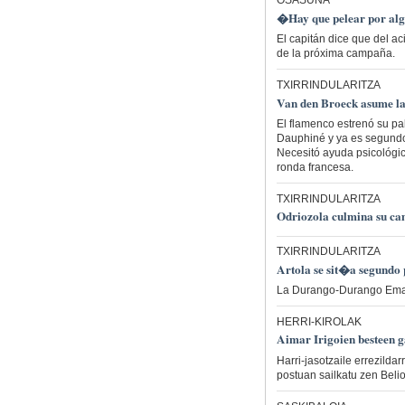
OSASUNA
�Hay que pelear por al
El capitán dice que del ac
de la próxima campaña.
TXIRRINDULARITZA
Van den Broeck asume la 
El flamenco estrenó su pa
Dauphiné y ya es segundo
Necesitó ayuda psicológica
ronda francesa.
TXIRRINDULARITZA
Odriozola culmina su ca
TXIRRINDULARITZA
Artola se sit�a segund
La Durango-Durango Emaku
HERRI-KIROLAK
Aimar Irigoien besteen g
Harri-jasotzaile errezilda
postuan sailkatu zen Belio