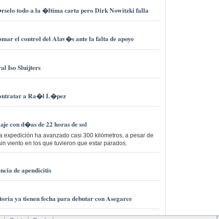
selo todo a la �ltima carta pero Dirk Nowitzki falla
omar el control del Alav�s ante la falta de apoyo
al Iso Sluijters
ontratar a Ra�l L�pez
iaje con d�as de 22 horas de sol
 la expedición ha avanzado casi 300 kilómetros, a pesar de
sin viento en los que tuvieron que estar parados.
ncia de apendicitis
oria ya tienen fecha para debutar con Asegarce