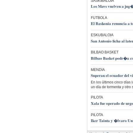
SASKIBALOIA
Los Mavs vuelven a jug�r
FUTBOLA
El Baskonia renuncia a t
ESKUBALOIA
San Antonio ficha al later
BILBAO BASKET
Bilbao Basket podr�a c
MENDIA
Superan el ecuador del v
En los últimos cinco días
un día de tormenta y otro 
PILOTA
Xala fue operado de urge
PILOTA
Iker Tainta y �lvaro Unt