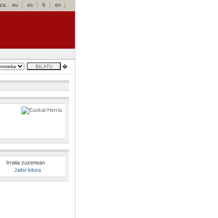
za:
eu
es
fr
en
�
Irratia zuzenean
Jaitsi lotura