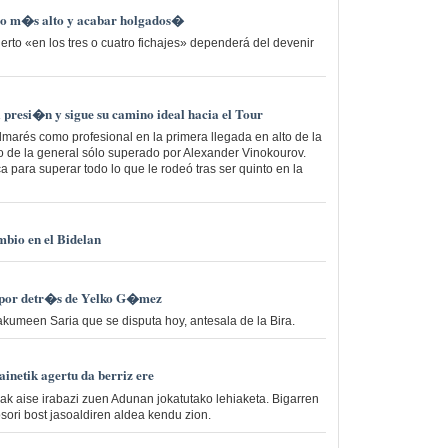
go m�s alto y acabar holgados�
ierto «en los tres o cuatro fichajes» dependerá del devenir
presi�n y sigue su camino ideal hacia el Tour
lmarés como profesional en la primera llegada en alto de la
 de la general sólo superado por Alexander Vinokourov.
 para superar todo lo que le rodeó tras ser quinto en la
mbio en el Bidelan
o por detr�s de Yelko G�mez
meen Saria que se disputa hoy, antesala de la Bira.
ainetik agertu da berriz ere
rrak aise irabazi zuen Adunan jokatutako lehiaketa. Bigarren
sori bost jasoaldiren aldea kendu zion.