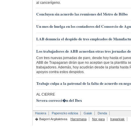
al cancerígeno.
Concluyen sin acuerdo las reuniones del Metro de Bilbo
Un mes de huelga en los contadores del Consorcio de Agu
LAB denuncia el despido de tres empleados de Manufactu
Los trabajadores de ABB acuerdan otras tres jornadas de
Con tres nuevas jornadas de paro, desde hoy hasta el jueve
ABB de Trapagaran dirán que no aceptan que la plantilla s
trabajadores. Además, hoy acudirán desde la planta hasta 
apoyos contra estos despidos.
Trabajo culpa a la patronal de la falta de acuerdo en neg
AL CIERRE
Severa correcci�n del Ibex
Hasiera
Paperezko edizioa
Gaiak
Denda
� Baigorri Argitaletxea
Harremana
Nor gara
Iragarkiak