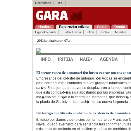
Harremana
RSS
Hasiera
Paperezko edizioa
Gaiak
Denda
Eguneko gaiak
Euskal Herria
Iritzia
Kirolak
Mundua
2011ko ekainaren 07a
El sector vasco de automoci�n busca cerrar nuevos cont
Empresarios del cl�ster de automoci�n Acicae se encuent
para cerrar nuevos contratos con los grandes fabricantes 
pa�s. En la jornada de ayer se desplazaron a la sede centr
que esta compa��a siga apostando por las empresas vas
ma�ana acudir�n a la central de Mercedes, que deber� dec
la planta de Gasteiz la fabricaci�n de su nueva furgoneta.
Un testigo cualificado confirma la existencia de amianto
El juicio por daños y perjuicios por la muerte de Francisco 
Naval, quedó ayer visto para sentencia tras confirmar un tes
existencia de amianto en el astillero y la falta de medidas d