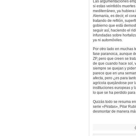
Las argumentaciones empi
si estas veintidós muertes
mediterráneo, ya hubiera 
Alemania, es decir, el co
tratando de refilón, super
gobierno que está demostra
seguir así, haciendo el ri
infundadas sobre hortaliza
ya ni automóviles.
Por otro lado en muchas t
fase paranoica, aunque de
ZP, pero que creen se trat
de que cuando hace sol, v
siempre se quejan y piden
parece que en una semana
afecta, pero ¿es para tan
agrícola quejándose por la
instituciones europeas y 
lo que se ha perdido para
Quizás todo se resuma en
serie «Piratas», Pilar Ru
desmontar de manera más c