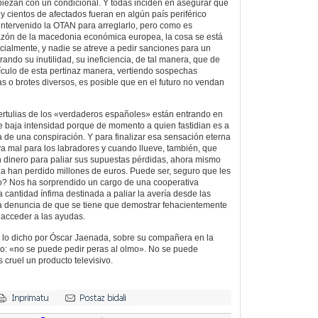
ezan con un condicional. Y todas inciden en asegurar que
 y cientos de afectados fueran en algún país periférico
intervenido la OTAN para arreglarlo, pero como es
razón de la macedonia económica europea, la cosa se está
ficialmente, y nadie se atreve a pedir sanciones para un
ndo su inutilidad, su ineficiencia, de tal manera, que de
dículo de esta pertinaz manera, vertiendo sospechas
s o brotes diversos, es posible que en el futuro no vendan
ertulias de los «verdaderos españoles» están entrando en
 baja intensidad porque de momento a quien fastidian es a
a de una conspiración. Y para finalizar esa sensación eterna
a mal para los labradores y cuando llueve, también, que
 dinero para paliar sus supuestas pérdidas, ahora mismo
 han perdido millones de euros. Puede ser, seguro que les
to? Nos ha sorprendido un cargo de una cooperativa
 cantidad ínfima destinada a paliar la avería desde las
la denuncia de que se tiene que demostrar fehacientemente
 acceder a las ayudas.
 lo dicho por Óscar Jaenada, sobre su compañera en la
bio: «no se puede pedir peras al olmo». No se puede
ruel un producto televisivo.