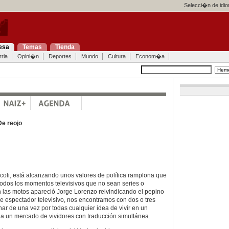
Selecci�n de idi
esa
Temas
Tienda
ria
Opini�n
Deportes
Mundo
Cultura
Econom�a
De reojo
.coli, está alcanzando unos valores de política ramplona que
odos los momentos televisivos que no sean series o
n las motos apareció Jorge Lorenzo reivindicando el pepino
de espectador televisivo, nos encontramos con dos o tres
ar de una vez por todas cualquier idea de vivir en un
a un mercado de vividores con traducción simultánea.