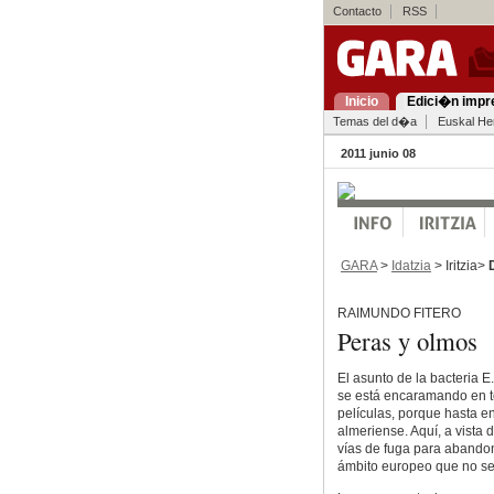
Contacto
RSS
Inicio
Edici�n impr
Temas del d�a
Euskal Her
2011 junio 08
GARA
>
Idatzia
> Iritzia>
RAIMUNDO FITERO
Peras y olmos
El asunto de la bacteria E
se está encaramando en t
películas, porque hasta e
almeriense. Aquí, a vista 
vías de fuga para abandon
ámbito europeo que no se