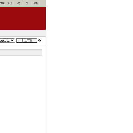
oma:
eu
es
fr
en
�