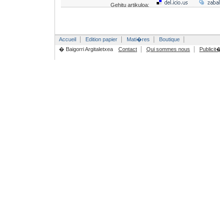
Gehitu artikuloa:
Accueil
Edition papier
Mati�res
Boutique
� Baigorri Argitaletxea
Contact
Qui sommes nous
Publicit