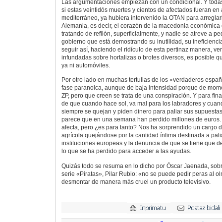
Las argumentaciones empiezan con un condicional. Y toda
si estas veintidós muertes y cientos de afectados fueran en 
mediterráneo, ya hubiera intervenido la OTAN para arreglar
Alemania, es decir, el corazón de la macedonia económica 
tratando de refilón, superficialmente, y nadie se atreve a p
gobierno que está demostrando su inutilidad, su ineficienci
seguir así, haciendo el ridículo de esta pertinaz manera, v
infundadas sobre hortalizas o brotes diversos, es posible q
ya ni automóviles.
Por otro lado en muchas tertulias de los «verdaderos espa
fase paranoica, aunque de baja intensidad porque de momen
ZP, pero que creen se trata de una conspiración. Y para fin
de que cuando hace sol, va mal para los labradores y cuan
siempre se quejan y piden dinero para paliar sus supuesta
parece que en una semana han perdido millones de euros. 
afecta, pero ¿es para tanto? Nos ha sorprendido un cargo 
agrícola quejándose por la cantidad ínfima destinada a pali
instituciones europeas y la denuncia de que se tiene que 
lo que se ha perdido para acceder a las ayudas.
Quizás todo se resuma en lo dicho por Óscar Jaenada, sob
serie «Piratas», Pilar Rubio: «no se puede pedir peras al 
desmontar de manera más cruel un producto televisivo.