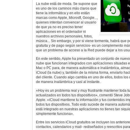
La nube está de moda. Se supone que
es uno de los caminos más claros que
tiene la informática y en ello están
marcas como Apple, Microsft, Google...,
quienes intentan convencer al usuario
de que ya no es preciso tener
aplicaciones en el ordenador ni
nuestros archivos personales, fotos,
música... Sin embargo, y por si viene tormenta, habrá que p
gratuita y de pago según servicios- es un complemento más
que un problema de acceso a la Red puede dejar a los usua
En este sentido, Apple ha presentado un conjunto de nuevos 
nube que funcionan integrados con aplicaciones situadas en
Mac o PC para, de manera automática e inalámbrica, alma
iCloud (la nube) y, también de la misma forma, enviarlo haci
del cliente. Cuando algo cambia en uno de ellos, todos lo
de manera inalámbrica y casi al instante.
«Hoy es un problema real y muy frustrante mantener toda t
actualizados en todos tus dispositivos», comentó Steve Jobs
Apple. «iCloud mantiene tu información y tus contenidos im
todos tus dispositivos. Todo esto sucede de manera automát
está integrado en nuestras aplicaciones no tienes tan siqui
simplemente funciona».
Entre los servicios iCloud gratuitos se incluyen los anterior
contactos, calendarios y mail- rediseñados y reescritos par