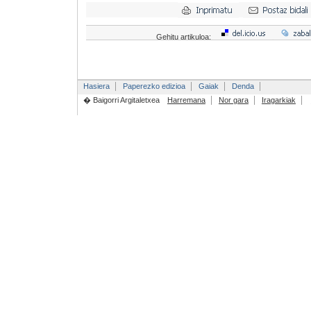
Gehitu artikuloa:
Hasiera
Paperezko edizioa
Gaiak
Denda
� Baigorri Argitaletxea
Harremana
Nor gara
Iragarkiak