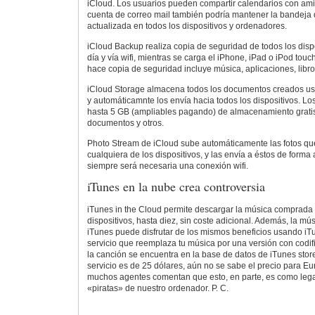
iCloud. Los usuarios pueden compartir calendarios con amig
cuenta de correo mail también podría mantener la bandeja 
actualizada en todos los dispositivos y ordenadores.
iCloud Backup realiza copia de seguridad de todos los disp
día y vía wifi, mientras se carga el iPhone, iPad o iPod touc
hace copia de seguridad incluye música, aplicaciones, libro
iCloud Storage almacena todos los documentos creados us
y automáticamnte los envía hacia todos los dispositivos. L
hasta 5 GB (ampliables pagando) de almacenamiento gratis
documentos y otros.
Photo Stream de iCloud sube automáticamente las fotos qu
cualquiera de los dispositivos, y las envía a éstos de form
siempre será necesaria una conexión wifi.
iTunes en la nube crea controversia
iTunes in the Cloud permite descargar la música comprada 
dispositivos, hasta diez, sin coste adicional. Además, la m
iTunes puede disfrutar de los mismos beneficios usando iT
servicio que reemplaza tu música por una versión con codif
la canción se encuentra en la base de datos de iTunes store
servicio es de 25 dólares, aún no se sabe el precio para E
muchos agentes comentan que esto, en parte, es como lega
«piratas» de nuestro ordenador. P. C.