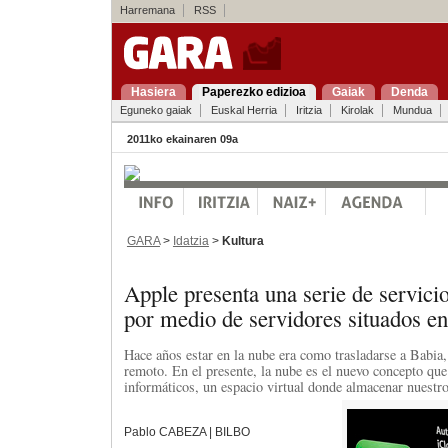
Harremana
RSS
Hasiera
Paperezko edizioa
Gaiak
Denda
Eguneko gaiak
Euskal Herria
Iritzia
Kirolak
Mundua
2011ko ekainaren 09a
GARA
>
Idatzia
>
Kultura
Apple presenta una serie de servic
por medio de servidores situados 
Hace años estar en la nube era como trasladarse a Babia,
remoto. En el presente, la nube es el nuevo concepto qu
informáticos, un espacio virtual donde almacenar nuest
Pablo CABEZA | BILBO