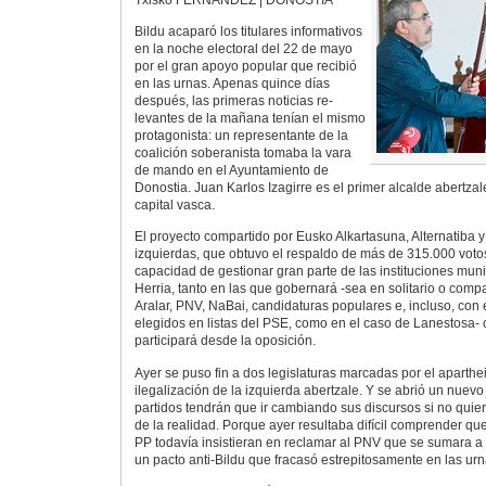
Bildu acaparó los titulares informativos
en la noche electoral del 22 de mayo
por el gran apoyo popular que recibió
en las urnas. Apenas quince días
después, las primeras noticias re-
levantes de la mañana tenían el mismo
protagonista: un representante de la
coalición soberanista tomaba la vara
de mando en el Ayuntamiento de
Donostia. Juan Karlos Izagirre es el primer alcalde abertza
capital vasca.
El proyecto compartido por Eusko Alkartasuna, Alternatiba 
izquierdas, que obtuvo el respaldo de más de 315.000 voto
capacidad de gestionar gran parte de las instituciones mu
Herria, tanto en las que gobernará -sea en solitario o com
Aralar, PNV, NaBai, candidaturas populares e, incluso, con
elegidos en listas del PSE, como en el caso de Lanestosa-
participará desde la oposición.
Ayer se puso fin a dos legislaturas marcadas por el aparthei
ilegalización de la izquierda abertzale. Y se abrió un nuevo
partidos tendrán que ir cambiando sus discursos si no quie
de la realidad. Porque ayer resultaba difícil comprender qu
PP todavía insistieran en reclamar al PNV que se sumara a
un pacto anti-Bildu que fracasó estrepitosamente en las urn