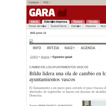
Contacto
RSS
Inicio
Edici�n impresa
Temas
Tienda
Temas del d�a
Euskal Herria
Opini�n
Deportes
Mun
2011 junio 12
GARA
>
Idatzia
>
Eguneko gaiak
CAMBIO EN LOS AYUNTAMIENTOS VASCOS
Bildu lidera una ola de cambio en l
ayuntamientos vascos
El llamamiento a un pacto para cerrarle el paso fracasa 
abertzales de izquierdas se hacen con decenas de alcaldí
Donostia.
Txisko FERNÁNDEZ | DONOSTIA