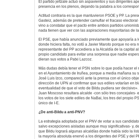
El partido jeltzale actuó sin aspavientos y sus dirigentes a
presencia en los plenos, dejando la palabra a los correspo
Actitud contraria es la que mantuvieron PSOE y PP. La pre
Gasteiz, además de pretender camuflar el fracaso electoral 
vino a constatar que el pacto entre ambos partidos unionis
nada tienen que ver con las aspiraciones mayoritarias de l
El PSE, que había anunciado previamente que apoyaría a lo
donde hiciera falta, no votó a Javier Maroto porque no era 
representante del PP accediera a la Alcaldía de la capital al
propio candidato para evitar una sorpresa que nadie esper
dieran sus votos a Patxi Lazcoz.
Más dudas debía tener el PSN sobre lo que podía hacer el r
en el Ayuntamiento de Iruñea, porque a media mañana su s
José Luis Izco, compareció ante la prensa con el único objet
dirección de UPN al confirmar que sus ediles votarían en b
eventualidad de que el voto de Bildu pudiera ser decisivo»
Juan Moscoso resultara alcalde -con sólo tres concejales- 
los votos de los siete ediles de NaBai, los tres del propio PS
único de I-E.
¿De anti-Bildu a anti-PNV?
La estrategia adoptada por el PNV de votar a sus candidato
salvo excepciones aisladas aunque muy significativas- y, de 
que Bildu logrará algunas alcaldías donde había sido la lis
la mayoría absoluta enervó a los dirigentes del PSE y del 