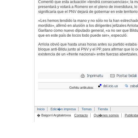
Comentó que esta actuación «tendrá consecuencias»; la m
presentará y votará a Romero en el pleno de investidura, lo
significaría que el PNV dejará de gobernar en este territorio
«Les hemos tendido la mano y no sólo no la han estrechado
mordido», afirmó en alusión a los dirigentes jeltzales Arriol
Garitano como nuevo diputado general, «a no ser que Bildu
que en este país de locos todo puede ser», especuló.
Arriola obvió que hasta unas horas antes su partido estaba 
bloque anti-Bildu junto al PNV y el PP, para afirmar que lo 
existencia de un «frente nacional» entre fuerzas abertzales.
Gehitu artikuloa:
Inicio
Edici�n impresa
Temas
Tienda
� Baigorri Argitaletxea
Contacto
Qui�nes somos
Publicid