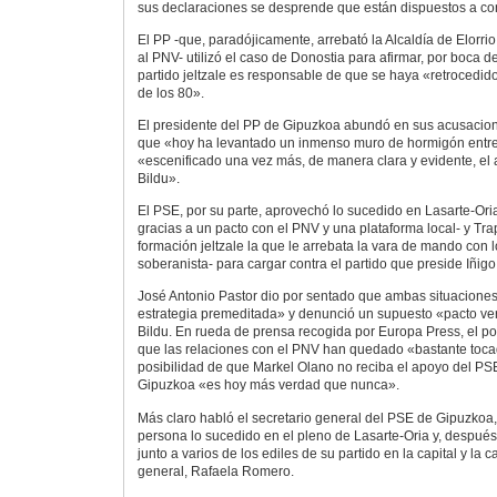
sus declaraciones se desprende que están dispuestos a cons
El PP -que, paradójicamente, arrebató la Alcaldía de Elorrio
al PNV- utilizó el caso de Donostia para afirmar, por boca 
partido jeltzale es responsable de que se haya «retrocedid
de los 80».
El presidente del PP de Gipuzkoa abundó en sus acusacion
que «hoy ha levantado un inmenso muro de hormigón entre 
«escenificado una vez más, de manera clara y evidente, el 
Bildu».
El PSE, por su parte, aprovechó lo sucedido en Lasarte-Oria
gracias a un pacto con el PNV y una plataforma local- y Tra
formación jeltzale la que le arrebata la vara de mando con l
soberanista- para cargar contra el partido que preside Iñigo
José Antonio Pastor dio por sentado que ambas situacione
estrategia premeditada» y denunció un supuesto «pacto v
Bildu. En rueda de prensa recogida por Europa Press, el p
que las relaciones con el PNV han quedado «bastante toc
posibilidad de que Markel Olano no reciba el apoyo del PS
Gipuzkoa «es hoy más verdad que nunca».
Más claro habló el secretario general del PSE de Gipuzkoa, I
persona lo sucedido en el pleno de Lasarte-Oria y, despué
junto a varios de los ediles de su partido en la capital y la 
general, Rafaela Romero.