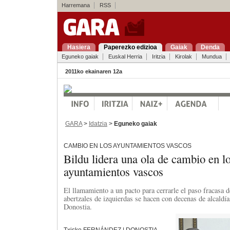
Harremana
RSS
Hasiera
Paperezko edizioa
Gaiak
Denda
Eguneko gaiak
Euskal Herria
Iritzia
Kirolak
Mundua
2011ko ekainaren 12a
GARA
>
Idatzia
>
Eguneko gaiak
CAMBIO EN LOS AYUNTAMIENTOS VASCOS
Bildu lidera una ola de cambio en l
ayuntamientos vascos
El llamamiento a un pacto para cerrarle el paso fracasa 
abertzales de izquierdas se hacen con decenas de alcaldí
Donostia.
Txisko FERNÁNDEZ | DONOSTIA