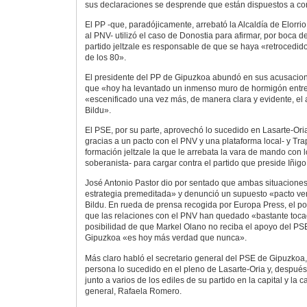
sus declaraciones se desprende que están dispuestos a cons
El PP -que, paradójicamente, arrebató la Alcaldía de Elorrio
al PNV- utilizó el caso de Donostia para afirmar, por boca 
partido jeltzale es responsable de que se haya «retrocedid
de los 80».
El presidente del PP de Gipuzkoa abundó en sus acusacion
que «hoy ha levantado un inmenso muro de hormigón entre 
«escenificado una vez más, de manera clara y evidente, el 
Bildu».
El PSE, por su parte, aprovechó lo sucedido en Lasarte-Oria
gracias a un pacto con el PNV y una plataforma local- y Tra
formación jeltzale la que le arrebata la vara de mando con l
soberanista- para cargar contra el partido que preside Iñigo
José Antonio Pastor dio por sentado que ambas situacione
estrategia premeditada» y denunció un supuesto «pacto v
Bildu. En rueda de prensa recogida por Europa Press, el p
que las relaciones con el PNV han quedado «bastante toc
posibilidad de que Markel Olano no reciba el apoyo del PS
Gipuzkoa «es hoy más verdad que nunca».
Más claro habló el secretario general del PSE de Gipuzkoa, I
persona lo sucedido en el pleno de Lasarte-Oria y, despué
junto a varios de los ediles de su partido en la capital y la 
general, Rafaela Romero.