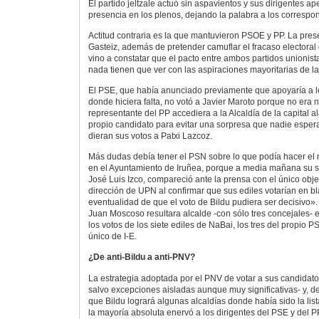
El partido jeltzale actuó sin aspavientos y sus dirigentes a
presencia en los plenos, dejando la palabra a los correspo
Actitud contraria es la que mantuvieron PSOE y PP. La pre
Gasteiz, además de pretender camuflar el fracaso electoral 
vino a constatar que el pacto entre ambos partidos unionis
nada tienen que ver con las aspiraciones mayoritarias de l
El PSE, que había anunciado previamente que apoyaría a lo
donde hiciera falta, no votó a Javier Maroto porque no era 
representante del PP accediera a la Alcaldía de la capital al
propio candidato para evitar una sorpresa que nadie esper
dieran sus votos a Patxi Lazcoz.
Más dudas debía tener el PSN sobre lo que podía hacer el r
en el Ayuntamiento de Iruñea, porque a media mañana su s
José Luis Izco, compareció ante la prensa con el único objet
dirección de UPN al confirmar que sus ediles votarían en b
eventualidad de que el voto de Bildu pudiera ser decisivo»
Juan Moscoso resultara alcalde -con sólo tres concejales- 
los votos de los siete ediles de NaBai, los tres del propio PS
único de I-E.
¿De anti-Bildu a anti-PNV?
La estrategia adoptada por el PNV de votar a sus candidato
salvo excepciones aisladas aunque muy significativas- y, de 
que Bildu logrará algunas alcaldías donde había sido la lis
la mayoría absoluta enervó a los dirigentes del PSE y del 