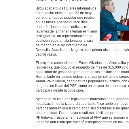
Bildu acaparó los titulares informativos
en la noche electoral del 22 de mayo
por el gran apoyo popular que recibió
en las urnas. Apenas quince días
después, las primeras noticias re-
levantes de la mañana tenían el mismo
protagonista: un representante de la
coalición soberanista tomaba la vara
de mando en el Ayuntamiento de
Donostia. Juan Karlos Izagirre es el primer alcalde abertza
capital vasca.
El proyecto compartido por Eusko Alkartasuna, Alternatiba 
izquierdas, que obtuvo el respaldo de más de 315.000 voto
capacidad de gestionar gran parte de las instituciones mu
Herria, tanto en las que gobernará -sea en solitario o com
Aralar, PNV, NaBai, candidaturas populares e, incluso, con
elegidos en listas del PSE, como en el caso de Lanestosa-
participará desde la oposición.
Ayer se puso fin a dos legislaturas marcadas por el aparthei
ilegalización de la izquierda abertzale. Y se abrió un nuevo
partidos tendrán que ir cambiando sus discursos si no quie
de la realidad. Porque ayer resultaba difícil comprender qu
PP todavía insistieran en reclamar al PNV que se sumara a
un pacto anti-Bildu que fracasó estrepitosamente en las urn