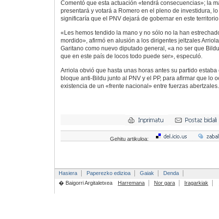
Comentó que esta actuación «tendrá consecuencias»; la m
presentará y votará a Romero en el pleno de investidura, lo
significaría que el PNV dejará de gobernar en este territorio
«Les hemos tendido la mano y no sólo no la han estrechado
mordido», afirmó en alusión a los dirigentes jeltzales Arriol
Garitano como nuevo diputado general, «a no ser que Bildu
que en este país de locos todo puede ser», especuló.
Arriola obvió que hasta unas horas antes su partido estaba 
bloque anti-Bildu junto al PNV y el PP, para afirmar que lo 
existencia de un «frente nacional» entre fuerzas abertzales.
Gehitu artikuloa:
Hasiera
Paperezko edizioa
Gaiak
Denda
� Baigorri Argitaletxea
Harremana
Nor gara
Iragarkiak