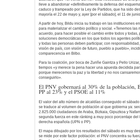
lleve a abandonar «definitivamente la defensa del esquema p
caduco y trampeado por la Ley de Partidos, que ha sido 
mayoría el 22 de mayo y, ayer [por el sábado], el 11 de juni
A partir de hoy, Bildu inicia su trabajo en las instituciones 
para materializar el cambio político y social. «Tenemos las
acuerdo, para hacer posible el cambio entre todos y todas,
soluciones democráticas en los que todos los agentes políti
y todas las personas deben participar, con responsabilidad,
visión de país, con visión de futuro, pueblo a pueblo», incid
comparecencia en Bilbo.
Para la coalición, por boca de Zuriñe Gaintza y Pello Urizar
tiempos «y merece la pena hacer una apuesta decidida para
porque merecemos la paz y la libertad y no nos cansaremos
conseguirlo».
El PNV gobernará al 30% de la población, 
PP al 23% y el PSOE al 11%
El valor del alto número de alcaldías conseguido el sábado 
se traduce al volumen de población al que gobierna ya: ser
2.825.000 ciudadanos de Araba, Bizkaia, Gipuzkoa y Nafarro
segunda fuerza en este ránking a muy poco porcentaje del
derecha española (UPN o PP).
El mapa dibujado por los resultados del sábado es muy des
se mide por este factor población: el PNV concentra su fuer