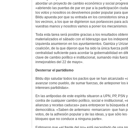
abordar un proyecto de cambio económico y social progresi
«abriendo las puertas de par en par a la participación ci
los votos y nosotros os devolvemos poder popular para que
Bildu apuesta por que su entrada en los consistorios sirva
los vecinos, a los que se digirieron sus portavoces para acl
vuestras manos y nosotros vamos a poner los mecanismos 
Toda esta tarea será posible gracias a los resultados obten
materializados el sábado con el liderazgo que los independ
izquierda asumieron en los ayuntamientos. Gaintza y Urizar 
coalición, de la que dijeron que ha sido la única fuerza polí
centralidad suficiente para acordar la gobernabilidad en di
clave de cambio político e institucional, sumando más fuerz
inmejorables del 22 de mayo».
Desterrar el partidismo
Bildu dijo saludar todos los pactos que se han alcanzado «
avanzar como pueblo, de sumar fuerzas, de anteponer los 
intereses partidistas».
En las antípodas de este espíritu situaron a UPN, PP, PSN 
contra de cualquier cambio político, social e institucional,
alianzas y recetas caducas» para entorpecer la búsqueda 
democrática. «Saben de antemano -remarcaron- que han per
votos, de la adhesión popular y de las ideas, y que sólo les
bloqueo que no conduce a ninguna parte».
Estimaron que «el frente del no» está necesitado de una pr