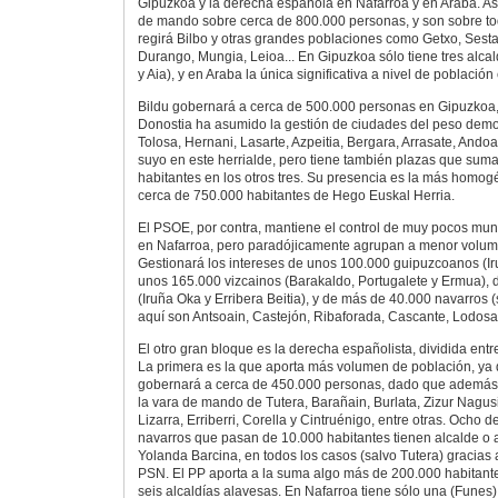
Gipuzkoa y la derecha española en Nafarroa y en Araba. Así,
de mando sobre cerca de 800.000 personas, y son sobre to
regirá Bilbo y otras grandes poblaciones como Getxo, Sesta
Durango, Mungia, Leioa... En Gipuzkoa sólo tiene tres alcal
y Aia), y en Araba la única significativa a nivel de población
Bildu gobernará a cerca de 500.000 personas en Gipuzko
Donostia ha asumido la gestión de ciudades del peso demo
Tolosa, Hernani, Lasarte, Azpeitia, Bergara, Arrasate, Andoa
suyo en este herrialde, pero tiene también plazas que sum
habitantes en los otros tres. Su presencia es la más homogé
cerca de 750.000 habitantes de Hego Euskal Herria.
El PSOE, por contra, mantiene el control de muy pocos muni
en Nafarroa, pero paradójicamente agrupan a menor volum
Gestionará los intereses de unos 100.000 guipuzcoanos (Ir
unos 165.000 vizcainos (Barakaldo, Portugalete y Ermua),
(Iruña Oka y Erribera Beitia), y de más de 40.000 navarros 
aquí son Antsoain, Castejón, Ribaforada, Cascante, Lodosa
El otro gran bloque es la derecha españolista, dividida entr
La primera es la que aporta más volumen de población, ya
gobernará a cerca de 450.000 personas, dado que además
la vara de mando de Tutera, Barañain, Burlata, Zizur Nagusi
Lizarra, Erriberri, Corella y Cintruénigo, entre otras. Ocho 
navarros que pasan de 10.000 habitantes tienen alcalde o a
Yolanda Barcina, en todos los casos (salvo Tutera) gracias a
PSN. El PP aporta a la suma algo más de 200.000 habitante
seis alcaldías alavesas. En Nafarroa tiene sólo una (Funes)