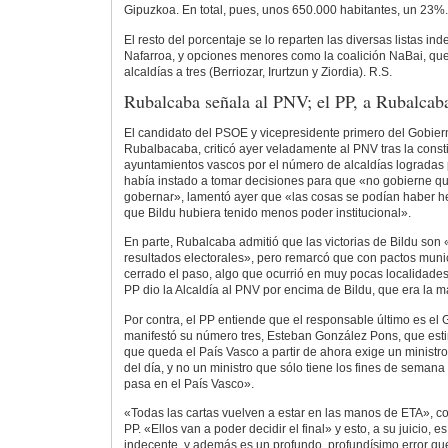
Gipuzkoa. En total, pues, unos 650.000 habitantes, un 23%.
El resto del porcentaje se lo reparten las diversas listas i
Nafarroa, y opciones menores como la coalición NaBai, qu
alcaldías a tres (Berriozar, Irurtzun y Ziordia). R.S.
Rubalcaba señala al PNV; el PP, a Rubalcab
El candidato del PSOE y vicepresidente primero del Gobier
Rubalbacaba, criticó ayer veladamente al PNV tras la consti
ayuntamientos vascos por el número de alcaldías logradas 
había instado a tomar decisiones para que «no gobierne qu
gobernar», lamentó ayer que «las cosas se podían haber h
que Bildu hubiera tenido menos poder institucional».
En parte, Rubalcaba admitió que las victorias de Bildu son
resultados electorales», pero remarcó que con pactos muni
cerrado el paso, algo que ocurrió en muy pocas localidades
PP dio la Alcaldía al PNV por encima de Bildu, que era la m
Por contra, el PP entiende que el responsable último es el 
manifestó su número tres, Esteban González Pons, que esti
que queda el País Vasco a partir de ahora exige un ministro 
del día, y no un ministro que sólo tiene los fines de seman
pasa en el País Vasco».
«Todas las cartas vuelven a estar en las manos de ETA», con
PP. «Ellos van a poder decidir el final» y esto, a su juicio, 
indecente, y además es un profundo, profundísimo error q