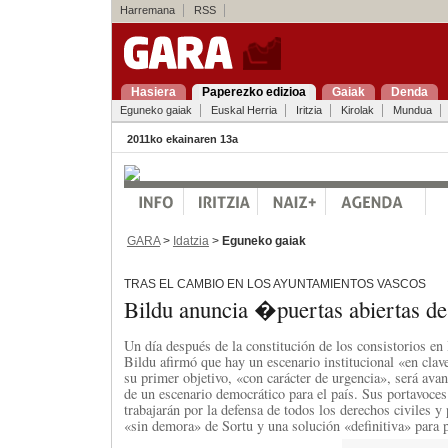
Harremana
RSS
Hasiera
Paperezko edizioa
Gaiak
Denda
Eguneko gaiak
Euskal Herria
Iritzia
Kirolak
Mundua
2011ko ekainaren 13a
GARA
>
Idatzia
>
Eguneko gaiak
TRAS EL CAMBIO EN LOS AYUNTAMIENTOS VASCOS
Bildu anuncia �puertas abiertas d
Un día después de la constitución de los consistorios e
Bildu afirmó que hay un escenario institucional «en clav
su primer objetivo, «con carácter de urgencia», será avan
de un escenario democrático para el país. Sus portavoce
trabajarán por la defensa de todos los derechos civiles y p
«sin demora» de Sortu y una solución «definitiva» para 