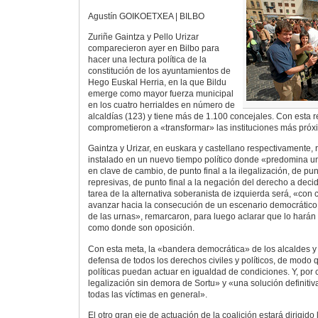
Agustín GOIKOETXEA | BILBO
Zuriñe Gaintza y Pello Urizar
comparecieron ayer en Bilbo para
hacer una lectura política de la
constitución de los ayuntamientos de
Hego Euskal Herria, en la que Bildu
emerge como mayor fuerza municipal
en los cuatro herrialdes en número de
alcaldías (123) y tiene más de 1.100 concejales. Con esta 
comprometieron a «transformar» las instituciones más próx
Gaintza y Urizar, en euskara y castellano respectivamente, r
instalado en un nuevo tiempo político donde «predomina un 
en clave de cambio, de punto final a la ilegalización, de punt
represivas, de punto final a la negación del derecho a decidir
tarea de la alternativa soberanista de izquierda será, «con 
avanzar hacia la consecución de un escenario democrático.
de las urnas», remarcaron, para luego aclarar que lo hará
como donde son oposición.
Con esta meta, la «bandera democrática» de los alcaldes y 
defensa de todos los derechos civiles y políticos, de modo 
políticas puedan actuar en igualdad de condiciones. Y, por 
legalización sin demora de Sortu» y «una solución definitiv
todas las víctimas en general».
El otro gran eje de actuación de la coalición estará dirigid