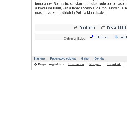
temprano». Se mostró soliviantado sobre todo por el caso 
a través de Bildu, van a tener acceso a los impuestos que s
más grave, van a dirigir la Policía Municipal».
Gehitu artikuloa:
Hasiera
Paperezko edizioa
Gaiak
Denda
� Baigorri Argitaletxea
Harremana
Nor gara
Iragarkiak