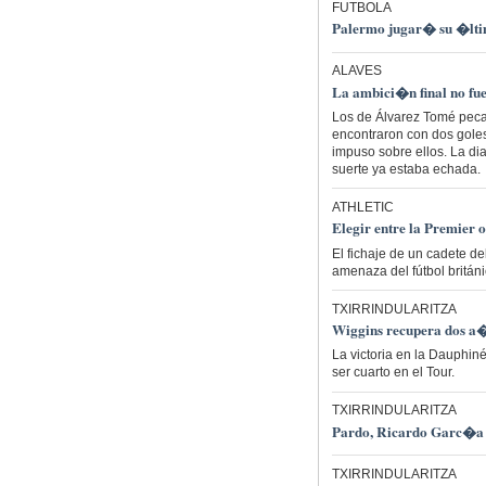
FUTBOLA
Palermo jugar� su �lti
ALAVES
La ambici�n final no fue 
Los de Álvarez Tomé pecar
encontraron con dos gole
impuso sobre ellos. La dia
suerte ya estaba echada.
ATHLETIC
Elegir entre la Premier
El fichaje de un cadete d
amenaza del fútbol británi
TXIRRINDULARITZA
Wiggins recupera dos a
La victoria en la Dauphiné
ser cuarto en el Tour.
TXIRRINDULARITZA
Pardo, Ricardo Garc�a y 
TXIRRINDULARITZA