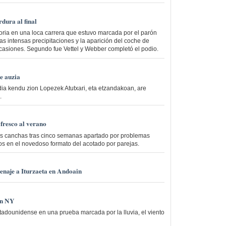
dura al final
ictoria en una loca carrera que estuvo marcada por el parón
as intensas precipitaciones y la aparición del coche de
casiones. Segundo fue Vettel y Webber completó el podio.
e auzia
ndia kendu zion Lopezek Atutxari, eta etzandakoan, are
.
fresco al verano
las canchas tras cinco semanas apartado por problemas
tos en el novedoso formato del acotado por parejas.
enaje a Iturzaeta en Andoain
en NY
tadounidense en una prueba marcada por la lluvia, el viento