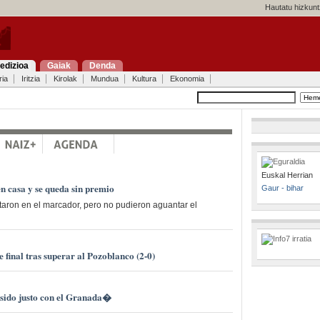
Hautatu hizkunt
edizioa
Gaiak
Denda
ria
Iritzia
Kirolak
Mundua
Kultura
Ekonomia
Euskal Herrian
en casa y se queda sin premio
Gaur - bihar
aron en el marcador, pero no pudieron aguantar el
e final tras superar al Pozoblanco (2-0)
sido justo con el Granada�