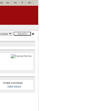
za:
eu
es
fr
en
�
Irratia zuzenean
Jaitsi lotura