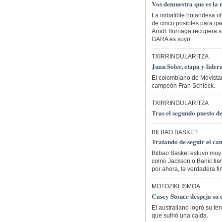
Vos demuestra que es la
La imbatible holandesa ofr
de cinco posibles para g
Arndt. Iturriaga recupera 
GARA es suyo.
TXIRRINDULARITZA
Juan Soler, etapa y lider
El colombiano de Movista
campeón Fran Schleck.
TXIRRINDULARITZA
Tras el segundo puesto d
BILBAO BASKET
Tratando de seguir el ca
Bilbao Basket estuvo muy
como Jackson o Banic tiene
por ahora, la verdadera f
MOTOZIKLISMOA
Casey Stoner despeja su 
El australiano logró su te
que sufrió una caída.