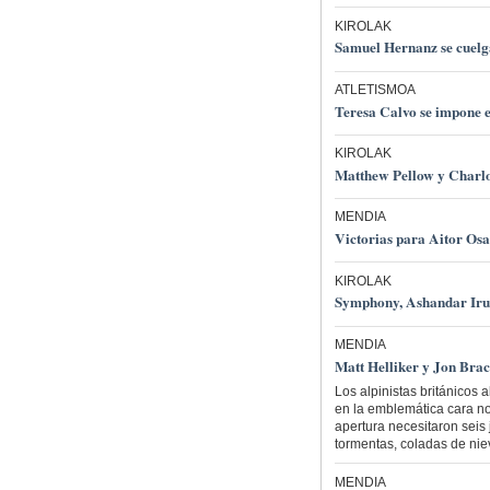
KIROLAK
Samuel Hernanz se cuelga
ATLETISMOA
Teresa Calvo se impone e
KIROLAK
Matthew Pellow y Charl
MENDIA
Victorias para Aitor Os
KIROLAK
Symphony, Ashandar Iru
MENDIA
Matt Helliker y Jon Brac
Los alpinistas británicos 
en la emblemática cara no
apertura necesitaron seis
tormentas, coladas de nie
MENDIA