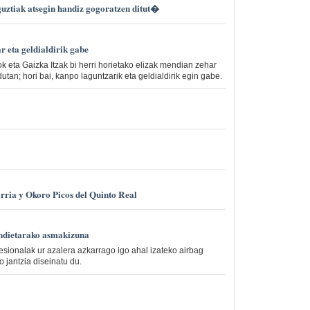
uztiak atsegin handiz gogoratzen ditut�
 eta geldialdirik gabe
k eta Gaizka Itzak bi herri horietako elizak mendian zehar
dutan; hori bai, kanpo laguntzarik eta geldialdirik egin gabe.
rria y Okoro Picos del Quinto Real
andietarako asmakizuna
esionalak ur azalera azkarrago igo ahal izateko airbag
jantzia diseinatu du.