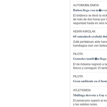
AUTOMOBILISMOA
Button llega con m�s cor
El británico se llevó la v
de más de dos horas por l
seguridad hasta en seis o
HERRI-KIROLAK
60 ontzakoek erabaki dut
Zutik jarritakoan alde ha
handiagoa izan zen tartea
PILOTA
Gonzalez tambi�n llega 
El de Azkaine regresó a 
físicos y consiguió 15 tan
PILOTA
Gran ambiente en el hom
ATLETISMOA
Mullings derrota a Gay 
El jamaicano superó al es
y las salidas nulas.