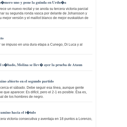
 n�mero uno y pone la guinda en Urdu�a
ece un nuevo recital y se anota su tercera victoria parcial
anar su segunda ronda vasca por delante de Johansson y
su mejor versión y el maillot blanco de mejor euskaldun de
ato
r se impuso en una dura etapa a Cunego, Di Luca y al
el s�bado, Molina se llev� ayer la prueba de Ataun
mino abierto en el segundo partido
 cerca el sábado. Debe seguir esa línea, aunque gente
 que aparecer. Es difícil, pero el 2-1 es posible. Ésa es,
inal de los hombres de negro.
camino hacia el t�tulo
rcera victoria consecutiva y aventaja en 18 puntos a Lorenzo,