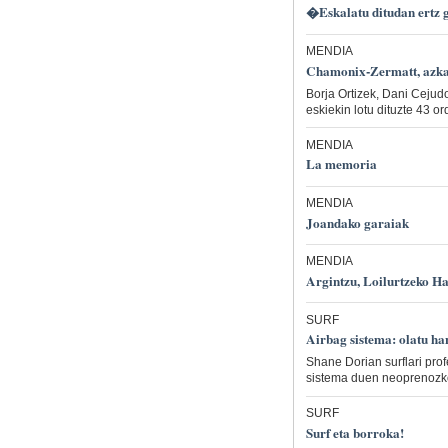
�Eskalatu ditudan ertz g
MENDIA
Chamonix-Zermatt, azkar
Borja Ortizek, Dani Cejudo
eskiekin lotu dituzte 43 or
MENDIA
La memoria
MENDIA
Joandako garaiak
MENDIA
Argintzu, Loilurtzeko Ha
SURF
Airbag sistema: olatu h
Shane Dorian surflari prof
sistema duen neoprenozko 
SURF
Surf eta borroka!