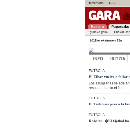
Harremana
RSS
Hasiera
Paperezko 
Eguneko gaiak
Euskal Her
2011ko ekainaren 13a
FUTBOLA
El Eibar vuelve a fallar 
Los azulgranas se adelant
resultado hasta el final.
FUTBOLA
El Tudelano pasa a la fas
FUTBOLA
Roberto: �El f�tbol ha 