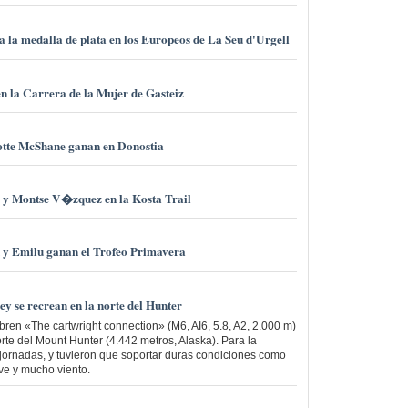
 la medalla de plata en los Europeos de La Seu d'Urgell
n la Carrera de la Mujer de Gasteiz
otte McShane ganan en Donostia
a y Montse V�zquez en la Kosta Trail
 y Emilu ganan el Trofeo Primavera
ey se recrean en la norte del Hunter
abren «The cartwright connection» (M6, AI6, 5.8, A2, 2.000 m)
rte del Mount Hunter (4.442 metros, Alaska). Para la
 jornadas, y tuvieron que soportar duras condiciones como
ve y mucho viento.