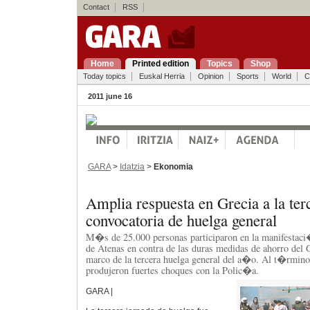
Contact
RSS
Home
Printed edition
Topics
Shop
Today topics
Euskal Herria
Opinion
Sports
World
C
2011 june 16
GARA
>
Idatzia
>
Ekonomia
Amplia respuesta en Grecia a la ter
convocatoria de huelga general
M�s de 25.000 personas participaron en la manifestaci
de Atenas en contra de las duras medidas de ahorro del 
marco de la tercera huelga general del a�o. Al t�rmino 
produjeron fuertes choques con la Polic�a.
GARA |