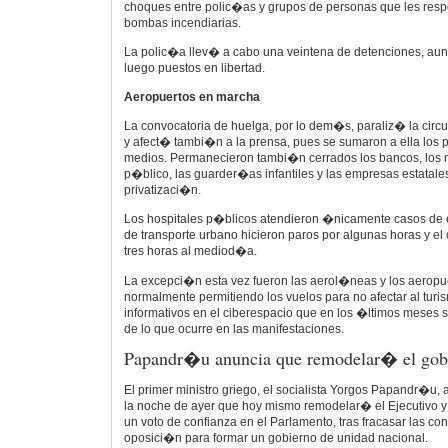
choques entre polic�as y grupos de personas que les res
bombas incendiarias.
La polic�a llev� a cabo una veintena de detenciones, aun
luego puestos en libertad.
Aeropuertos en marcha
La convocatoria de huelga, por lo dem�s, paraliz� la circ
y afect� tambi�n a la prensa, pues se sumaron a ella los p
medios. Permanecieron tambi�n cerrados los bancos, los min
p�blico, las guarder�as infantiles y las empresas estatal
privatizaci�n.
Los hospitales p�blicos atendieron �nicamente casos de 
de transporte urbano hicieron paros por algunas horas y e
tres horas al mediod�a.
La excepci�n esta vez fueron las aerol�neas y los aeropu
normalmente permitiendo los vuelos para no afectar al turis
informativos en el ciberespacio que en los �ltimos meses s
de lo que ocurre en las manifestaciones.
Papandr�u anuncia que remodelar� el gob
El primer ministro griego, el socialista Yorgos Papandr�u
la noche de ayer que hoy mismo remodelar� el Ejecutivo 
un voto de confianza en el Parlamento, tras fracasar las co
oposici�n para formar un gobierno de unidad nacional.