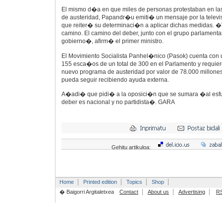
El mismo d�a en que miles de personas protestaban en las 
de austeridad, Papandr�u emiti� un mensaje por la televi
que reiter� su determinaci�n a aplicar dichas medidas. �
camino. El camino del deber, junto con el grupo parlamentari
gobierno�, afirm� el primer ministro.
El Movimiento Socialista Panhel�nico (Pasok) cuenta con
155 esca�os de un total de 300 en el Parlamento y requier
nuevo programa de austeridad por valor de 78.000 millone
pueda seguir recibiendo ayuda externa.
A�adi� que pidi� a la oposici�n que se sumara �al esfue
deber es nacional y no partidista�. GARA
Gehitu artikuloa:
Home
Printed edition
Topics
Shop
� Baigorri Argitaletxea
Contact
About us
Advertising
R