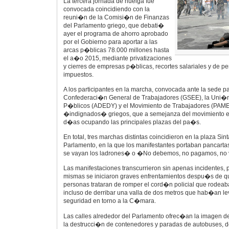
La tercera jornada de huelga fue
convocada coincidiendo con la
reuni�n de la Comisi�n de Finanzas
del Parlamento griego, que debati�
ayer el programa de ahorro aprobado
por el Gobierno para aportar a las
arcas p�blicas 78.000 millones hasta
el a�o 2015, mediante privatizaciones
y cierres de empresas p�blicas, recortes salariales y de 
impuestos.
A los participantes en la marcha, convocada ante la sede pa
Confederaci�n General de Trabajadores (GSEE), la Uni�n
P�blicos (ADEDY) y el Movimiento de Trabajadores (PAME)
�indignados� griegos, que a semejanza del movimiento e
d�as ocupando las principales plazas del pa�s.
En total, tres marchas distintas coincidieron en la plaza Sin
Parlamento, en la que los manifestantes portaban pancar
se vayan los ladrones� o �No debemos, no pagamos, n
Las manifestaciones transcurrieron sin apenas incidentes, 
mismas se iniciaron graves enfrentamientos despu�s de 
personas trataran de romper el cord�n policial que rodeab
incluso de derribar una valla de dos metros que hab�an le
seguridad en torno a la C�mara.
Las calles alrededor del Parlamento ofrec�an la imagen d
la destrucci�n de contenedores y paradas de autobuses, d