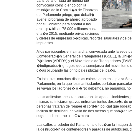
La tercera jornada de huelga fue
convocada coincidiendo con la
reuni�n de la Comisi�n de Finanzas
del Parlamento griego, que debati�
ayer el programa de ahorro aprobado
por el Gobierno para aportar a las
arcas p�blicas 78.000 millones hasta
el a�o 2015, mediante privatizaciones
y cierres de empresas p�blicas, recortes salariales y de 
impuestos.
A los participantes en la marcha, convocada ante la sede pa
Confederaci�n General de Trabajadores (GSEE), la Uni�n
P�blicos (ADEDY) y el Movimiento de Trabajadores (PAME)
�indignados� griegos, que a semejanza del movimiento e
d�as ocupando las principales plazas del pa�s.
En total, tres marchas distintas coincidieron en la plaza Sin
Parlamento, en la que los manifestantes portaban pancar
se vayan los ladrones� o �No debemos, no pagamos, n
Las manifestaciones transcurrieron sin apenas incidentes, 
mismas se iniciaron graves enfrentamientos despu�s de 
personas trataran de romper el cord�n policial que rodeab
incluso de derribar una valla de dos metros que hab�an le
seguridad en torno a la C�mara.
Las calles alrededor del Parlamento ofrec�an la imagen d
la destrucci�n de contenedores y paradas de autobuses, d