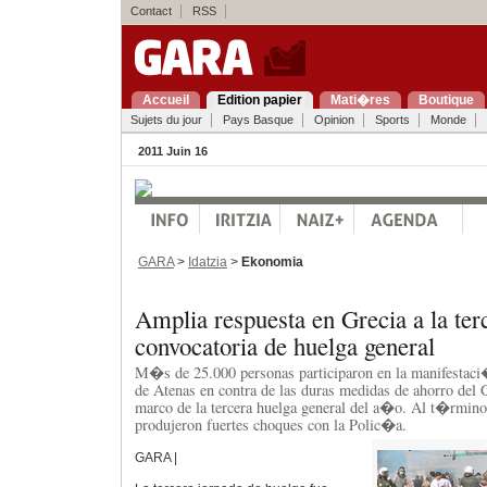
Contact
RSS
Accueil
Edition papier
Mati�res
Boutique
Sujets du jour
Pays Basque
Opinion
Sports
Monde
2011 Juin 16
GARA
>
Idatzia
>
Ekonomia
Amplia respuesta en Grecia a la ter
convocatoria de huelga general
M�s de 25.000 personas participaron en la manifestaci
de Atenas en contra de las duras medidas de ahorro del 
marco de la tercera huelga general del a�o. Al t�rmino 
produjeron fuertes choques con la Polic�a.
GARA |