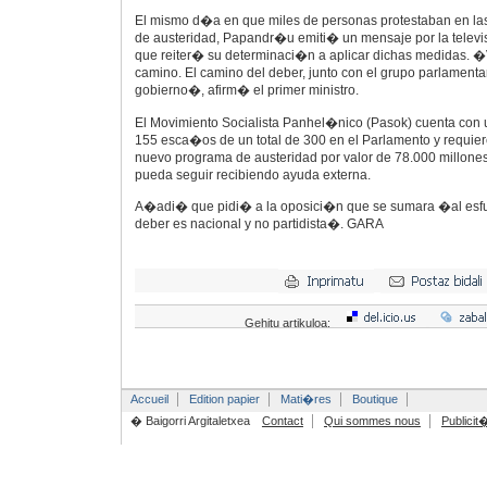
El mismo d�a en que miles de personas protestaban en las 
de austeridad, Papandr�u emiti� un mensaje por la televi
que reiter� su determinaci�n a aplicar dichas medidas. �
camino. El camino del deber, junto con el grupo parlamentari
gobierno�, afirm� el primer ministro.
El Movimiento Socialista Panhel�nico (Pasok) cuenta con
155 esca�os de un total de 300 en el Parlamento y requier
nuevo programa de austeridad por valor de 78.000 millone
pueda seguir recibiendo ayuda externa.
A�adi� que pidi� a la oposici�n que se sumara �al esfue
deber es nacional y no partidista�. GARA
Gehitu artikuloa:
Accueil
Edition papier
Mati�res
Boutique
� Baigorri Argitaletxea
Contact
Qui sommes nous
Publicit