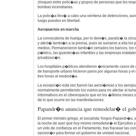
choques entre polic�as y grupos de personas que les res
bombas incendiarias.
La polic�a llev� a cabo una veintena de detenciones, aun
luego puestos en libertad.
Aeropuertos en marcha
La convocatoria de huelga, por lo dem�s, paraliz� la circ
y afect� tambi�n a la prensa, pues se sumaron a ella los p
medios. Permanecieron tambi�n cerrados los bancos, los min
p�blico, las guarder�as infantiles y las empresas estatal
privatizaci�n.
Los hospitales p�blicos atendieron �nicamente casos de 
de transporte urbano hicieron paros por algunas horas y e
tres horas al mediod�a.
La excepci�n esta vez fueron las aerol�neas y los aeropu
normalmente permitiendo los vuelos para no afectar al turis
informativos en el ciberespacio que en los �ltimos meses s
de lo que ocurre en las manifestaciones.
Papandr�u anuncia que remodelar� el gob
El primer ministro griego, el socialista Yorgos Papandr�u
la noche de ayer que hoy mismo remodelar� el Ejecutivo 
un voto de confianza en el Parlamento, tras fracasar las co
oposici�n para formar un gobierno de unidad nacional.