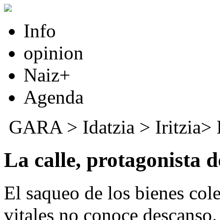
Info
opinion
Naiz+
Agenda
GARA
>
Idatzia
> Iritzia>
La calle, protagonista 
El saqueo de los bienes cole
vitales no conoce descanso. 