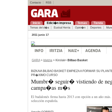
Contacto
RSS
Inicio
Edici�n impresa
Temas
Tienda
Temas del d�a
Euskal Herria
Opini�n
Deportes
Mun
2011 junio 17
GARA
>
Idatzia
> Kirolak>
Bilbao Basket
BIZKAIA BILBAO BASKET EMPIEZA A FORMAR SU PLANT
PR�XIMO CURSO
Mumbr� seguir� vistiendo de neg
campa�as m�s
El badalonés firma hasta 2013 con opción a un año más. 
selección española.
Arnaitz GORRITI