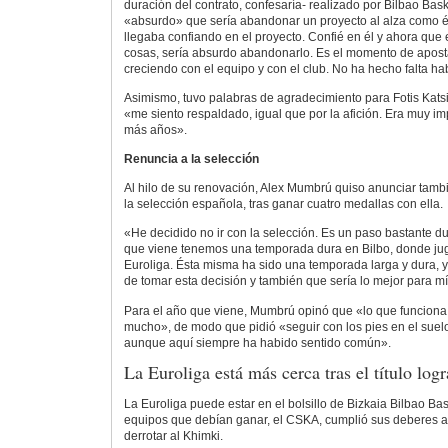
duración del contrato, confesaría- realizado por Bilbao Bask
«absurdo» que sería abandonar un proyecto al alza como é
llegaba confiando en el proyecto. Confié en él y ahora que
cosas, sería absurdo abandonarlo. Es el momento de aposta
creciendo con el equipo y con el club. No ha hecho falta h
Asimismo, tuvo palabras de agradecimiento para Fotis Katsi
«me siento respaldado, igual que por la afición. Era muy im
más años».
Renuncia a la selección
Al hilo de su renovación, Alex Mumbrú quiso anunciar tambi
la selección española, tras ganar cuatro medallas con ella.
«He decidido no ir con la selección. Es un paso bastante du
que viene tenemos una temporada dura en Bilbo, donde ju
Euroliga. Ésta misma ha sido una temporada larga y dura, 
de tomar esta decisión y también que sería lo mejor para mí 
Para el año que viene, Mumbrú opinó que «lo que funciona
mucho», de modo que pidió «seguir con los pies en el suelo
aunque aquí siempre ha habido sentido común».
La Euroliga está más cerca tras el título lo
La Euroliga puede estar en el bolsillo de Bizkaia Bilbao B
equipos que debían ganar, el CSKA, cumplió sus deberes al o
derrotar al Khimki.