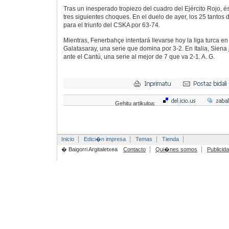
Tras un inesperado tropiezo del cuadro del Ejército Rojo, é
tres siguientes choques. En el duelo de ayer, los 25 tantos 
para el triunfo del CSKA por 63-74.
Mientras, Fenerbahçe intentará llevarse hoy la liga turca en
Galatasaray, una serie que domina por 3-2. En Italia, Siena 
ante el Cantú, una serie al mejor de 7 que va 2-1. A. G.
Gehitu artikuloa:
Inicio
Edici�n impresa
Temas
Tienda
� Baigorri Argitaletxea
Contacto
Qui�nes somos
Publicid