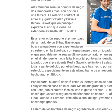
Alex Mumbrú será un hombre de negro
dos temporadas más, con opción a
una tercera. La relación contractual
entre el jugador catalán y Bizkaia
Bilbao Basket, que en principio
expiraba el año que viene, se
extenderá así hasta 2013, ó 2014.
Esta renovación supone el primer paso
del armado de un Bilbao Basket que
busca a jugadores con experiencia en
su estreno en la Euroliga, y un espaldarazo para un jugador
el que probablemente sea su último gran contrato, en un e
en él al líder que le hacía falta. Hasta tal punto es la identif
jugador, que el presidente Pedja Savovic se limitó a trasla
toda la gente del club por el esfuerzo que has hecho por se
este club, especialmente en este último tramo de un recorr
hecho aquí en Bilbo».
Por su parte, Mumbrú declaró estar «superorgulloso de hab
Estoy como en casa en la ciudad. Me he integrado muy bi
con Fotis, con el cuerpo técnico, con la gente del club...», 
deseó que «a ver si seguimos metiéndonos en finales. El 
Final Four de la Eurocup, este año la final de liga, y vamos 
hacer algo grande».
El alero de los hombres de negro agradeció el «esfuerzo» -