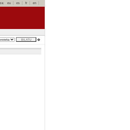
za:
eu
es
fr
en
�