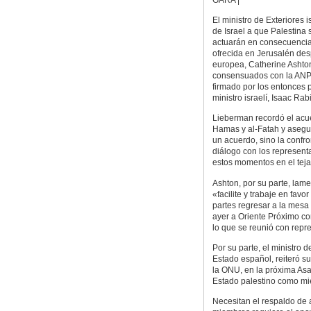
El ministro de Exteriores 
de Israel a que Palestina
actuarán en consecuencia
ofrecida en Jerusalén des
europea, Catherine Ashto
consensuados con la ANP e
firmado por los entonces p
ministro israelí, Isaac Rab
Lieberman recordó el acue
Hamas y al-Fatah y asegu
un acuerdo, sino la confro
diálogo con los representa
estos momentos en el teja
Ashton, por su parte, lame
«facilite y trabaje en fav
partes regresar a la mesa
ayer a Oriente Próximo con
lo que se reunió con repre
Por su parte, el ministro de
Estado español, reiteró s
la ONU, en la próxima As
Estado palestino como mi
Necesitan el respaldo de