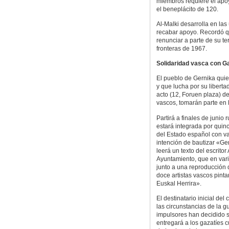
miembros requiere el apoy
el beneplácito de 120.
Al-Malki desarrolla en la
recabar apoyo. Recordó qu
renunciar a parte de su te
fronteras de 1967.
Solidaridad vasca con G
El pueblo de Gernika qui
y que lucha por su liberta
acto (12, Foruen plaza) de
vascos, tomarán parte en la
Partirá a finales de juni
estará integrada por quin
del Estado español con va
intención de bautizar «Ger
leerá un texto del escritor
Ayuntamiento, que en vari
junto a una reproducción
doce artistas vascos pinta
Euskal Herrira».
El destinatario inicial de
las circunstancias de la g
impulsores han decidido su
entregará a los gazatíes