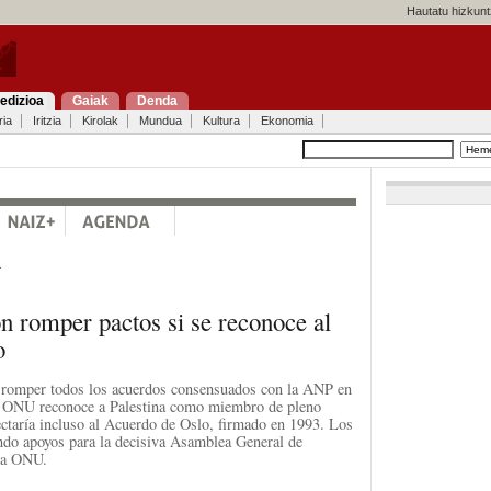
Hautatu hizkunt
edizioa
Gaiak
Denda
ria
Iritzia
Kirolak
Mundua
Kultura
Ekonomia
a
n romper pactos si se reconoce al
o
 romper todos los acuerdos consensuados con la ANP en
la ONU reconoce a Palestina como miembro de pleno
ectaría incluso al Acuerdo de Oslo, firmado en 1993. Los
ndo apoyos para la decisiva Asamblea General de
 la ONU.