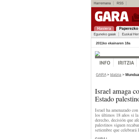
Harremana
RSS
Hasiera
Paperezko 
Eguneko gaiak
Euskal Her
2011ko ekainaren 18a
GARA
>
Idatzia
>
Mundu
Israel amaga co
Estado palestin
Israel ha amenazado con
los últimos 18 años si 
derecho, decisión que af
palestinos siguen recaba
setiembre que celebrará
GARA |