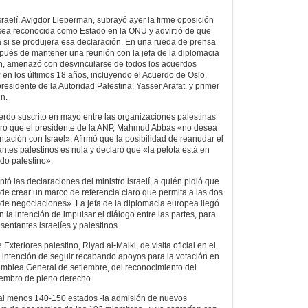
israelí, Avigdor Lieberman, subrayó ayer la firme oposición
 sea reconocida como Estado en la ONU y advirtió de que
 si se produjera esa declaración. En una rueda de prensa
pués de mantener una reunión con la jefa de la diplomacia
n, amenazó con desvincularse de todos los acuerdos
n los últimos 18 años, incluyendo el Acuerdo de Oslo,
residente de la Autoridad Palestina, Yasser Arafat, y primer
in.
rdo suscrito en mayo entre las organizaciones palestinas
ró que el presidente de la ANP, Mahmud Abbas «no desea
ntación con Israel». Afirmó que la posibilidad de reanudar el
ntes palestinos es nula y declaró que «la pelota está en
do palestino».
ntó las declaraciones del ministro israelí, a quién pidió que
or de crear un marco de referencia claro que permita a las dos
 de negociaciones». La jefa de la diplomacia europea llegó
 la intención de impulsar el diálogo entre las partes, para
sentantes israelíes y palestinos.
 Exteriores palestino, Riyad al-Malki, de visita oficial en el
u intención de seguir recabando apoyos para la votación en
amblea General de setiembre, del reconocimiento del
embro de pleno derecho.
 al menos 140-150 estados -la admisión de nuevos