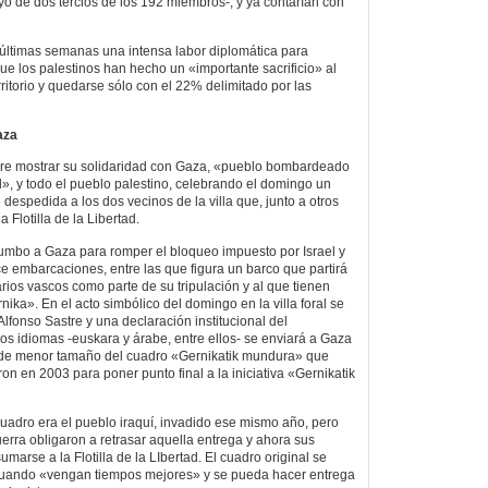
o de dos tercios de los 192 miembros-, y ya contarían con
s últimas semanas una intensa labor diplomática para
e los palestinos han hecho un «importante sacrificio» al
rritorio y quedarse sólo con el 22% delimitado por las
aza
ere mostrar su solidaridad con Gaza, «pueblo bombardeado
d», y todo el pueblo palestino, celebrando el domingo un
 despedida a los dos vecinos de la villa que, junto a otros
 Flotilla de la Libertad.
o rumbo a Gaza para romper el bloqueo impuesto por Israel y
ce embarcaciones, entre las que figura un barco que partirá
rios vascos como parte de su tripulación y al que tienen
nika». En el acto simbólico del domingo en la villa foral se
 Alfonso Sastre y una declaración institucional del
os idiomas -euskara y árabe, entre ellos- se enviará a Gaza
 de menor tamaño del cuadro «Gernikatik mundura» que
ron en 2003 para poner punto final a la iniciativa «Gernikatik
l cuadro era el pueblo iraquí, invadido ese mismo año, pero
uerra obligaron a retrasar aquella entrega y ahora sus
marse a la Flotilla de la LIbertad. El cuadro original se
 cuando «vengan tiempos mejores» y se pueda hacer entrega