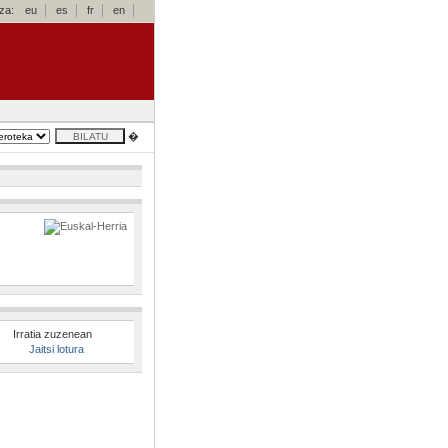
za:
eu
es
fr
en
�
Irratia zuzenean
Jaitsi lotura