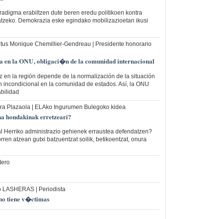
radigma erabiltzen dute beren eredu politikoen kontra
zatzeko. Demokrazia eske egindako mobilizazioetan ikusi
tus Monique Chemillier-Gendreau | Presidente honorario
a en la ONU, obligaci�n de la comunidad internacional
 en la región depende de la normalización de la situación
n incondicional en la comunidad de estados. Así, la ONU
bilidad
ra Plazaola | ELAko Ingurumen Bulegoko kidea
na hondakinak erretzeari?
al Herriko administrazio gehienek erraustea defendatzen?
rren atzean gutxi batzuentzat soilik, betikoentzat, onura
tero
 LASHERAS | Periodista
 no tiene v�ctimas