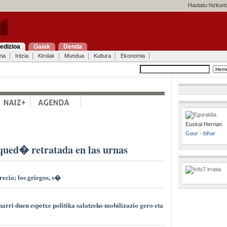
Hautatu hizkunt
edizioa
Gaiak
Denda
ria
Iritzia
Kirolak
Mundua
Kultura
Ekonomia
Euskal Herrian
Gaur - bihar
ued� retratada en las urnas
ecia; los griegos, s�
arri duen espetxe politika salatzeko mobilizazio gero eta