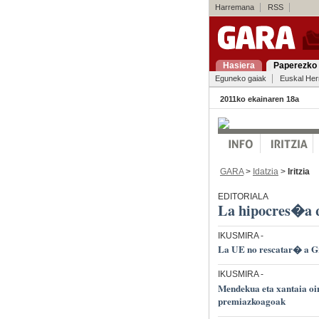
Harremana
RSS
Hasiera
Paperezko 
Eguneko gaiak
Euskal Her
2011ko ekainaren 18a
GARA
>
Idatzia
>
Iritzia
EDITORIALA
La hipocres�a q
IKUSMIRA
-
La UE no rescatar� a Gr
IKUSMIRA
-
Mendekua eta xantaia oin
premiazkoagoak