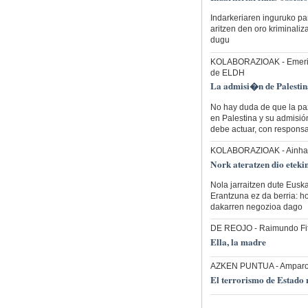
Indarkeriaren inguruko pa
aritzen den oro kriminali
dugu
KOLABORAZIOAK
- Emeri
de ELDH
La admisi�n de Palestin
No hay duda de que la paz
en Palestina y su admisió
debe actuar, con responsa
KOLABORAZIOAK
- Ainha
Nork ateratzen dio eteki
Nola jarraitzen dute Eusk
Erantzuna ez da berria: ho
dakarren negozioa dago
DE REOJO
- Raimundo Fi
Ella, la madre
AZKEN PUNTUA
- Amparo
El terrorismo de Estado