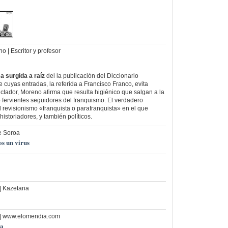
 | Escritor y profesor
a surgida a raíz
del la publicación del Diccionario
 cuyas entradas, la referida a Francisco Franco, evita
ictador, Moreno afirma que resulta higiénico que salgan a la
 fervientes seguidores del franquismo. El verdadero
l revisionismo «franquista o parafranquista» en el que
historiadores, y también políticos.
e Soroa
s un virus
| Kazetaria
z | www.elomendia.com
oa