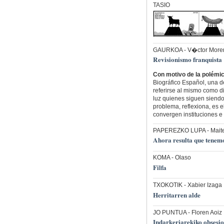
TASIO
GAURKOA
- V�ctor Moreno
Revisionismo franquista
Con motivo de la polémic
Biográfico Español, una de
referirse al mismo como d
luz quienes siguen siendo
problema, reflexiona, es e
convergen instituciones e 
PAPEREZKO LUPA
- Mait
Ahora resulta que tenemo
KOMA
- Olaso
Filfa
TXOKOTIK
- Xabier Izaga 
Herritarren alde
JO PUNTUA
- Floren Aoi
Indarkeriarekiko obsesi