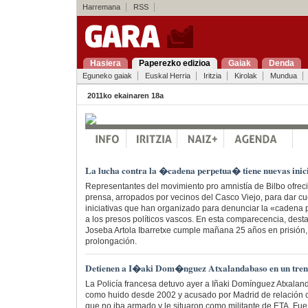
Harremana
RSS
Hasiera
Paperezko edizioa
Gaiak
Denda
Eguneko gaiak
Euskal Herria
Iritzia
Kirolak
Mundua
2011ko ekainaren 18a
La lucha contra la �cadena perpetua� tiene nuevas inici
Representantes del movimiento pro amnistía de Bilbo ofrec
prensa, arropados por vecinos del Casco Viejo, para dar cu
iniciativas que han organizado para denunciar la «cadena
a los presos políticos vascos. En esta comparecencia, des
Joseba Artola Ibarretxe cumple mañana 25 años en prisión
prolongación.
Detienen a I�aki Dom�nguez Atxalandabaso en un tren,
La Policía francesa detuvo ayer a Iñaki Domínguez Atxalan
como huido desde 2002 y acusado por Madrid de relación 
que no iba armado y le situaron como militante de ETA. Fue 