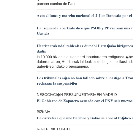
parecer camino de París.
Acto el lunes y marcha nacional el 2-J en Donostia por
La izquierda abertzale dice que PSOE y PP recrean una r
Gasteiz
Herritarrak udal taldeak ez du nahi Urru�ako hirigune
dadin
Ia 10.000 biztanle dituen herri lapurtarraren erdigunea �b
datorren arren, Herritarrak taldeak ez du begi onez ikusi u
gabe� egindako proposamena.
Los tribunales a�n no han fallado sobre el castigo a Txo
rechazan la suspensi�n
NEGOCIACI�N PRESUPUESTARIA EN MADRID
El Gobierno de Zapatero acuerda con el PNV seis nuevos
BIZKAIA
La carretera que une Bermeo y Bakio se abre al tr�fico 
K-AHT-EAK TXIKITU