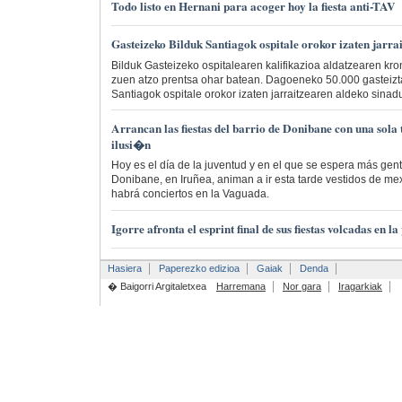
Todo listo en Hernani para acoger hoy la fiesta anti-TAV
Gasteizeko Bilduk Santiagok ospitale orokor izaten jarra
Bilduk Gasteizeko ospitalearen kalifikazioa aldatzearen kro
zuen atzo prentsa ohar batean. Dagoeneko 50.000 gasteiz
Santiagok ospitale orokor izaten jarraitzearen aldeko sinad
Arrancan las fiestas del barrio de Donibane con una sol
ilusi�n
Hoy es el día de la juventud y en el que se espera más gent
Donibane, en Iruñea, animan a ir esta tarde vestidos de me
habrá conciertos en la Vaguada.
Igorre afronta el esprint final de sus fiestas volcadas en 
Hasiera
Paperezko edizioa
Gaiak
Denda
� Baigorri Argitaletxea
Harremana
Nor gara
Iragarkiak