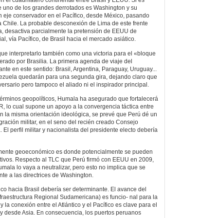
el cuadrilátero continental entre Brasil y EEUU. Si es
e uno de los grandes derrotados es Washington y su
n eje conservador en el Pacífico, desde México, pasando
 Chile. La probable desconexión de Lima de este frente
a, desactiva parcialmente la pretensión de EEUU de
al, vía Pacífico, de Brasil hacia el mercado asiático.
que interpretarlo también como una victoria para el «bloque
erado por Brasilia. La primera agenda de viaje del
ante en este sentido: Brasil, Argentina, Paraguay, Uruguay...
enezuela quedarán para una segunda gira, dejando claro que
ersario pero tampoco el aliado ni el inspirador principal.
términos geopolíticos, Humala ha asegurado que fortalecerá
 lo cual supone un apoyo a la convergencia táctica entre
En la misma orientación ideológica, se prevé que Perú dé un
ración militar, en el seno del recién creado Consejo
l perfil militar y nacionalista del presidente electo debería
tamente geoeconómico es donde potencialmente se pueden
ativos. Respecto al TLC que Perú firmó con EEUU en 2009,
ala lo vaya a neutralizar, pero esto no implica que se
te a las directrices de Washington.
co hacia Brasil debería ser determinante. El avance del
nfraestructura Regional Sudamericana) es funcio- nal para la
 la conexión entre el Atlántico y el Pacífico es clave para el
 y desde Asia. En consecuencia, los puertos peruanos