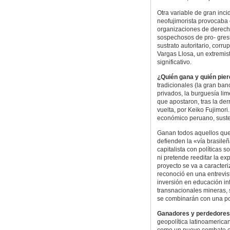
Otra variable de gran inci
neofujimorista provocaba 
organizaciones de derecho
sospechosos de pro- gresi
sustrato autoritario, corr
Vargas Llosa, un extremis
significativo.
¿Quién gana y quién pie
tradicionales (la gran ba
privados, la burguesía lim
que apostaron, tras la de
vuelta, por Keiko Fujimori
económico peruano, susten
Ganan todos aquellos que
defienden la «vía brasileñ
capitalista con políticas
ni pretende reeditar la ex
proyecto se va a caracter
reconoció en una entrevis
inversión en educación inf
transnacionales mineras,
se combinarán con una pol
Ganadores y perdedores e
geopolítica latinoamerican