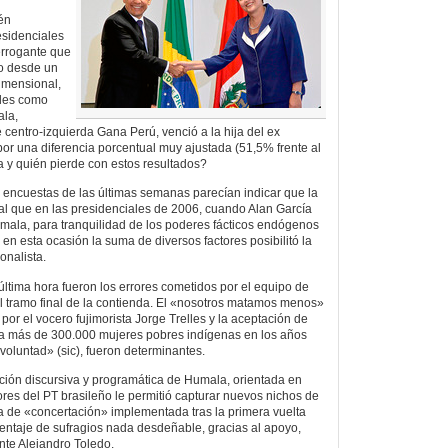
ién
esidenciales
errogante que
o desde un
dimensional,
ales como
ala,
 centro-izquierda Gana Perú, venció a la hija del ex
 por una diferencia porcentual muy ajustada (51,5% frente al
 y quién pierde con estos resultados?
encuestas de las últimas semanas parecían indicar que la
igual que en las presidenciales de 2006, cuando Alan García
mala, para tranquilidad de los poderes fácticos endógenos
en esta ocasión la suma de diversos factores posibilitó la
onalista.
última hora fueron los errores cometidos por el equipo de
l tramo final de la contienda. El «nosotros matamos menos»
por el vocero fujimorista Jorge Trelles y la aceptación de
o a más de 300.000 mujeres pobres indígenas en los años
voluntad» (sic), fueron determinantes.
ción discursiva y programática de Humala, orientada en
res del PT brasileño le permitió capturar nuevos nichos de
gia de «concertación» implementada tras la primera vuelta
rcentaje de sufragios nada desdeñable, gracias al apoyo,
ente Alejandro Toledo.