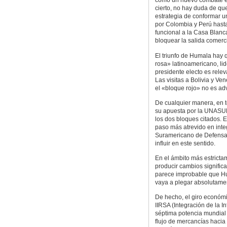
como un nuevo combate en 
cierto, no hay duda de qu
estrategia de conformar u
por Colombia y Perú hasta
funcional a la Casa Blanc
bloquear la salida comerci
El triunfo de Humala hay 
rosa» latinoamericano, lid
presidente electo es relev
Las visitas a Bolivia y V
el «bloque rojo» no es adv
De cualquier manera, en 
su apuesta por la UNASUR,
los dos bloques citados. 
paso más atrevido en integ
Suramericano de Defensa. E
influir en este sentido.
En el ámbito más estric
producir cambios signific
parece improbable que Hum
vaya a plegar absolutamen
De hecho, el giro económi
IIRSA (Integración de la I
séptima potencia mundial y
flujo de mercancías hacia