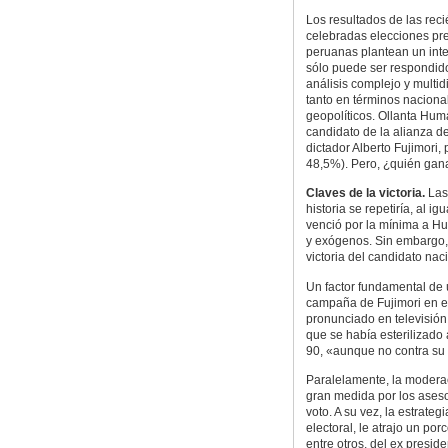
Los resultados de las rec
celebradas elecciones pr
peruanas plantean un int
sólo puede ser respondid
análisis complejo y multi
tanto en términos nacion
geopolíticos. Ollanta Hum
candidato de la alianza de
dictador Alberto Fujimori,
48,5%). Pero, ¿quién gana
Claves de la victoria.
Las 
historia se repetiría, al 
venció por la mínima a Hu
y exógenos. Sin embargo, 
victoria del candidato naci
Un factor fundamental de 
campaña de Fujimori en e
pronunciado en televisión 
que se había esterilizad
90, «aunque no contra su 
Paralelamente, la modera
gran medida por los aseso
voto. A su vez, la estrate
electoral, le atrajo un po
entre otros, del ex presid