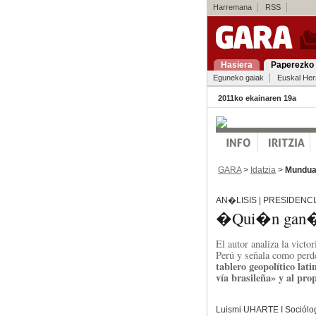
Harremana
RSS
Hasiera
Paperezko 
Eguneko gaiak
Euskal Her
2011ko ekainaren 19a
GARA
>
Idatzia
>
Mundu
AN�LISIS | PRESIDENC
�Qui�n gan� l
El autor analiza la victo
Perú y señala como perd
tablero geopolítico lat
vía brasileña» y al pro
Luismi UHARTE I Sociólo