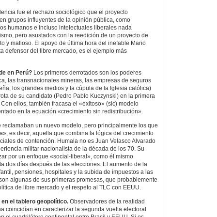
dencia fue el rechazo sociológico que el proyecto
en grupos influyentes de la opinión pública, como
s humanos e incluso intelectuales liberales nada
smo, pero asustados con la reedición de un proyecto de
upto y mafioso. El apoyo de última hora del inefable Mario
ta defensor del libre mercado, es el ejemplo más
rde en Perú?
Los primeros derrotados son los poderes
nca, las transnacionales mineras, las empresas de seguros
eña, los grandes medios y la cúpula de la Iglesia católica)
rrota de su candidato (Pedro Pablo Kuczynski) en la primera
. Con ellos, también fracasa el «exitoso» (sic) modelo
tado en la ecuación «crecimiento sin redistribución».
 reclamaban un nuevo modelo, pero principalmente los que
a», es decir, aquella que combina la lógica del crecimiento
 sociales de contención. Humala no es Juan Velasco Alvarado
periencia militar nacionalista de la década de los 70. Su
izar por un enfoque «social-liberal», como él mismo
ta dos días después de las elecciones. El aumento de la
antil, pensiones, hospitales y la subida de impuestos a las
 son algunas de sus primeras promesas, que probablemente
ítica de libre mercado y el respeto al TLC con EEUU.
n el tablero geopolítico.
Observadores de la realidad
a coincidían en caracterizar la segunda vuelta electoral