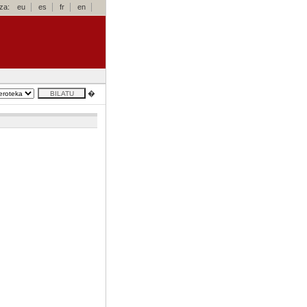
za:
eu
es
fr
en
�