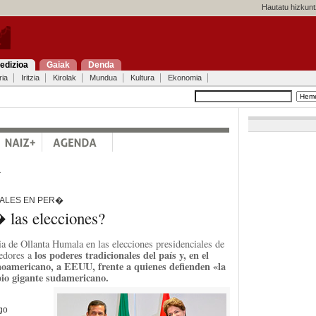
Hautatu hizkunt
edizioa
Gaiak
Denda
ria
Iritzia
Kirolak
Mundua
Kultura
Ekonomia
a
IALES EN PER�
as elecciones?
ria de Ollanta Humala en las elecciones presidenciales de
los poderes tradicionales del país y, en el
edores a
inoamericano, a EEUU, frente a quienes defienden «la
pio gigante sudamericano.
go