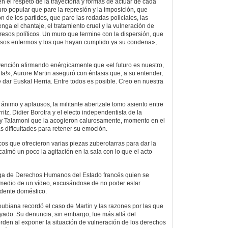
 en el respeto de la trayectoria y formas de actuar de cada
o popular que pare la represión y la imposición, que
ón de los partidos, que pare las redadas policiales, las
nga el chantaje, el tratamiento cruel y la vulneración de
resos políticos. Un muro que termine con la dispersión, que
presos enfermos y los que hayan cumplido ya su condena»,
rvención afirmando enérgicamente que «el futuro es nuestro,
ta!», Aurore Martin aseguró con énfasis que, a su entender,
 dar Euskal Herria. Entre todos es posible. Creo en nuestra
 ánimo y aplausos, la militante abertzale tomo asiento entre
ritz, Didier Borotra y el electo independentista de la
 Talamoni que la acogieron calurosamente, momento en el
s dificultades para retener su emoción.
os que ofrecieron varias piezas zuberotarras para dar la
almó un poco la agitación en la sala con lo que el acto
Liga de Derechos Humanos del Estado francés quien se
or medio de un vídeo, excusándose de no poder estar
idente doméstico.
oubiana recordó el caso de Martin y las razones por las que
yado. Su denuncia, sin embargo, fue más allá del
rden al exponer la situación de vulneración de los derechos