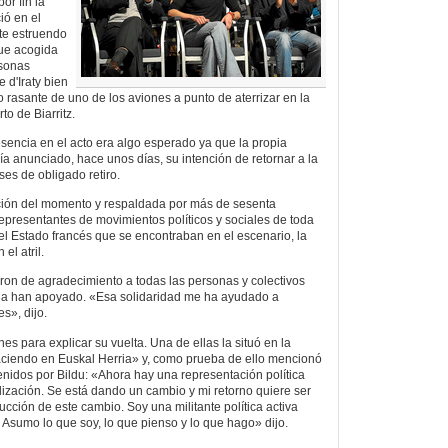
or fin la
ió en el
te estruendo
fue acogida
rsonas
e d'Iraty bien
 rasante de uno de los aviones a punto de aterrizar en la
to de Biarritz.
esencia en el acto era algo esperado ya que la propia
ía anunciado, hace unos días, su intención de retornar a la
ses de obligado retiro.
ción del momento y respaldada por más de sesenta
representantes de movimientos políticos y sociales de toda
el Estado francés que se encontraban en el escenario, la
el atril.
ron de agradecimiento a todas las personas y colectivos
la han apoyado. «Esa solidaridad me ha ayudado a
s», dijo.
es para explicar su vuelta. Una de ellas la situó en la
ciendo en Euskal Herria» y, como prueba de ello mencionó
enidos por Bildu: «Ahora hay una representación política
ización. Se está dando un cambio y mi retorno quiere ser
ucción de este cambio. Soy una militante política activa
 Asumo lo que soy, lo que pienso y lo que hago» dijo.