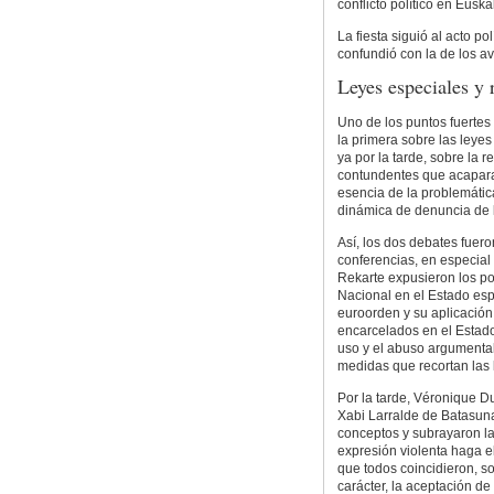
conflicto político en Euska
La fiesta siguió al acto po
confundió con la de los a
Leyes especiales y 
Uno de los puntos fuertes
la primera sobre las leyes
ya por la tarde, sobre la r
contundentes que acaparar
esencia de la problemática
dinámica de denuncia de 
Así, los dos debates fuero
conferencias, en especial 
Rekarte expusieron los po
Nacional en el Estado espa
euroorden y su aplicación 
encarcelados en el Estado 
uso y el abuso argumental 
medidas que recortan las 
Por la tarde, Véronique D
Xabi Larralde de Batasuna
conceptos y subrayaron la
expresión violenta haga e
que todos coincidieron, so
carácter, la aceptación de