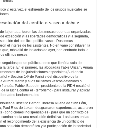
l Herria».
lítico y, esta vez, el estruendo de los grupos musicales se
viones.
resolución del conflicto vasco a debate
 de la jornada fueron las dos mesas redondas organizadas,
 de excepción y las libertades democráticas y la segunda,
esolución del conflicto político vasco. Dos temas
on el interés de los asistentes. No en vano constituyen la
 que, más allá de los actos de ayer, han centrado toda la
los últimos meses.
n seguidos por un público atento que llenó la sala de
a la tarde. En el primero, las abogadas Iratxe Urizar y Amaia
rmenores de las jurisdicciones especiales (Audiencia
ñol y Sección 14ª de París) y del dispositivo de la
a Aurore Martin y a los militantes vascos detenidos o
francés. Patrick Baudoin, presidente de la FIDH resaltó el
de la lucha contra el «terrorismo» para instaurar y aplicar
libertades fundamentales.
udouet del Instituto Berhof, Theresa Ruane de Sinn Féin,
, Paul Ríos de Lokarri desgranaron experiencias, aclararon
s «condiciones indispensables» para que un conflicto de
l camino hacia una resolución definitiva. Las bases en las
n el reconocimiento de la existencia de un conflicto de
 una solución democrática y la participación de la sociedad