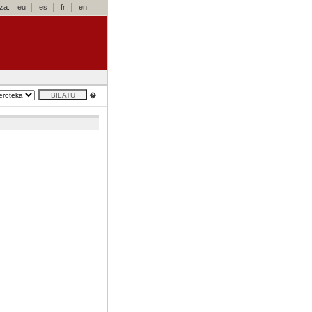
za:
eu
es
fr
en
�