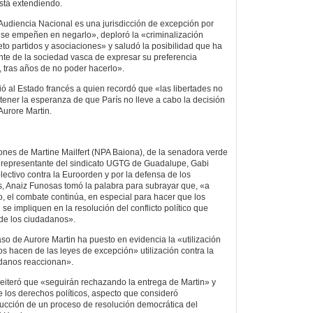
está extendiendo.
a Audiencia Nacional es una jurisdicción de excepción por
se empeñen en negarlo», deploró la «criminalización
eto partidos y asociaciones» y saludó la posibilidad que ha
nte de la sociedad vasca de expresar su preferencia
u, tras años de no poder hacerlo».
ió al Estado francés a quien recordó que «las libertades no
tener la esperanza de que París no lleve a cabo la decisión
Aurore Martin.
iones de Martine Mailfert (NPA Baiona), de la senadora verde
representante del sindicato UGTG de Guadalupe, Gabi
olectivo contra la Euroorden y por la defensa de los
es, Anaiz Funosas tomó la palabra para subrayar que, «a
o, el combate continúa, en especial para hacer que los
se impliquen en la resolución del conflicto político que
 de los ciudadanos».
so de Aurore Martin ha puesto en evidencia la «utilización
os hacen de las leyes de excepción» utilización contra la
danos reaccionan».
 reiteró que «seguirán rechazando la entrega de Martin» y
e los derechos políticos, aspecto que consideró
ucción de un proceso de resolución democrática del