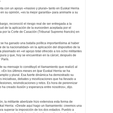
s
ta con un apoyo «masivo y plural» tanto en Euskal Herria
 en su opinión, «es la mejor garantía» para animarle a su
argo, reconoció el riesgo real de ser entregada a la
tud de la aplicación de la euroorden aceptada por el
ada por la Corte de Casación (Tribunal Supremo francés) en
se ha ganado una batalla política importantísima al haber
 de la nacionalidad» en la aplicación del dispositivo de la
a plasmado en «el apoyo total ofrecido a los ocho militantes
pura y que, hoy se encuentran en la cárcel, después de
 París.
de su mensaje lo constituyó el llamamiento que realizó al
. «En los últimos meses en Ipar Euskal Herria se ha
mplio y plural. Esa fuerte dinámica ha demostrado su
es iniciativas, debates y movilizaciones que ha llevado a
lexiones, reivindicaciones y retos. Es hora de perennizar
 ha creado ilusión y esperanza entre nosotros», dijo.
n, la militante abertzale hizo extensiva esta forma de
uskal Herria: «Desde aquí hago un llamamiento: creemos una
ara superar la imposición de los dos estados. Pueblo a