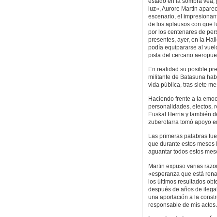
estado en la sombra vea, p
luz», Aurore Martin aparec
escenario, el impresionan
de los aplausos con que 
por los centenares de pe
presentes, ayer, en la Hall
podía equipararse al vuelo
pista del cercano aeropuer
En realidad su posible pr
militante de Batasuna hab
vida pública, tras siete me
Haciendo frente a la emo
personalidades, electos, 
Euskal Herria y también d
zuberotarra tomó apoyo en 
Las primeras palabras fue
que durante estos meses 
aguantar todos estos mese
Martin expuso varias razon
«esperanza que está rena
los últimos resultados obt
después de años de ilegal
una aportación a la constr
responsable de mis actos.