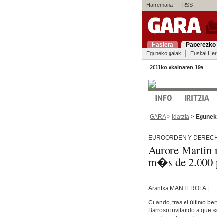
Harremana
RSS
Hasiera
Paperezko 
Eguneko gaiak
Euskal Her
2011ko ekainaren 19a
GARA
>
Idatzia
>
Egunek
EUROORDEN Y DERECHO
Aurore Martin r
m�s de 2.000 
Arantxa MANTEROLA |
Cuando, tras el último ber
Barroso invitando a que 