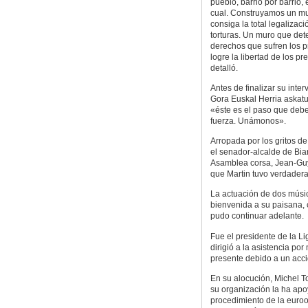
pueblo, barrio por barrio,
cual. Construyamos un mur
consiga la total legalizaci
torturas. Un muro que dete
derechos que sufren los p
logre la libertad de los 
detalló.
Antes de finalizar su inte
Gora Euskal Herria askatu
«éste es el paso que debe
fuerza. Unámonos».
Arropada por los gritos de
el senador-alcalde de Biar
Asamblea corsa, Jean-Guy
que Martin tuvo verdadera
La actuación de dos músic
bienvenida a su paisana, c
pudo continuar adelante.
Fue el presidente de la 
dirigió a la asistencia p
presente debido a un acc
En su alocución, Michel T
su organización la ha apo
procedimiento de la euroo