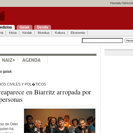
Hautatu hizkunt
edizioa
Gaiak
Denda
ria
Iritzia
Kirolak
Mundua
Kultura
Ekonomia
o gaiak
S CIVILES Y POL�TICOS
eaparece en Biarritz arropada por
personas
tso de Odei
«quien ha