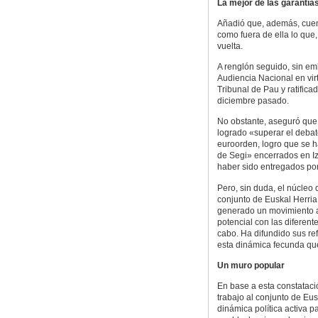
La mejor de las garantía
Añadió que, además, cuen
como fuera de ella lo que,
vuelta.
A renglón seguido, sin emb
Audiencia Nacional en vir
Tribunal de Pau y ratific
diciembre pasado.
No obstante, aseguró que 
logrado «superar el debate
euroorden, logro que se h
de Segi» encerrados en Iz
haber sido entregados por
Pero, sin duda, el núcleo 
conjunto de Euskal Herria
generado un movimiento a
potencial con las diferent
cabo. Ha difundido sus ref
esta dinámica fecunda que
Un muro popular
En base a esta constatació
trabajo al conjunto de E
dinámica política activa p