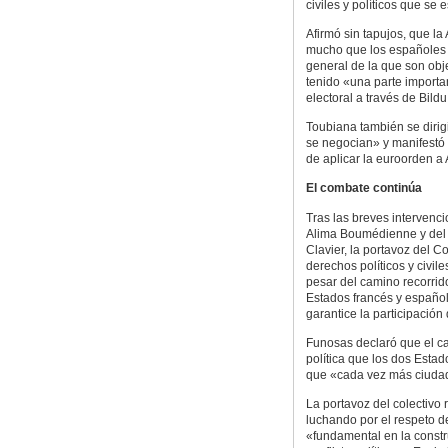
civiles y políticos que se 
Afirmó sin tapujos, que l
mucho que los españoles 
general de la que son obj
tenido «una parte importa
electoral a través de Bild
Toubiana también se dirig
se negocian» y manifestó 
de aplicar la euroorden a 
El combate continúa
Tras las breves intervenc
Alima Boumédienne y del 
Clavier, la portavoz del C
derechos políticos y civil
pesar del camino recorrid
Estados francés y español 
garantice la participación
Funosas declaró que el ca
política que los dos Estad
que «cada vez más ciuda
La portavoz del colectivo
luchando por el respeto d
«fundamental en la constr